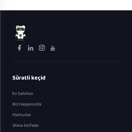
Sürətli keçid
Ev Səhifəsi
Biz Haqqımızda
Məhsullar
Əlavə İstifadə