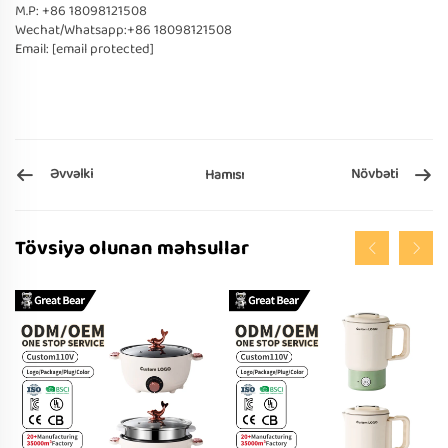
M.P: +86 18098121508
Wechat/Whatsapp:+86 18098121508
Email:
[email protected]
Əvvəlki
Növbəti
Hamısı
Tövsiyə olunan məhsullar