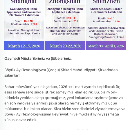
Qəymətli Müştərilərimiz və Şöbələrimiz,
Böyük Ayı Texnologiyası (Çaoçu) Şirkəti Məhdudiyyətli Şirkətindən
salamlar!
Bahar mövsümü yaxınlaşarkən, 2026-cı il mart ayında keçiriləcək üç
əsas sənaye sərgisində iştirak etməyimizi elan edirik. Bu, bizim bir-
birimizlə yenidən əlaqə qurmağımız, yeni imkanları araşdırmağımız və
ən son innovasiyalarımızı şəxsi olaraq nümayiş etdirməyimiz üçün
mükəmməl bir imkan olacaq. Sizə bizim stendlərimizi ziyarət etməyə və
Böyük Ayı Texnologiyasının keyfiyyətini və müxtəlifliyini yaşamağa
xüsusi dəvət edirik.