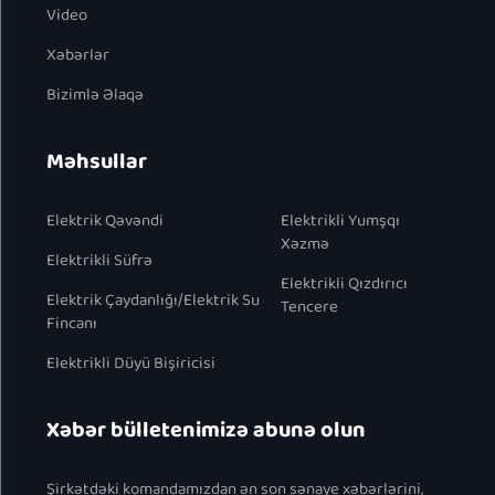
Video
Xəbərlər
Bizimlə Əlaqə
Məhsullar
Elektrik Qəvəndi
Elektrikli Yumşqı
Xəzmə
Elektrikli Süfrə
Elektrikli Qızdırıcı
Elektrik Çaydanlığı/Elektrik Su
Tencere
Fincanı
Elektrikli Düyü Bişiricisi
Xəbər bülletenimizə abunə olun
Şirkətdəki komandamızdan ən son sənaye xəbərlərini,