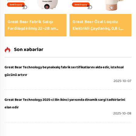
Great Bear Fabrik Satışı
Great Bear Özəl Loqolu
Fərdiləşdirilmiş 22–28 sm
Elektrikli Çaydanlıq, 0,8 L,
Həcmli Çoxməqsədli Mini
Səyahət Üçün, 110/220 V, Su,
Elektrikli İsti Qazan,
Çay və Qahvalıq Üçün,
Yapışmaz Elektrikli Qızartma
Yığılan, Taşınan, Xarici
Son xəbərlər
Qazanı, Elektrikli Tava
İstifadəyə Uyğun Elektrikli
Çaydanlıq
Great Bear Technology beynəlxalq fabrik sertifikatlarını əldə edir, istehsal
gücünü artırır
2025-10-07
Great Bear Technology 2025-ci ilin ikinci yarısında dinamik sərgi tədbirlərini
elan edir
2025-10-08