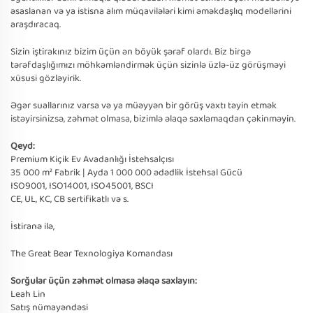
əsaslanan və ya istisna alım müqavilələri kimi əməkdaşlıq modellərini
araşdıracaq.
Sizin iştirakınız bizim üçün ən böyük şərəf olardı. Biz birgə
tərəfdaşlığımızı möhkəmləndirmək üçün sizinlə üzlə-üz görüşməyi
xüsusi gözləyirik.
Əgər suallarınız varsa və ya müəyyən bir görüş vaxtı təyin etmək
istəyirsinizsə, zəhmət olmasa, bizimlə əlaqə saxlamaqdan çəkinməyin.
Qeyd:
Premium Kiçik Ev Avadanlığı İstehsalçısı
35 000 m² Fabrik | Ayda 1 000 000 ədədlik İstehsal Gücü
ISO9001, ISO14001, ISO45001, BSCI
CE, UL, KC, CB sertifikatlı və s.
İstiranə ilə,
The Great Bear Texnologiya Komandası
Sorğular üçün zəhmət olmasa əlaqə saxlayın:
Leah Lin
Satış nümayəndəsi