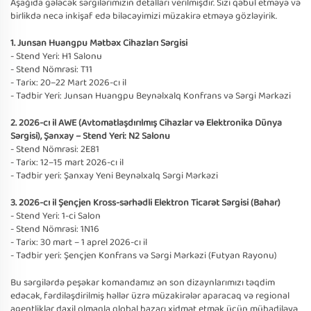
Aşağıda gələcək sərgilərimizin detalları verilmişdir. Sizi qəbul etməyə və
birlikdə necə inkişaf edə biləcəyimizi müzakirə etməyə gözləyirik.
1. Junsan Huangpu Mətbəx Cihazları Sərgisi
- Stend Yeri: H1 Salonu
- Stend Nömrəsi: T11
- Tarix: 20–22 Mart 2026-cı il
- Tədbir Yeri: Junsan Huangpu Beynəlxalq Konfrans və Sərgi Mərkəzi
2. 2026-cı il AWE (Avtomatlaşdırılmış Cihazlar və Elektronika Dünya
Sərgisi), Şanxay – Stend Yeri: N2 Salonu
- Stend Nömrəsi: 2E81
- Tarix: 12–15 mart 2026-cı il
- Tədbir yeri: Şanxay Yeni Beynəlxalq Sərgi Mərkəzi
3. 2026-cı il Şençjen Kross-sərhədli Elektron Ticarət Sərgisi (Bahar)
- Stend Yeri: 1-ci Salon
- Stend Nömrəsi: 1N16
- Tarix: 30 mart – 1 aprel 2026-cı il
- Tədbir yeri: Şençjen Konfrans və Sərgi Mərkəzi (Futyan Rayonu)
Bu sərgilərdə peşəkar komandamız ən son dizaynlarımızı təqdim
edəcək, fərdiləşdirilmiş həllər üzrə müzakirələr aparacaq və regional
agentliklər daxil olmaqla qlobal bazarı xidmət etmək üçün mübadiləyə