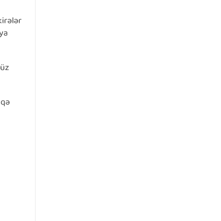
irələr
 ya
-üz
aqə