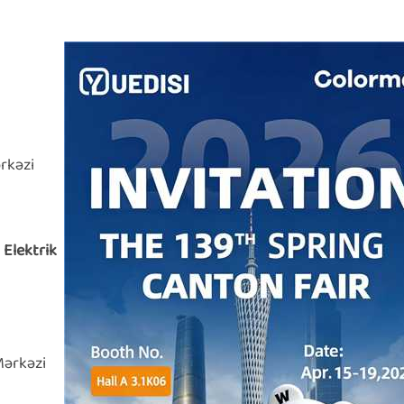
rkəzi
 Elektrik
Mərkəzi