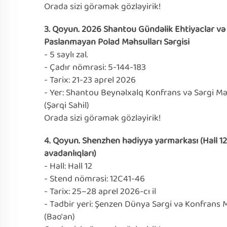
Orada sizi görəmək gözləyirik!
3. Qoyun. 2026 Shantou Gündəlik Ehtiyaclar və
Paslanmayan Polad Məhsulları Sərgisi
- 5 saylı zal.
- Çadır nömrəsi: 5-144-183
- Tarix: 21-23 aprel 2026
- Yer: Shantou Beynəlxalq Konfrans və Sərgi Mə
(Şərqi Sahil)
Orada sizi görəmək gözləyirik!
4. Qoyun. Shenzhen hədiyyə yarmarkası (Hall 12
avadanlıqları)
- Hall: Hall 12
- Stend nömrəsi: 12C41-46
- Tarix: 25–28 aprel 2026-cı il
- Tədbir yeri: Şenzen Dünya Sərgi və Konfrans 
(Bao'an)