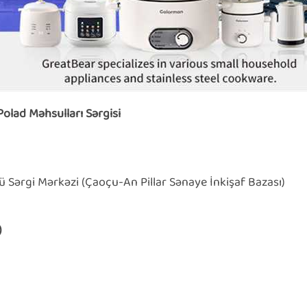
lad Məhsulları Sərgisi
 Sərgi Mərkəzi (Çaoçu-An Pillar Sənaye İnkişaf Bazası)
)