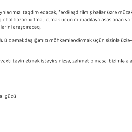
larımızı təqdim edəcək, fərdiləşdirilmiş həllər üzrə müzak
a qlobal bazarı xidmət etmək üçün mübadiləyə əsaslanan və
lərini araşdıracaq.
rdı. Biz əməkdaşlığımızı möhkəmləndirmək üçün sizinlə üzlə
vaxtı təyin etmək istəyirsinizsə, zəhmət olmasa, bizimlə əl
sal gücü