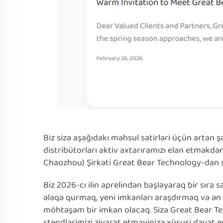
Biz sizə aşağıdakı məhsul sətirləri üçün artan
distribütorları aktiv axtarıramızı elan etməkdə
Chaozhou) Şirkəti Great Bear Technology-dan s
Biz 2026-cı ilin aprelindən başlayaraq bir sıra s
əlaqə qurmaq, yeni imkanları araşdırmaq və ən
möhtəşəm bir imkan olacaq. Sizə Great Bear Te
stendlərimizi ziyarət etməyinizə xüsusi dəvət ed