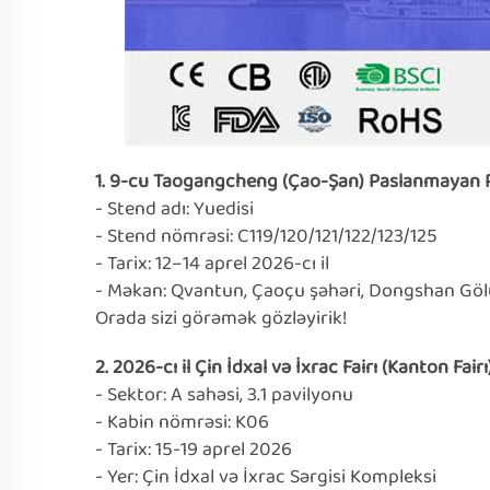
1. 9-cu Taogangcheng (Çao-Şan) Paslanmayan Po
- Stend adı: Yuedisi
- Stend nömrəsi: C119/120/121/122/123/125
- Tarix: 12–14 aprel 2026-cı il
- Məkan: Qvantun, Çaoçu şəhəri, Dongshan Gölü
Orada sizi görəmək gözləyirik!
2. 2026-cı il Çin İdxal və İxrac Fairı (Kanton Fairı
- Sektor: A sahəsi, 3.1 pavilyonu
- Kabin nömrəsi: K06
- Tarix: 15-19 aprel 2026
- Yer: Çin İdxal və İxrac Sərgisi Kompleksi