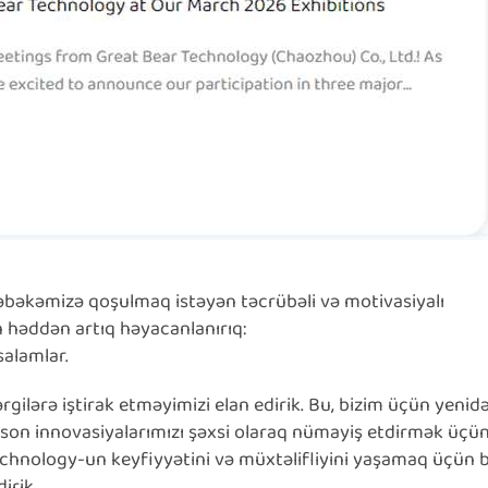
 şəbəkəmizə qoşulmaq istəyən təcrübəli və motivasiyalı
n həddən artıq həyacanlanırıq:
alamlar.
ərgilərə iştirak etməyimizi elan edirik. Bu, bizim üçün yenid
 son innovasiyalarımızı şəxsi olaraq nümayiş etdirmək üçü
chnology-un keyfiyyətini və müxtəlifliyini yaşamaq üçün 
irik.