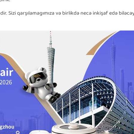
dir. Sizi qarşılamagımıza və birlikdə necə inkişaf edə biləcə