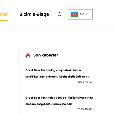
rlər
Bizimlə Əlaqə
AZ
Son xəbərlər
Great Bear Technology beynəlxalq fabrik
sertifikatlarını əldə edir, istehsal gücünü artırır
2025-10-07
Great Bear Technology 2025-ci ilin ikinci yarısında
dinamik sərgi tədbirlərini elan edir
2025-10-08