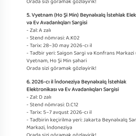
Orada sizi görəmək gözləyirik!
5. Vyetnam (Ho Şi Min) Beynəlxalq İstehlak Elek
və Ev Avadanlıqları Sərgisi
- Zal: A zalı
- Stend nömrəsi: A.K02
- Tarix: 28–30 may 2026-cı il
- Tədbir yeri: Saigon Sərgi və Konfrans Mərkəzi 
Vyetnam, Ho Şi Min şəhəri
Orada sizi görəmək gözləyirik!
6. 2026-cı il İndoneziya Beynəlxalq İstehlak
Elektronikası və Ev Avadanlıqları Sərgisi
- Zal: D zalı
- Stend nömrəsi: D.C12
- Tarix: 5–7 avqust 2026-cı il
- Tədbirin keçirilmə yeri: Jakarta Beynəlxalq Sə
Mərkəzi, İndoneziya
Orada sizi görəmək gözləyirik!