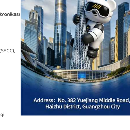
tronikası
(SECC),
rgi