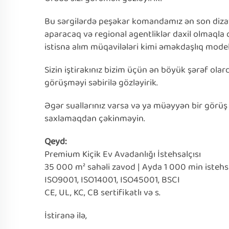
Bu sərgilərdə peşəkar komandamız ən son dizayn
aparacaq və regional agentliklər daxil olmaql
istisna alım müqavilələri kimi əməkdaşlıq model
Sizin iştirakınız bizim üçün ən böyük şərəf ola
görüşməyi səbirilə gözləyirik.
Əgər suallarınız varsa və ya müəyyən bir görüş 
saxlamaqdan çəkinməyin.
Qeyd:
Premium Kiçik Ev Avadanlığı İstehsalçısı
35 000 m² sahəli zavod | Ayda 1 000 min isteh
ISO9001, ISO14001, ISO45001, BSCI
CE, UL, KC, CB sertifikatlı və s.
İstiranə ilə,