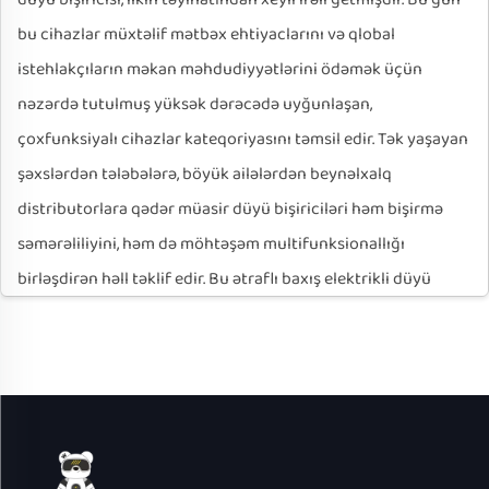
bu cihazlar müxtəlif mətbəx ehtiyaclarını və qlobal
istehlakçıların məkan məhdudiyyətlərini ödəmək üçün
nəzərdə tutulmuş yüksək dərəcədə uyğunlaşan,
çoxfunksiyalı cihazlar kateqoriyasını təmsil edir. Tək yaşayan
şəxslərdən tələbələrə, böyük ailələrdən beynəlxalq
distributorlara qədər müasir düyü bişiriciləri həm bişirmə
səmərəliliyini, həm də möhtəşəm multifunksionallığı
birləşdirən həll təklif edir. Bu ətraflı baxış elektrikli düyü
bişiricilərimizin geniş məhsul çeşidini, fərdiləşdirilə bilən
xüsusiyyətləri və istehsal imkanlarını ətraflı şəkildə izah edir
və onu son istifadəçilər və etibarlı, fərdiləşdirilə bilən mətbəx
həlləri axtaran B2B tərəfdaşlar üçün ideal seçim halına
gətirir.