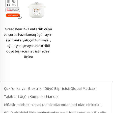
Great Bear 2–3 nəfərlik, düyü
və şorba hazırlamaq üçün ayrı-
ayrı funksiyalı, çoxfunksiyalı,
ağıllı, yapışmayan elektrikli
düyü bişiricisi (ev istifadəsi
üçün)
Çoxfunksiyalı Elektrikli Düyü Bişiricisi: Qlobal Mətbəx
Tələbləri Üçün Kompakt Mərkəz
Müasir mətbəxin əsas təchizatlarından biri olan elektrikli
düyü bişiricisi, ilkin təyinatından xeyli irəli getmişdir. Bu gün