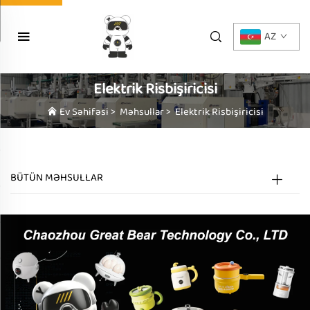
AZ
Elektrik Risbişiricisi
Ev Səhifəsi
>
Məhsullar
>
Elektrik Risbişiricisi
BÜTÜN MƏHSULLAR