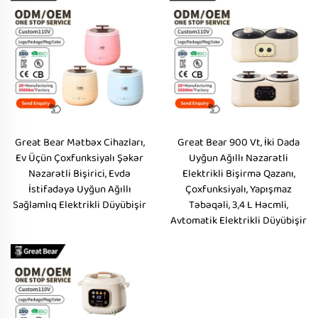
Great Bear Mətbəx Cihazları,
Great Bear 900 Vt, İki Dada
Ev Üçün Çoxfunksiyalı Şəkər
Uyğun Ağıllı Nəzarətli
Nəzarətli Bişirici, Evdə
Elektrikli Bişirmə Qazanı,
İstifadəyə Uyğun Ağıllı
Çoxfunksiyalı, Yapışmaz
Sağlamlıq Elektrikli Düyübişir
Təbəqəli, 3,4 L Həcmli,
Avtomatik Elektrikli Düyübişir