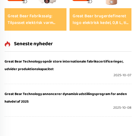
Great Bear Fabrikssalg:
Great Bear brugerdefineret
Tilpasset elektrisk varm
logo elektrisk kedel, 0,8 L, til
gryde på 22–28 cm med høj
rejsende, 110/220 V, vand-,
kapacitet, multifunktionel
te- og kaffekedel, foldbar,
mini-varm gryde med ikke-
bærbar elektrisk kedel til
Seneste nyheder
klistrende overflade,
udendørs brug
elektrisk stegepande og
Great Bear Technology opnår store internationale fabrikscertificeringer,
elektriske pande
udvider produktionskapacitet
2025-10-07
Great Bear Technology annoncerer dynamisk udstillingsprogram for anden
halvdel af 2025
2025-10-08