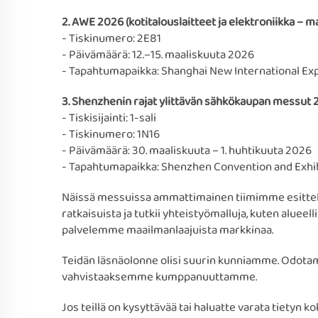
2. AWE 2026 (kotitalouslaitteet ja elektroniikka – m
- Tiskinumero: 2E81
- Päivämäärä: 12.–15. maaliskuuta 2026
- Tapahtumapaikka: Shanghai New International Ex
3. Shenzhenin rajat ylittävän sähkökaupan messut 
- Tiskisijainti: 1-sali
- Tiskinumero: 1N16
- Päivämäärä: 30. maaliskuuta – 1. huhtikuuta 2026
- Tapahtumapaikka: Shenzhen Convention and Exhibit
Näissä messuissa ammattimainen tiimimme esittel
ratkaisuista ja tutkii yhteistyömalluja, kuten alueel
palvelemme maailmanlaajuista markkinaa.
Teidän läsnäolonne olisi suurin kunniamme. Odota
vahvistaaksemme kumppanuuttamme.
Jos teillä on kysyttävää tai haluatte varata tietyn 