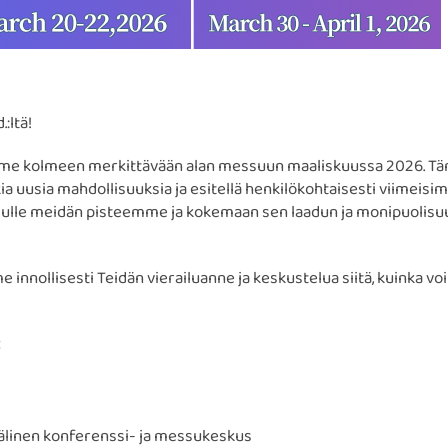
:ltä!
amme kolmeen merkittävään alan messuun maaliskuussa 2026. T
ia uusia mahdollisuuksia ja esitellä henkilökohtaisesti viimeisi
lulle meidän pisteemme ja kokemaan sen laadun ja monipuolisu
innollisesti Teidän vierailuanne ja keskustelua siitä, kuinka v
linen konferenssi- ja messukeskus