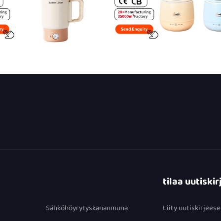
tilaa uutisk
Sähköhöyrytyskananmuna
Liity uutiskirjee