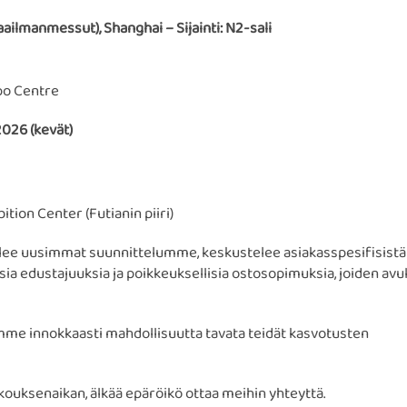
aailmanmessut), Shanghai – Sijainti: N2-sali
po Centre
2026 (kevät)
ion Center (Futianin piiri)
ee uusimmat suunnittelumme, keskustelee asiakasspesifisistä
lisia edustajuuksia ja poikkeuksellisia ostosopimuksia, joiden avul
mme innokkaasti mahdollisuutta tavata teidät kasvotusten
kokouksenaikan, älkää epäröikö ottaa meihin yhteyttä.