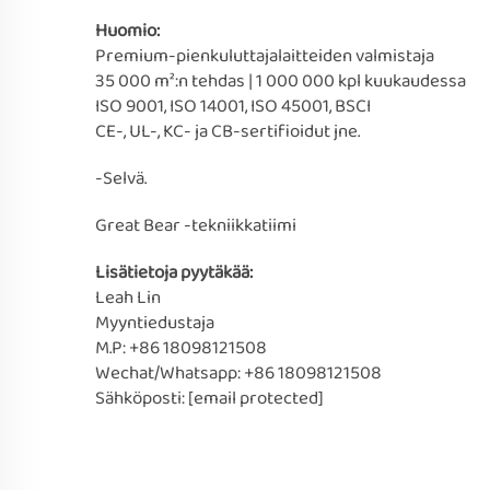
Huomio:
Premium-pienkuluttajalaitteiden valmistaja
35 000 m²:n tehdas | 1 000 000 kpl kuukaudessa
ISO 9001, ISO 14001, ISO 45001, BSCI
CE-, UL-, KC- ja CB-sertifioidut jne.
-Selvä.
Great Bear -tekniikkatiimi
Lisätietoja pyytäkää:
Leah Lin
Myyntiedustaja
M.P: +86 18098121508
Wechat/Whatsapp: +86 18098121508
Sähköposti:
[email protected]