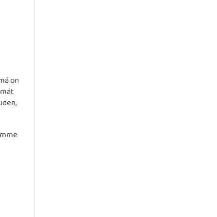
ämä on
mmät
uden,
oimme