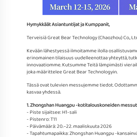
Hymykkäät Asiantuntijat ja Kumppanit,
Terveisiä Great Bear Technology (Chaozhou) Co., Ltd.
Kevään lähestyessä ilmoitamme ilolla osallistuv
erinomainen tilaisuus uudelleenottaa yhteyttä, tutk
innovaatiomme. Kutsumme Teitä lämpimästi vierai
joka määrittelee Great Bear Technologyin.
Tässä ovat tulevien messujemme tiedot. Odottamme 
kasvaa yhdessä.
1. Zhongshan Huangpu -kotitalouskoneiden messut
- Piste sijaitsee: H1-sali
- Pistenro: T11
- Päivämäärä: 20.–22. maaliskuuta 2026
- Tapahtumapaikka: Zhongshan Huangpu -kansainvä