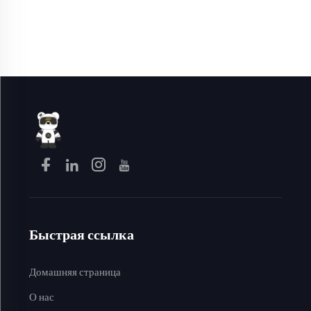
для горячих блюд с
/ 18 см, электрическая
возможностью заказать
плитка,
индивидуальную вилку, с
многофункциональная
антипригарным
электрическая кастрюля
покрытием и пароваркой
для приготовления лапши,
в подарок
Быстрая ссылка
Домашняя страница
О нас