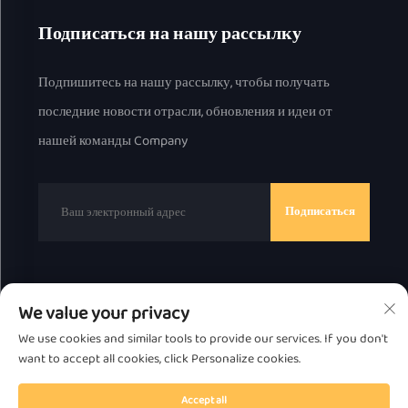
Подписаться на нашу рассылку
Подпишитесь на нашу рассылку, чтобы получать
последние новости отрасли, обновления и идеи от
нашей команды Company
Подписаться
Авторские права © 2025, Chaozhou Great Bear
We value your privacy
Technology Co., Ltd.
Политика
We use cookies and similar tools to provide our services. If you don't
конфиденциальности
want to accept all cookies, click Personalize cookies.
Прокрутить вверх
Accept all