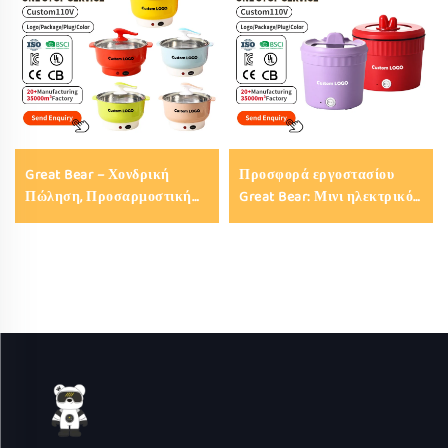
Great Bear – Χονδρική
Προσφορά εργοστασίου
Πώληση, Προσαρμοστική
Great Bear: Μινι ηλεκτρικό
Πρίζα, Φορητή Κατσαρόλα
μαγειρικό σκεύος 16 cm/18
Μαγειρέματος με
cm, ηλεκτρικό μαγειρικό
Αντικολλητική Επίστρωση,
σκεύος πολυλειτουργικό,
Ηλεκτρική Συσκευή για
ηλεκτρικό ζεστό σκεύος για
Ζεστά Ποτά και Ατμό
νούδλες (δώρο)