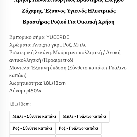
Χρήση, Πολυλειτουργικός Βραστήρας Ελέγχου
Ζάχαρης, Έξυπνος Υγιεινός Ηλεκτρικός
Βραστήρας Ρυζιού Για Οικιακή Χρήση
Εμπορικό σήμα: YUEERDE
Χρώματα: Ανοιχτό γκρι, Ροζ, Μπλε
Εσωτερική λεκάνη: Μαύρη αντικολλητική / Λευκή
αντικολλητική (Προαιρετικό)
Μοντέλα: Έξυπνη έκδοση (Σύνθετο καπάκι / Γυάλινο
καπάκι)
Χωρητικότητα: 1,8L/18cm
Δύναμη:450W
1,8L/18cm:
Μπλε - Σύνθετο καπάκι
Μπλε - Γυάλινο καπάκι
Ροζ - Σύνθετο καπάκι
Ροζ - Γυάλινο καπάκι