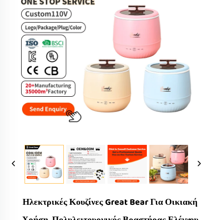
Ηλεκτρικές Κουζίνες Great Bear Για Οικιακή