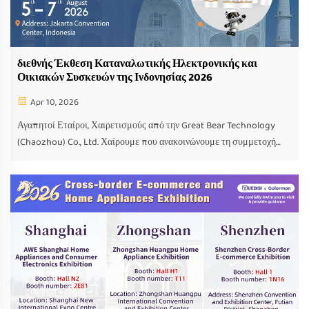
διεθνής Έκθεση Καταναλωτικής Ηλεκτρονικής και
Οικιακών Συσκευών της Ινδονησίας 2026
Apr 10, 2026
Αγαπητοί Εταίροι, Χαιρετισμούς από την Great Bear Technology
(Chaozhou) Co., Ltd. Χαίρουμε που ανακοινώνουμε τη συμμετοχή
μας σε μια σειρά εκθέσεων, ξεκινώντας από τον Απρίλιο του 2026.
Αυτή θα είναι μια υπέροχη ευκαιρία για να επανασυνδεθούμε, να
εξερευνήσουμε νέες δυνατότητες...