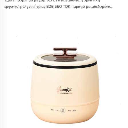
Έχετε πρόβλημα με χαμηλό CTR και αδύναμη οργανική
εμφάνιση; Ο γεννήτριας B2B SEO TDK παράγει μεταδεδομένα
βελτιστοποιημένα για αναζήτηση και υψηλής μετατροπής.
Ξεκινήστε τώρα.