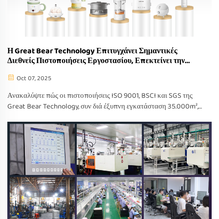
Η Great Bear Technology Επιτυγχάνει Σημαντικές
Διεθνείς Πιστοποιήσεις Εργοστασίου, Επεκτείνει την
Παραγωγική Δυναμικότητα
Oct 07, 2025
Ανακαλύψτε πώς οι πιστοποιήσεις ISO 9001, BSCI και SGS της
Great Bear Technology, συν διά έξυπνη εγκατάσταση 35.000m²,
εξασφαλίζουν ποιότητα, συμμόρφωση και γρήγορη παγκόσμια
παράδοση. Ζητήστε σήμερα προσφορά OEM/ODM.