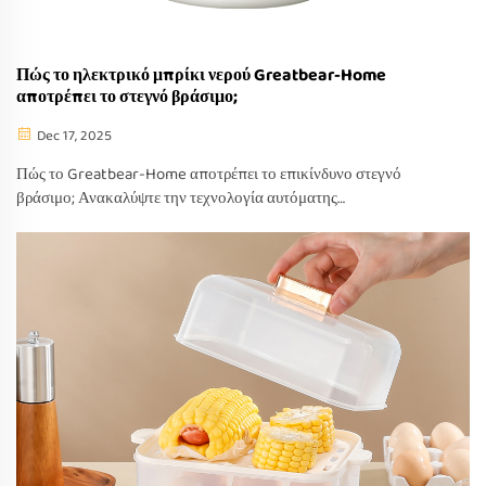
Πώς το ηλεκτρικό μπρίκι νερού Greatbear-Home
αποτρέπει το στεγνό βράσιμο;
Dec 17, 2025
Πώς το Greatbear-Home αποτρέπει το επικίνδυνο στεγνό
βράσιμο; Ανακαλύψτε την τεχνολογία αυτόματης
απενεργοποίησης με διπλό αισθητήρα, την προστασία από
στεγνό βράσιμο και τις πιστοποιήσεις ασφαλείας. Μάθετε πώς
προστατεύει την κουζίνα σας ήδη σήμερα.