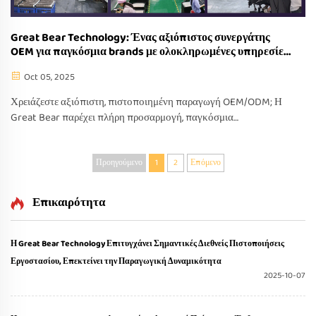
Great Bear Technology: Ένας αξιόπιστος συνεργάτης
OEM για παγκόσμια brands με ολοκληρωμένες υπηρεσίες
προσαρμογής
Oct 05, 2025
Χρειάζεστε αξιόπιστη, πιστοποιημένη παραγωγή OEM/ODM; Η
Great Bear παρέχει πλήρη προσαρμογή, παγκόσμια
συμμόρφωση και κλιμακώσιμη παραγωγή. Συνεργαστείτε με
εμπιστοσύνη—ζητήστε προσφορά σήμερα.
Προηγούμενο
1
2
Επόμενο
Επικαιρότητα
Η Great Bear Technology Επιτυγχάνει Σημαντικές Διεθνείς Πιστοποιήσεις
Εργοστασίου, Επεκτείνει την Παραγωγική Δυναμικότητα
2025-10-07