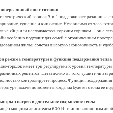
Универсальный опыт готовки
т электрический горшок 3-в-1 поддерживает различные с
аривание, тушение и кипячение. Независимо от того, готов
овые яйца или наслаждаетесь горячим горшком — он с лег
айн особенно подходит для семей с ограниченным простран
ндованном жилье, сочетая высокую экономичность и удобс
Три режима температуры и функция поддержания тепла
дю-горшок имеет три регулируемых уровня температуры, 
 различных рецептов. Независимо от того, тушите ли вы р
полностью контролируете процесс. Функция поддержания 
пературе подачи до момента, когда вы будете готовы её под
Быстрый нагрев и длительное сохранение тепла
ащён мощным двигателем 600 Вт и инновационным двой