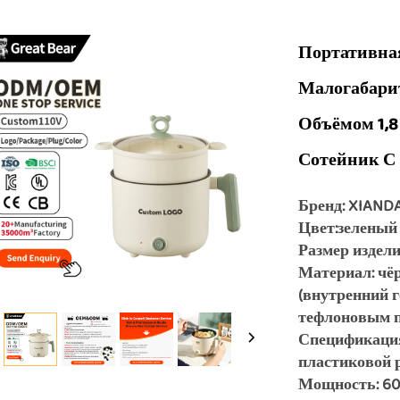
Портативна
Малогабарит
Объёмом 1,8
Сотейник С
Бренд: XIAND
Цвет:зеленый
Размер изделия:
Материал: чё
(внутренний 
тефлоновым 
Спецификация
пластиковой 
Мощность: 60