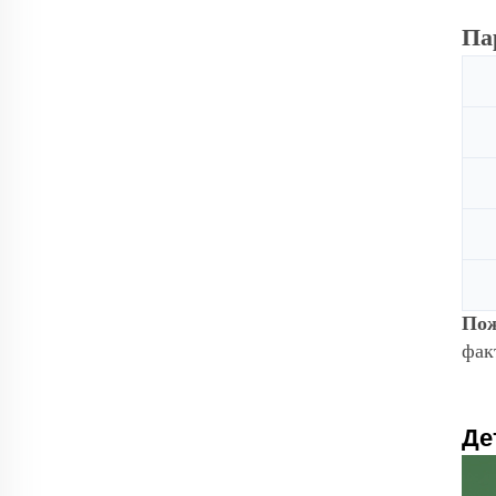
Па
Пож
фак
Де