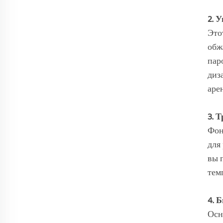
2. 
Это
обж
пар
диз
аре
3. 
Фон
для
вы 
тем
4. 
Осн