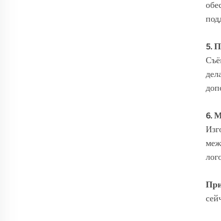
обе
под
5. 
Съё
дел
доп
6. 
Изг
меж
лог
При
сей