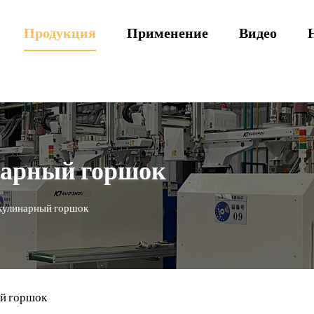
Продукция
Применение
Видео
нарный горшок
кулинарный горшок
й горшок