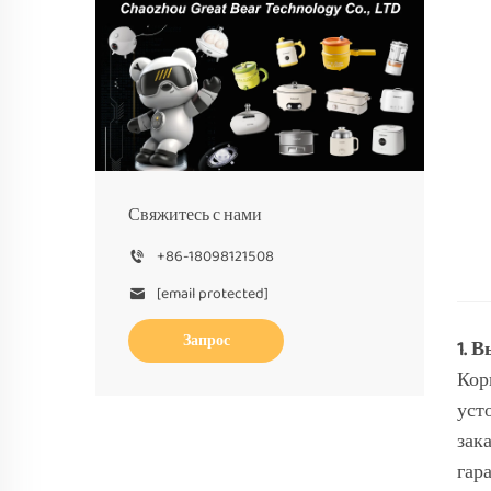
Свяжитесь с нами
+86-18098121508
[email protected]
Запрос
1. 
Кор
уст
зак
гар