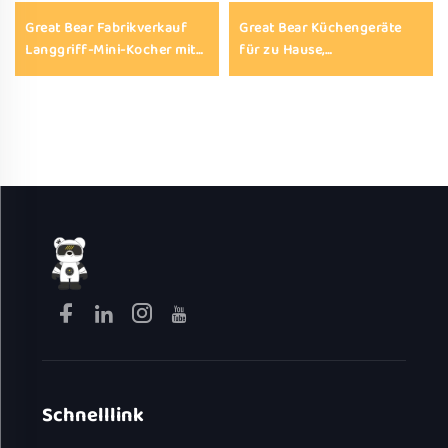
Great Bear Fabrikverkauf
Great Bear Küchengeräte
Langgriff-Mini-Kocher mit
für zu Hause,
2-Liter-Fassungsvermögen,
multifunktionale
elektrische Bratpfannen mit
Zuckersteuerungskocher,
mechanischer Steuerung,
haushaltsübliche
Suppen- und Hot-Pot-Gerät,
intelligente,
beschichteter elektrischer
gesundheitsorientierte
Kochtopf
elektrische Reiskocher
Schnelllink