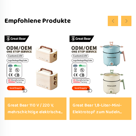
Empfohlene Produkte
Great Bear 110 V / 220 V,
Great Bear 1,8-Liter-Mini-
mehrschichtige elektrische
Elektrotopf zum Nudeln
Bento-Box aus Edelstahl
kochen, Dämpfen und
SUS 304 mit schneller
Suppenzubereiten, Fondue-
Heizfunktion, elektrische
Topf – Küchengerät mit