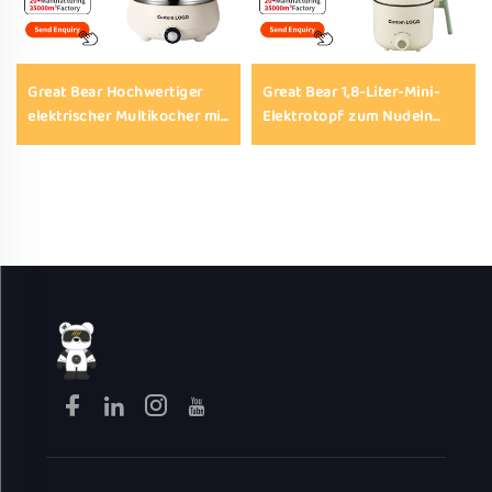
Great Bear Hochwertiger
Great Bear 1,8-Liter-Mini-
elektrischer Multikocher mit
Elektrotopf zum Nudeln
geteiltem Topf, 4 L,
kochen, Dämpfen und
beschichteter Innentopf,
Suppenzubereiten, Fondue-
digitale Anzeige, Timer,
Topf – Küchengerät mit
automatische
Antihaftbeschichtung,
Warmhaltefunktion,
tragbarer elektrischer
elektrischer Kochtopf
Kochtopf