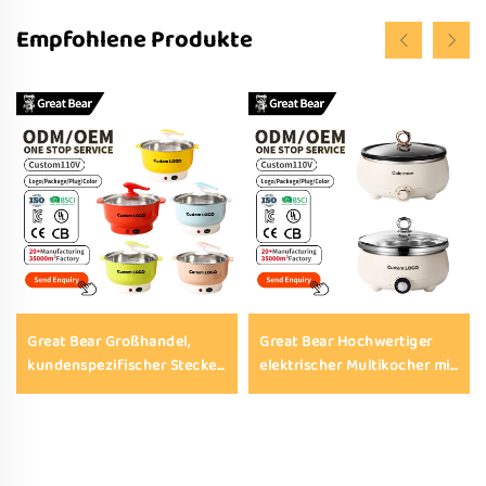
Empfohlene Produkte
Great Bear Großhandel,
Great Bear Hochwertiger
kundenspezifischer Stecker,
elektrischer Multikocher mit
tragbarer Kochtopf mit
geteiltem Topf, 4 L,
Antihaftbeschichtung,
beschichteter Innentopf,
elektrisches Hot-Pot-Gerät
digitale Anzeige, Timer,
mit Dampfgarer
automatische
Warmhaltefunktion,