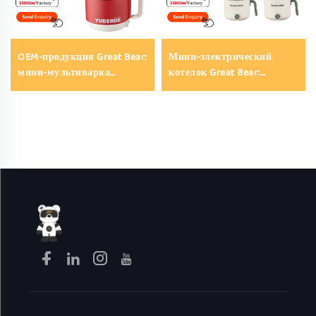
OEM-продукция Great Bear:
Мини-электрический
мини-мультиварка
котелок Great Bear:
объёмом 1,5 л, компактный
прочный антипригарный
складной антипригарный
котелок для горячих блюд
электрический котелок
с стеклянной крышкой и
для горячих блюд (2 в 1)
термостойкой ручкой для
для студентов и
использования в
домашнего использования
общежитиях, при поездках
и в квартирах