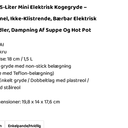
,5-Liter Mini Elektrisk Kogegryde –
nel, Ikke-Klistrende, Bærbar Elektrisk
dler, Dampning Af Suppe Og Hot Pot
AI
Ekru
e: 18 cm / 1,5 L
t gryde med non-stick belægning
de med Teflon-belægning)
Enkelt gryde / Dobbeltlag med plastreol /
 stålreol
nsioner: 19,8 x 14 x 17,6 cm
n
Enkelpande/Hvidlig