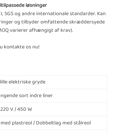
altilpassede løsninger
CI, SGS og andre internationale standarder. Kan
ceringer og tilbyder omfattende skræddersyede
MOQ varierer afhængigt af krav).
du kontakte os nu!
 lille elektriske gryde
ngende sort indre liner
220 V / 450 W
 med plastreol / Dobbeltlag med stålreol