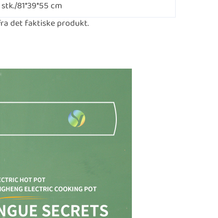
 stk./81*39*55 cm
fra det faktiske produkt.