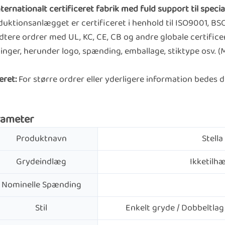
nternationalt certificeret fabrik med fuld support til speci
uktionsanlægget er certificeret i henhold til ISO9001, BS
dtere ordrer med UL, KC, CE, CB og andre globale certifi
inger, herunder logo, spænding, emballage, stiktype osv. (
eret:
For større ordrer eller yderligere information bedes 
rameter
Produktnavn
Stella
Grydeindlæg
Ikketilhæ
Nominelle Spænding
Stil
Enkelt gryde / Dobbeltlag