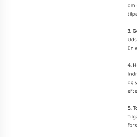
om d
tilp
3. 
Uds
En e
4. 
Indr
og 
efte
5. T
Tilg
for