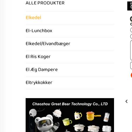
ALLE PRODUKTER
Elkedel
El-Lunchbox
Elkedel/Elvandbæger
El Ris Koger
El Æg Dampere
Eltrykkokker