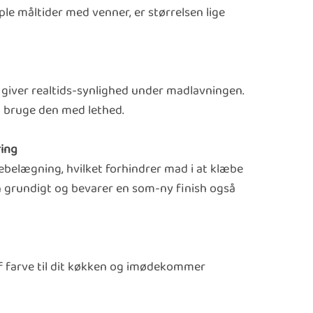
le måltider med venner, er størrelsen lige
 giver realtids-synlighed under madlavningen.
an bruge den med lethed.
ring
bebelægning, hvilket forhindrer mad i at klæbe
n grundigt og bevarer en som-ny finish også
rejf farve til dit køkken og imødekommer