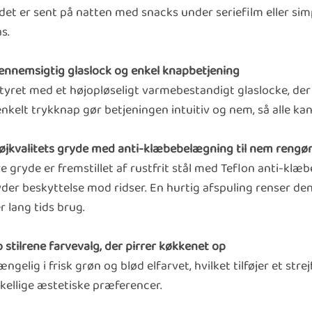
et er sent på natten med snacks under seriefilm eller simp
as.
Gennemsigtig glaslock og enkel knapbetjening
tyret med et højopløseligt varmebestandigt glaslocke, der
nkelt trykknap gør betjeningen intuitiv og nem, så alle k
Højkvalitets gryde med anti-klæbebelægning til nem rengø
e gryde er fremstillet af rustfrit stål med Teflon anti-klæ
yder beskyttelse mod ridser. En hurtig afspuling renser de
r lang tids brug.
o stilrene farvevalg, der pirrer køkkenet op
ængelig i frisk grøn og blød elfarvet, hvilket tilføjer et st
skellige æstetiske præferencer.