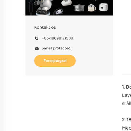
Kontakt os
+86-18098121508
[email protected]
Forespørgsel
1. D
Lev
stå
2. 1
Med 