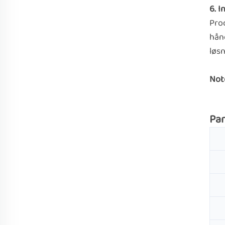
6. I
Prod
hån
løsn
Not
Pa