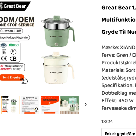
Great Bear 1
Multifunktio
Gryde Til Nu
Mærke: XIAND
Farve: Grøn / 
Produktstørrels
Materiale: Sor
(edelstålsgry
Specifikation: 
Dobbeltlag med
Effekt: 450 W
Farveæske dime
18CM:
Enkelt gryde/Grø