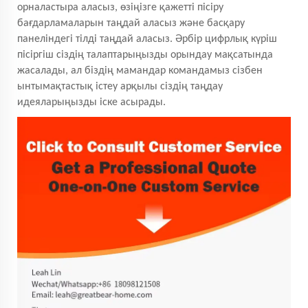
орналастыра аласыз, өзіңізге қажетті пісіру
бағдарламаларын таңдай аласыз және басқару
панеліндегі тілді таңдай аласыз. Әрбір цифрлық күріш
пісіргіш сіздің талаптарыңызды орындау мақсатында
жасалады, ал біздің мамандар командамыз сізбен
ынтымақтастық істеу арқылы сіздің таңдау
идеяларыңызды іске асырады.