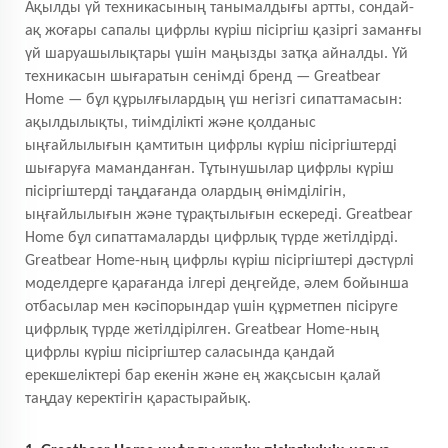
Ақылды үй техникасының танымалдығы артты, сондай-
ақ жоғары сапалы цифрлы күріш пісіргіш қазіргі заманғы
үй шаруашылықтары үшін маңызды затқа айналды. Үй
техникасын шығаратын сенімді бренд — Greatbear
Home — бұл құрылғылардың үш негізгі сипаттамасын:
ақылдылықты, тиімділікті және қолданыс
ыңғайлылығын қамтитын цифрлы күріш пісіргіштерді
шығаруға маманданған. Тұтынушылар цифрлы күріш
пісіргіштерді таңдағанда олардың өнімділігін,
ыңғайлылығын және тұрақтылығын ескереді. Greatbear
Home бұл сипаттамаларды цифрлық түрде жетілдірді.
Greatbear Home-ның цифрлы күріш пісіргіштері дәстүрлі
моделдерге қарағанда ілгері деңгейде, әлем бойынша
отбасылар мен кәсіпорындар үшін құрметпен пісіруге
цифрлық түрде жетілдірілген. Greatbear Home-ның
цифрлы күріш пісіргіштер саласында қандай
ерекшеліктері бар екенін және ең жақсысын қалай
таңдау керектігін қарастырайық.