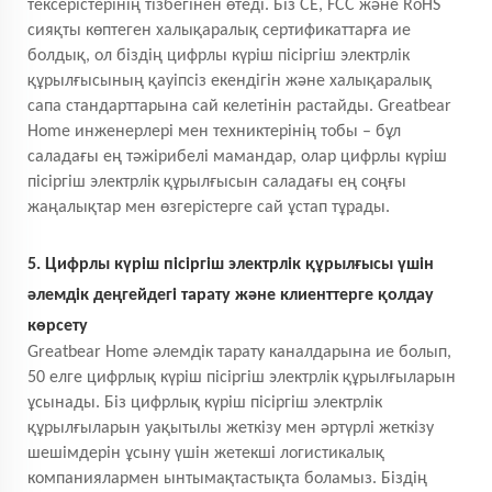
тексерістерінің тізбегінен өтеді. Біз CE, FCC және RoHS
сияқты көптеген халықаралық сертификаттарға ие
болдық, ол біздің цифрлы күріш пісіргіш электрлік
құрылғысының қауіпсіз екендігін және халықаралық
сапа стандарттарына сай келетінін растайды. Greatbear
Home инженерлері мен техниктерінің тобы – бұл
саладағы ең тәжірибелі мамандар, олар цифрлы күріш
пісіргіш электрлік құрылғысын саладағы ең соңғы
жаңалықтар мен өзгерістерге сай ұстап тұрады.
5. Цифрлы күріш пісіргіш электрлік құрылғысы үшін
әлемдік деңгейдегі тарату және клиенттерге қолдау
көрсету
Greatbear Home әлемдік тарату каналдарына ие болып,
50 елге цифрлық күріш пісіргіш электрлік құрылғыларын
ұсынады. Біз цифрлық күріш пісіргіш электрлік
құрылғыларын уақытылы жеткізу мен әртүрлі жеткізу
шешімдерін ұсыну үшін жетекші логистикалық
компаниялармен ынтымақтастықта боламыз. Біздің