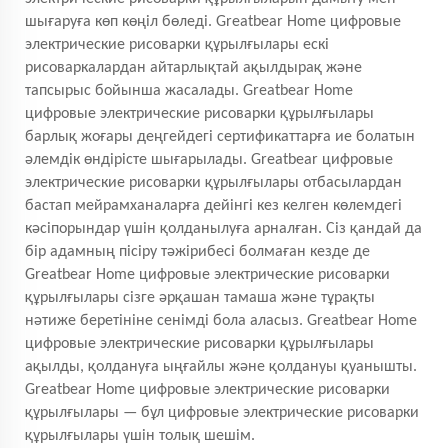
шығаруға көп көңіл бөледі. Greatbear Home цифровые
электрические рисоварки құрылғылары ескі
рисоваркалардан айтарлықтай ақылдырақ және
тапсырыс бойынша жасалады. Greatbear Home
цифровые электрические рисоварки құрылғылары
барлық жоғары деңгейдегі сертификаттарға ие болатын
әлемдік өндірісте шығарылады. Greatbear цифровые
электрические рисоварки құрылғылары отбасылардан
бастап мейрамханаларға дейінгі кез келген көлемдегі
кәсіпорындар үшін қолданылуға арналған. Сіз қандай да
бір адамның пісіру тәжірибесі болмаған кезде де
Greatbear Home цифровые электрические рисоварки
құрылғылары сізге әрқашан тамаша және тұрақты
нәтиже беретініне сенімді бола аласыз. Greatbear Home
цифровые электрические рисоварки құрылғылары
ақылды, қолдануға ыңғайлы және қолдануы қуанышты.
Greatbear Home цифровые электрические рисоварки
құрылғылары — бұл цифровые электрические рисоварки
құрылғылары үшін толық шешім.