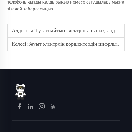
телефоныңызды қалдырыңыз немесе сатушыларымызға
тікелей хабарласыңыз
Алдыңғы :
Тұтаспайтын электрлік пышақтардың төменгі және жоғарғы берілістері арасындағы қуат айырмашылығы қандай?
Келесі :
Зауыт электрлік көршектердің цифрлық дисплей интерфейсін түзетуге бола ма?