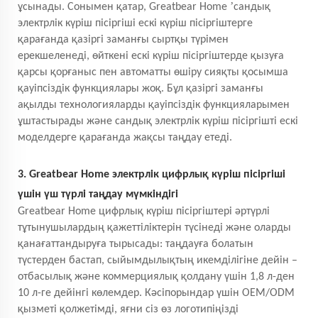
’
ұсынады. Сонымен қатар, Greatbear Home
сандық
электрлік күріш пісіргіші ескі күріш пісіргіштерге
қарағанда қазіргі заманғы сыртқы түрімен
ерекшеленеді, өйткені ескі күріш пісіргіштерде қызуға
қарсы қорғаныс пен автоматты өшіру сияқты қосымша
қауіпсіздік функциялары жоқ. Бұл қазіргі заманғы
ақылды технологияларды қауіпсіздік функцияларымен
ұштастырады және сандық электрлік күріш пісіргішті ескі
моделдерге қарағанда жақсы таңдау етеді.
3. Greatbear Home электрлік цифрлық күріш пісіргіші
үшін үш түрлі таңдау мүмкіндігі
Greatbear Home цифрлық күріш пісіргіштері әртүрлі
тұтынушылардың қажеттіліктерін түсінеді және оларды
қанағаттандыруға тырысады: таңдауға болатын
түстерден бастап, сыйымдылықтың икемділігіне дейін –
отбасылық және коммерциялық қолдану үшін 1,8 л-ден
10 л-ге дейінгі көлемдер. Кәсіпорындар үшін OEM/ODM
қызметі қолжетімді, яғни сіз өз логотипіңізді