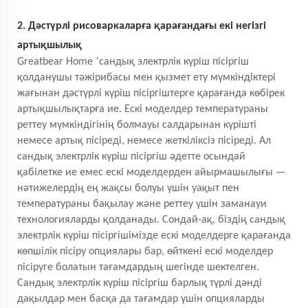
2. Дәстүрлі рисоваркаларға қарағандағы екі негізгі
артықшылық
’
Greatbear Home
сандық электрлік күріш пісіргіш
қолданушы тәжірибасы мен қызмет ету мүмкіндіктері
жағынан дәстүрлі күріш пісіргіштерге қарағанда көбірек
артықшылықтарға ие. Ескі моделдер температураны
реттеу мүмкіндігінің болмауы салдарынан күрішті
немесе артық пісіреді, немесе жеткіліксіз пісіреді. Ал
сандық электрлік күріш пісіргіш әдетте осындай
қабілетке ие емес ескі моделдерден айырмашылығы —
нәтижелердің ең жақсы болуы үшін уақыт пен
температураны бақылау және реттеу үшін заманауи
технологияларды қолданады. Сондай-ақ, біздің сандық
электрлік күріш пісіргішімізде ескі моделдерге қарағанда
көпшілік пісіру опциялары бар, өйткені ескі моделдер
пісіруге болатын тағамдардың шегінде шектелген.
Сандық электрлік күріш пісіргіш барлық түрлі дәнді
дақылдар мен басқа да тағамдар үшін опцияларды