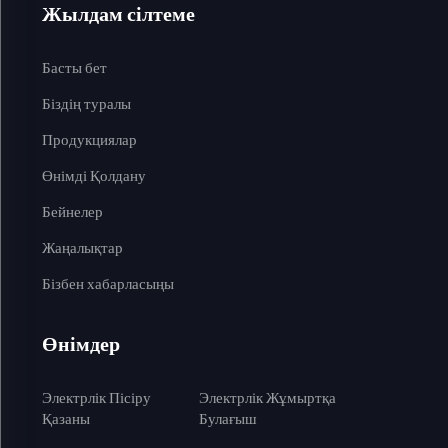
Жылдам сілтеме
Басты бет
Біздің туралы
Продукциялар
Өнімді Қолдану
Бейнелер
Жаңалықтар
Бізбен хабарласыңы
Өнімдер
Электрлік Пісіру
Электрлік Жұмыртқа
Қазаны
Булағыш