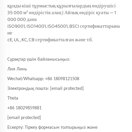
құнды кіші тұрмыстық құрылғылардың өндірушісі
35 000 м² өндірістік алаң | Айлық өндіріс қуаты — 1
000 000 дана
iSO9001, ISO14001, ISO45001, BSCI сертификаттарына
ие
cE, UL, KC, CB сертификатталған және т.б.
Сұрақтар үшін байланысыңыз:
Лия Линь
Wechat/Whatsapp: +86 18098121508
Электрондық пошта:
[email protected]
Theta
+86 18029859881
[email protected]
Ескерту: Тіркеу формасын толтырыңыз және