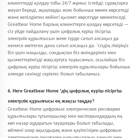
клиенттерді қолдау тобы 24/7 жұмыс істейді: сұрақтарға
жауап береді, ақауларды жою бойынша көмек көрсетеді
және кепілдіктен кейінгі қызмет көрсетуде көмектеседі.
Greatbear Home барлық клиенттерге қолдау көрсетеді —
сіз үйде пайдалану үшін цифрлық күріш пісіргіш
электрлік құрылғысын жеке түрде сатып алсаңыз да
’
немесе көптеген дана сатып алсаңыз да.
сіздің пікіріңіз
біз үшін маңызды, сондықтан біз өнімдеріміз мен
қызметтерімізді жақсартуға тырысамыз, осылайша біз
цифрлық күріш пісіргіш электрлік құрылғылары бойынша
әлемде сенімді серіктес болып табыламыз.
’
6. Неге Greatbear Home
дің цифрлық күріш пісіргіш
электрлік құрылғысы ең жақсы таңдау?
Greatbear Home цифровые электрические рисоварки
құрылғылары тұтынушылар мен кәсіпорындардың ең
көп назар аударатын тауарлары болып табылады,
өйткені олар ақылдырақ және қауіпсізірек цифровые
электрические рисоварки құрылғыларын дамыту мен