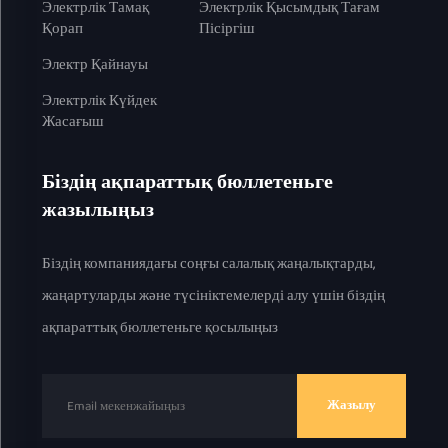
Электрлік Тамақ
Электрлік Қысымдық Тағам
Қорап
Пісіргіш
Электр Қайнауы
Электрлік Күйдек
Жасағыш
Біздің ақпараттық бюллетеньге
жазылыңыз
Біздің компаниядағы соңғы салалық жаңалықтарды,
жаңартуларды және түсініктемелерді алу үшін біздің
ақпараттық бюллетеньге қосылыңыз
Жазылу