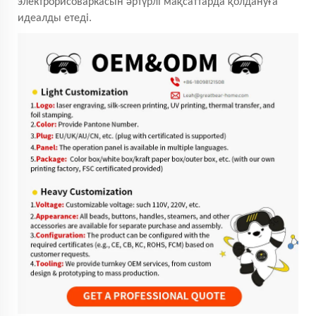
электрорисоваркасын әртүрлі мақсаттарда қолдануға
идеалды етеді.