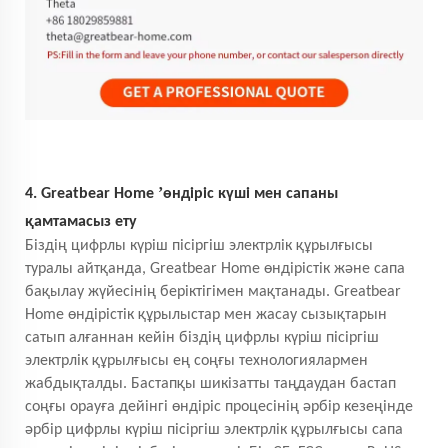
’
4. Greatbear Home
өндіріс күші мен сапаны
қамтамасыз ету
Біздің цифрлы күріш пісіргіш электрлік құрылғысы
туралы айтқанда, Greatbear Home өндірістік және сапа
бақылау жүйесінің беріктігімен мақтанады. Greatbear
Home өндірістік құрылыстар мен жасау сызықтарын
сатып алғаннан кейін біздің цифрлы күріш пісіргіш
электрлік құрылғысы ең соңғы технологиялармен
жабдықталды. Бастапқы шикізатты таңдаудан бастап
соңғы орауға дейінгі өндіріс процесінің әрбір кезеңінде
әрбір цифрлы күріш пісіргіш электрлік құрылғысы сапа