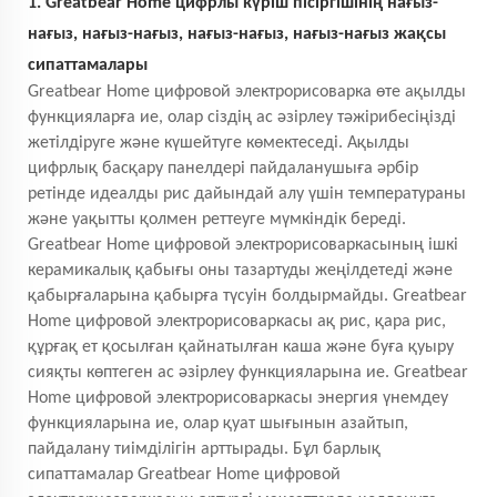
1. Greatbear Home цифрлы күріш пісіргішінің нағыз-
нағыз, нағыз-нағыз, нағыз-нағыз, нағыз-нағыз жақсы
сипаттамалары
Greatbear Home цифровой электрорисоварка өте ақылды
функцияларға ие, олар сіздің ас әзірлеу тәжірибесіңізді
жетілдіруге және күшейтуге көмектеседі. Ақылды
цифрлық басқару панелдері пайдаланушыға әрбір
ретінде идеалды рис дайындай алу үшін температураны
және уақытты қолмен реттеуге мүмкіндік береді.
Greatbear Home цифровой электрорисоваркасының ішкі
керамикалық қабығы оны тазартуды жеңілдетеді және
қабырғаларына қабырға түсуін болдырмайды. Greatbear
Home цифровой электрорисоваркасы ақ рис, қара рис,
құрғақ ет қосылған қайнатылған каша және буға қуыру
сияқты көптеген ас әзірлеу функцияларына ие. Greatbear
Home цифровой электрорисоваркасы энергия үнемдеу
функцияларына ие, олар қуат шығынын азайтып,
пайдалану тиімділігін арттырады. Бұл барлық
сипаттамалар Greatbear Home цифровой