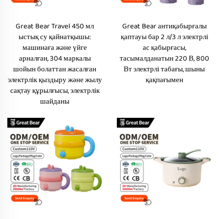
Great Bear Travel 450 мл
Great Bear антиқабырғалы
ыстық су қайнатқышы:
қаптауы бар 2 л/3 л электрлі
машинаға және үйге
ас қабырғасы,
арналған, 304 маркалы
тасымалданатын 220 В, 800
шойын болаттан жасалған
Вт электрлі табағы, шыны
электрлік қыздыру және жылу
қақпағымен
сақтау құрылғысы, электрлік
шайданы