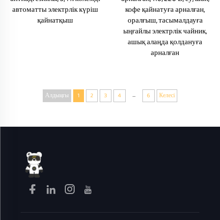
автоматты электрлік күріш
кофе қайнатуға арналған,
қайнатқыш
оралғыш, тасымалдауға
ыңғайлы электрлік чайник,
ашық алаңда қолдануға
арналған
...
Алдыңғы
1
2
3
4
6
Келесі