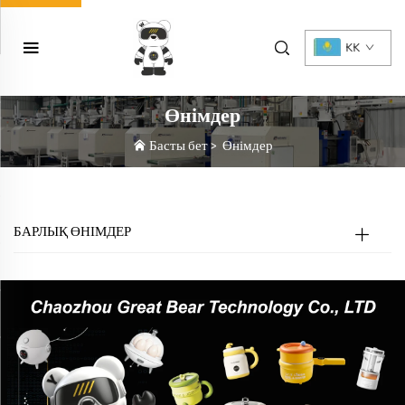
KK
Өнімдер
Басты бет
>
Өнімдер
БАРЛЫҚ ӨНІМДЕР