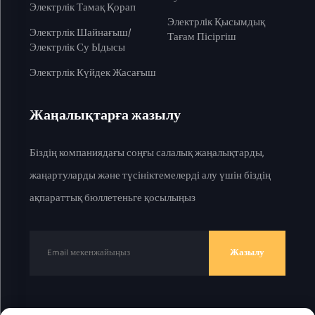
Электрлік Тамақ Қорап
Электрлік Қысымдық
Электрлік Шайнағыш/
Тағам Пісіргіш
Электрлік Су Ыдысы
Электрлік Күйдек Жасағыш
Жаңалықтарға жазылу
Біздің компаниядағы соңғы салалық жаңалықтарды,
жаңартуларды және түсініктемелерді алу үшін біздің
ақпараттық бюллетеньге қосылыңыз
Жазылу