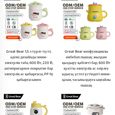
Great Bear 1,5 л түрлі-түсті,
Great Bear көпфункциялы
әдемі дизайнды мини-
әмбебап пышақ: жылдам
электрлік таба, 600 Вт, 220 В,
қыздыру қабілеті бар, 600 Вт
антипригарное покрытие бар
қуатты электрлік ас әзірлеу
электрлік ас қабырғасы, PP бу
ыдысы, үстел үстіндегі мини-
қабырғасымен
қазан, тасымалдауға ыңғайлы
пышақ