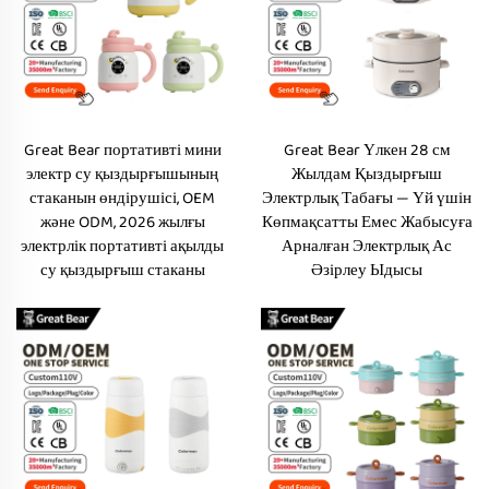
Great Bear портативті мини
Great Bear Үлкен 28 см
электр су қыздырғышының
Жылдам Қыздырғыш
стаканын өндірушісі, OEM
Электрлық Табағы — Үй үшін
және ODM, 2026 жылғы
Көпмақсатты Емес Жабысуға
электрлік портативті ақылды
Арналған Электрлық Ас
су қыздырғыш стаканы
Әзірлеу Ыдысы