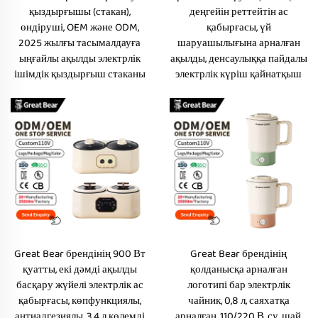
қыздырғышы (стакан),
деңгейін реттейтін ас
өндіруші, OEM және ODM,
қабырғасы, үй
2025 жылғы тасымалдауға
шаруашылығына арналған
ыңғайлы ақылды электрлік
ақылды, денсаулыққа пайдалы
ішімдік қыздырғыш стаканы
электрлік күріш қайнатқыш
Great Bear брендінің 900 Вт
Great Bear брендінің
қуатты, екі дәмді ақылды
қолданысқа арналған
басқару жүйелі электрлік ас
логотипі бар электрлік
қабырғасы, көпфункциялы,
чайник, 0,8 л, саяхатқа
антиадгезиялы, 3,4 л көлемді
арналған, 110/220 В, су, шай,