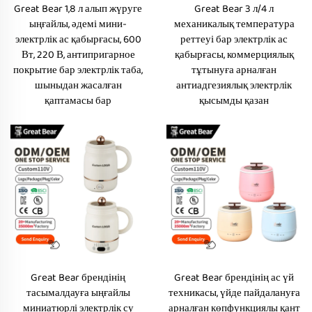
Great Bear 1,8 л алып жүруге
Great Bear 3 л/4 л
ыңғайлы, әдемі мини-
механикалық температура
электрлік ас қабырғасы, 600
реттеуі бар электрлік ас
Вт, 220 В, антипригарное
қабырғасы, коммерциялық
покрытие бар электрлік таба,
тұтынуға арналған
шыныдан жасалған
антиадгезиялық электрлік
қаптамасы бар
қысымды қазан
Great Bear брендінің
Great Bear брендінің ас үй
тасымалдауға ыңғайлы
техникасы, үйде пайдалануға
миниатюрлі электрлік су
арналған көпфункциялы қант