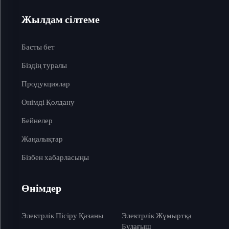
Жылдам сілтеме
Басты бет
Біздің туралы
Продукциялар
Өнімді Қолдану
Бейнелер
Жаңалықтар
Бізбен хабарласыңы
Өнімдер
Электрлік Пісіру Қазаны
Электрлік Жұмыртқа
Булағыш