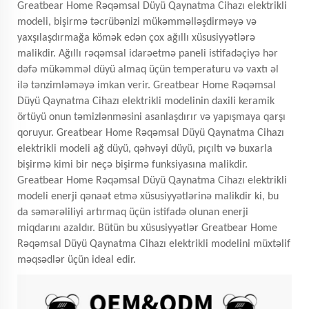
Greatbear Home Rəqəmsal Düyü Qaynatma Cihazı elektrikli
modeli, bişirmə təcrübənizi mükəmməlləşdirməyə və
yaxşılaşdırmağa kömək edən çox ağıllı xüsusiyyətlərə
malikdir. Ağıllı rəqəmsal idarəetmə paneli istifadəçiyə hər
dəfə mükəmməl düyü almaq üçün temperaturu və vaxtı əl
ilə tənzimləməyə imkan verir. Greatbear Home Rəqəmsal
Düyü Qaynatma Cihazı elektrikli modelinin daxili keramik
örtüyü onun təmizlənməsini asanlaşdırır və yapışmaya qarşı
qoruyur. Greatbear Home Rəqəmsal Düyü Qaynatma Cihazı
elektrikli modeli ağ düyü, qəhvəyi düyü, pıçıltı və buxarla
bişirmə kimi bir neçə bişirmə funksiyasına malikdir.
Greatbear Home Rəqəmsal Düyü Qaynatma Cihazı elektrikli
modeli enerji qənaət etmə xüsusiyyətlərinə malikdir ki, bu
da səmərəliliyi artırmaq üçün istifadə olunan enerji
miqdarını azaldır. Bütün bu xüsusiyyətlər Greatbear Home
Rəqəmsal Düyü Qaynatma Cihazı elektrikli modelini müxtəlif
məqsədlər üçün ideal edir.