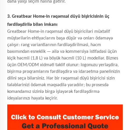
daha yaxşı seçim halına gətirir.
3. Greatbear Home-in rəqəmsal düyü bişiricisinin üç
fərdiləşdirilə bilən imkanı
Greatbear Home-in rəqəmsal düyü bişiriciləri müxtəlif
müştərilərin ehtiyaclarını başa düşür və onları ödəməyə
çalışır: rəng variantlarının fərdiləşdirilməsi, həcm
baxımından esneklik — ailə və kommersiya istifadəsi üçün
kiçik həcmli (1,8 L) və böyük həcmli (10 L) modellər. Biznes
üçün OEM/ODM xidməti təklif olunur: logonuzu yerləşdirə,
bişirmə proqramlarını fərdiləşdirə və idarəetmə panelinizin
dilini seçə bilərsiniz. Hər bir rəqəmsal düyü bişiricisi sizin
tələblərinizi ödəmək məqsədilə yaradılır; bu prosesdə
komandamız sizinlə birgə işləyərək fərdiləşdirmə
ideyalarınızı həyata keçirir.