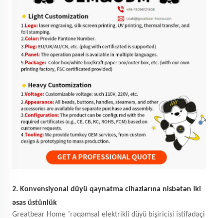
2. Konvensiyonal düyü qaynatma cihazlarına nisbətən iki
əsas üstünlük
’
Greatbear Home
rəqəmsal elektrikli düyü bişiricisi istifadəçi