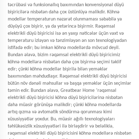
təcrübəsi və funksionallıq baxımından konvensiyonal düyü
bişiricilərə nisbətən daha çox üstünlüyə malikdir. Köhnə
modellər temperaturun nəzarət olunmaması səbəbilə ya
düyüyü çox bişirir, ya da yetərincə bişirmir. Rəqəmsal
elektrikli düyü bişiricisi isə ən yaxşı nəticələr üçün vaxt və
temperaturu izləyən və tənzimləyən ən son texnologiyadan
istifadə edir; bu imkan köhnə modellərdə mövcud deyil.
Bundan əlavə, bizim rəqəmsal elektrikli düyü bişiricimiz
köhnə modellərə nisbətən daha çox bişirmə seçimi təklif
edir; çünki köhnə modellər bişirilə bilən yeməklər
baxımından məhdudlaşır. Rəqəmsal elektrikli düyü bişiricisi
bütün növ dənəli məhsullar və başqa yeməklər üçün seçimlər
’
təmin edir. Bundan əlavə, Greatbear Home
rəqəmsal
elektrikli düyü bişiricisi köhnə düyü bişiricilərinə nisbətən
daha müasir görünüşə malikdir; çünki köhnə modellərdə
artıq qızma və avtomatik söndürmə qorunması kimi
xüsusiyyətlər yoxdur. Bu, müasir ağıllı texnologiyaları
təhlükəsizlik xüsusiyyətləri ilə birləşdirir və beləliklə,
rəqəmsal elektrikli düyü bişiricisini köhnə modellərə nisbətən