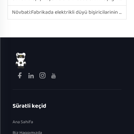
Növbəti:
Fabrikada elektrikli düyü bişiricilərinin rəqəmsal ekran interfeysi fərdiləşdirilə bilərmi?
Sürətli keçid
Ana Səhifə
Biz Haqqımızda