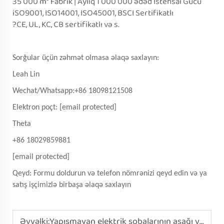
35 000 m² Fabrik | Aylıq 1 000 000 ədəd İstehsal Gücü
iSO9001, ISO14001, ISO45001, BSCI Sertifikatlı
?CE, UL, KC, CB sertifikatlı və s.
Sorğular üçün zəhmət olmasa əlaqə saxlayın:
Leah Lin
Wechat/Whatsapp:+86 18098121508
Elektron poçt:
[email protected]
Theta
+86 18029859881
[email protected]
Qeyd: Formu doldurun və telefon nömrənizi qeyd edin və ya
satış işçimizlə birbaşa əlaqə saxlayın
Əvvəlki:
Yapışmayan elektrik sobalarının aşağı və yuxarı sürətləri arasında güc fərqi nədir?