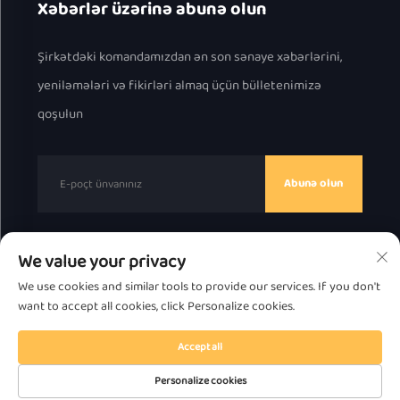
Xəbərlər üzərinə abunə olun
Şirkətdəki komandamızdan ən son sənaye xəbərlərini,
yeniləmələri və fikirləri almaq üçün bülletenimizə
qoşulun
Abunə olun
We value your privacy
Müəllif hüquqları © 2025, Chaozhou Great Bear
We use cookies and similar tools to provide our services. If you don't
Technology Co., Ltd.
Gizlilik Siyasəti
want to accept all cookies, click Personalize cookies.
Yuxarı çək
Accept all
Personalize cookies