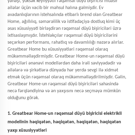
yanaşı, yüksək keyfiyyətli rəqəmsal düyü bişiricisi müasir
ailələr üçün vacib bir məhsul halına gəlmişdir. Ev
avadanlıqlarının istehsalında etibarlı brend olan Greatbear
Home, ağıllılıq, səmərəlilik və istifadəçiyə dostluq kimi üç
əsas xüsusiyyəti birləşdirən rəqəmsal düyü bişiriciləri üzrə
ixtisaslaşmışdır. İstehlakçılar rəqəmsal düyü bişiricilərini
seçərkən performans, rahatlıq və davamlılığı nəzərə alırlar.
Greatbear Home bu xüsusiyyətləri rəqəmsal olaraq
mükəmməlləşdirmişdir. Greatbear Home-un rəqəmsal düyü
bişiriciləri ənənəvi modellərdən daha irəli səviyyədədir və
ailələrə və şirkətlərə dünyada hər yerdə sevgi ilə xidmət
etmək üçün rəqəmsal olaraq mükəmməlləşdirilmişdir. Gəlin,
Greatbear Home-un rəqəmsal düyü bişiriciləri sahəsində
necə fərqləndiyinə və ən yaxşısını necə seçməyə mümkün
olduğunu görək.
1. Greatbear Home-un rəqəmsal düyü bişiricisi elektrikli
modelinin həqiqətən, həqiqətən, həqiqətən, həqiqətən
yaxşı xüsusiyyətləri