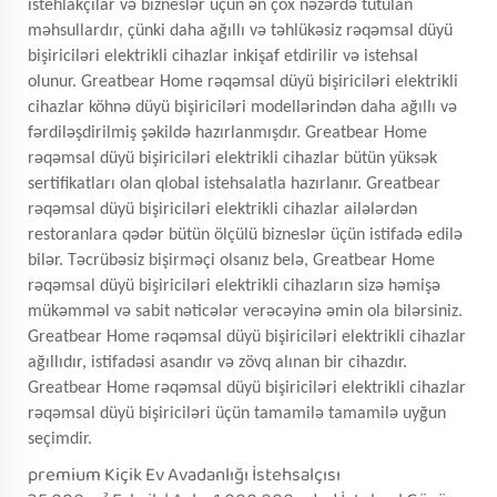
istehlakçılar və bizneslər üçün ən çox nəzərdə tutulan
məhsullardır, çünki daha ağıllı və təhlükəsiz rəqəmsal düyü
bişiriciləri elektrikli cihazlar inkişaf etdirilir və istehsal
olunur. Greatbear Home rəqəmsal düyü bişiriciləri elektrikli
cihazlar köhnə düyü bişiriciləri modellərindən daha ağıllı və
fərdiləşdirilmiş şəkildə hazırlanmışdır. Greatbear Home
rəqəmsal düyü bişiriciləri elektrikli cihazlar bütün yüksək
sertifikatları olan qlobal istehsalatla hazırlanır. Greatbear
rəqəmsal düyü bişiriciləri elektrikli cihazlar ailələrdən
restoranlara qədər bütün ölçülü bizneslər üçün istifadə edilə
bilər. Təcrübəsiz bişirməçi olsanız belə, Greatbear Home
rəqəmsal düyü bişiriciləri elektrikli cihazların sizə həmişə
mükəmməl və sabit nəticələr verəcəyinə əmin ola bilərsiniz.
Greatbear Home rəqəmsal düyü bişiriciləri elektrikli cihazlar
ağıllıdır, istifadəsi asandır və zövq alınan bir cihazdır.
Greatbear Home rəqəmsal düyü bişiriciləri elektrikli cihazlar
rəqəmsal düyü bişiriciləri üçün tamamilə tamamilə uyğun
seçimdir.
premium Kiçik Ev Avadanlığı İstehsalçısı