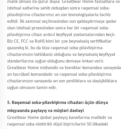
malik olması ilə qürur duyur. Greatbear Home təsisatlara və
istehsal xətlərinə sahib olduqdan sonra rəqəmsal soba-
pilavbişirmə cihazlarımız ən son texnologiyalarla təchiz
edildi. İlk xammal seçilməsindən son qablaşdırmaya qədər
olan istehsal prosesindən sonra hər bir rəqəmsal soba-
pilavbişirmə cihazı ardıcıl keyfiyyət yoxlamalarından keçir.
Biz CE, FCC və RoHS kimi bir çox beynəlxalq sertifikatlar
qazandıq ki, bu da bizə rəqəmsal soba-pilavbişirmə
cihazlarımızın təhlükəsiz olduğunu və beynəlxalq keyfiyyət
standartlarına uyğun olduğunu deməyə imkan verir.
Greatbear Home mühəndis və texniklər komandası sənayedə
ən təcrübəli komandadır və rəqəmsal soba-pilavbişirmə
cihazlarımızın sənayedə ən son yeniliklərə və dəyişikliklərə
uyğun olmasını təmin edir.
5. Rəqəmsal soba-pilavbişirmə cihazları üçün dünya
miqyasında paylayış və müştəri dəstəyi
Greatbear Home qlobal paylayış kanallarına malikdir və
rəqəmsal soba elektrikli düyü bişiricilərini 50 ölkədəki