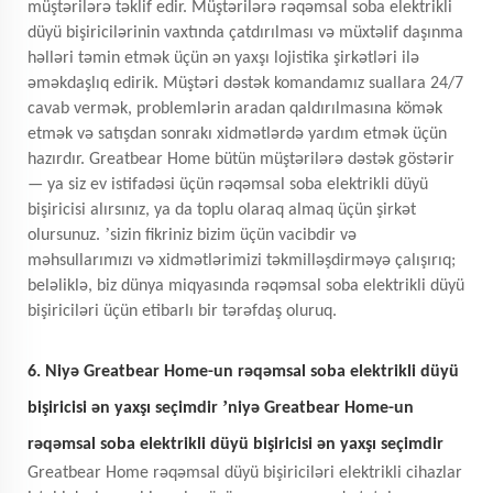
müştərilərə təklif edir. Müştərilərə rəqəmsal soba elektrikli
düyü bişiricilərinin vaxtında çatdırılması və müxtəlif daşınma
həlləri təmin etmək üçün ən yaxşı lojistika şirkətləri ilə
əməkdaşlıq edirik. Müştəri dəstək komandamız suallara 24/7
cavab vermək, problemlərin aradan qaldırılmasına kömək
etmək və satışdan sonrakı xidmətlərdə yardım etmək üçün
hazırdır. Greatbear Home bütün müştərilərə dəstək göstərir
— ya siz ev istifadəsi üçün rəqəmsal soba elektrikli düyü
bişiricisi alırsınız, ya da toplu olaraq almaq üçün şirkət
’
olursunuz.
sizin fikriniz bizim üçün vacibdir və
məhsullarımızı və xidmətlərimizi təkmilləşdirməyə çalışırıq;
beləliklə, biz dünya miqyasında rəqəmsal soba elektrikli düyü
bişiriciləri üçün etibarlı bir tərəfdaş oluruq.
6. Niyə Greatbear Home-un rəqəmsal soba elektrikli düyü
’
bişiricisi ən yaxşı seçimdir
niyə Greatbear Home-un
rəqəmsal soba elektrikli düyü bişiricisi ən yaxşı seçimdir
Greatbear Home rəqəmsal düyü bişiriciləri elektrikli cihazlar