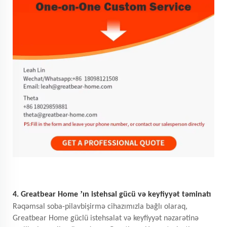
’
4. Greatbear Home
ın istehsal gücü və keyfiyyət təminatı
Rəqəmsal soba-pilavbişirmə cihazımızla bağlı olaraq,
Greatbear Home güclü istehsalat və keyfiyyət nəzarətinə