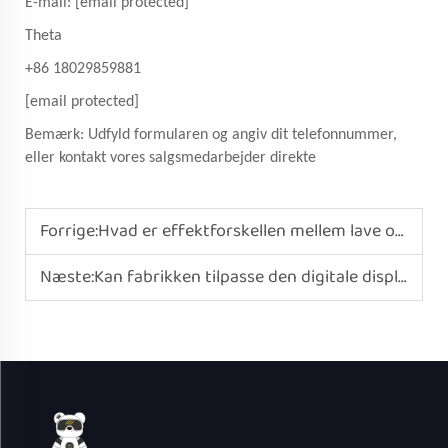
E-mail:
[email protected]
Theta
+86 18029859881
[email protected]
Bemærk: Udfyld formularen og angiv dit telefonnummer,
eller kontakt vores salgsmedarbejder direkte
Forrige:
Hvad er effektforskellen mellem lave og høje gear på ikke-klistrende elektriske kogepotter?
Næste:
Kan fabrikken tilpasse den digitale displaygrænseflade på elektriske risgrydere?