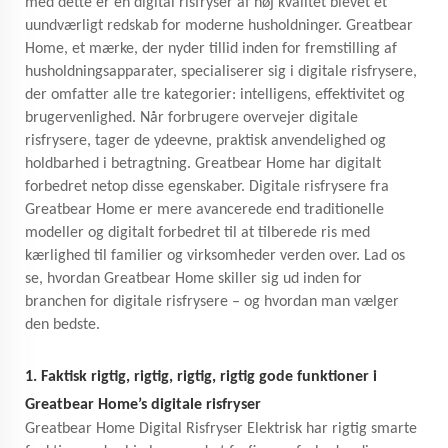
med dette er en digital risfryser af høj kvalitet blevet et
uundværligt redskab for moderne husholdninger. Greatbear
Home, et mærke, der nyder tillid inden for fremstilling af
husholdningsapparater, specialiserer sig i digitale risfrysere,
der omfatter alle tre kategorier: intelligens, effektivitet og
brugervenlighed. Når forbrugere overvejer digitale
risfrysere, tager de ydeevne, praktisk anvendelighed og
holdbarhed i betragtning. Greatbear Home har digitalt
forbedret netop disse egenskaber. Digitale risfrysere fra
Greatbear Home er mere avancerede end traditionelle
modeller og digitalt forbedret til at tilberede ris med
kærlighed til familier og virksomheder verden over. Lad os
se, hvordan Greatbear Home skiller sig ud inden for
branchen for digitale risfrysere – og hvordan man vælger
den bedste.
1. Faktisk rigtig, rigtig, rigtig, rigtig gode funktioner i
Greatbear Home’s digitale risfryser
Greatbear Home Digital Risfryser Elektrisk har rigtig smarte