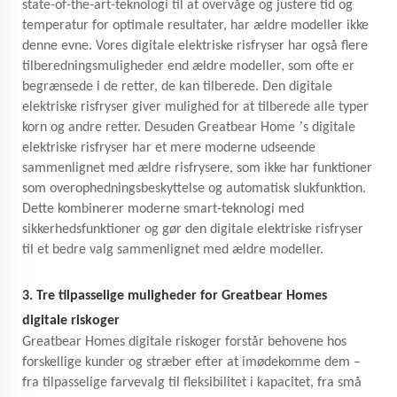
state-of-the-art-teknologi til at overvåge og justere tid og
temperatur for optimale resultater, har ældre modeller ikke
denne evne. Vores digitale elektriske risfryser har også flere
tilberedningsmuligheder end ældre modeller, som ofte er
begrænsede i de retter, de kan tilberede. Den digitale
elektriske risfryser giver mulighed for at tilberede alle typer
’
korn og andre retter. Desuden Greatbear Home
s digitale
elektriske risfryser har et mere moderne udseende
sammenlignet med ældre risfrysere, som ikke har funktioner
som overophedningsbeskyttelse og automatisk slukfunktion.
Dette kombinerer moderne smart-teknologi med
sikkerhedsfunktioner og gør den digitale elektriske risfryser
til et bedre valg sammenlignet med ældre modeller.
3. Tre tilpasselige muligheder for Greatbear Homes
digitale riskoger
Greatbear Homes digitale riskoger forstår behovene hos
forskellige kunder og stræber efter at imødekomme dem –
fra tilpasselige farvevalg til fleksibilitet i kapacitet, fra små