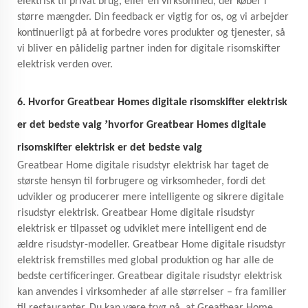
elektrisk til privat brug, eller en virksomhed, der køber i
større mængder. Din feedback er vigtig for os, og vi arbejder
kontinuerligt på at forbedre vores produkter og tjenester, så
vi bliver en pålidelig partner inden for digitale risomskifter
elektrisk verden over.
6. Hvorfor Greatbear Homes digitale risomskifter elektrisk
’
er det bedste valg
hvorfor Greatbear Homes digitale
risomskifter elektrisk er det bedste valg
Greatbear Home digitale risudstyr elektrisk har taget de
største hensyn til forbrugere og virksomheder, fordi det
udvikler og producerer mere intelligente og sikrere digitale
risudstyr elektrisk. Greatbear Home digitale risudstyr
elektrisk er tilpasset og udviklet mere intelligent end de
ældre risudstyr-modeller. Greatbear Home digitale risudstyr
elektrisk fremstilles med global produktion og har alle de
bedste certificeringer. Greatbear digitale risudstyr elektrisk
kan anvendes i virksomheder af alle størrelser – fra familier