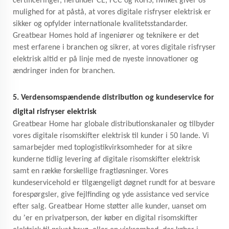
certificeringer, herunder CE, FCC og RoHS, hvilket giver os
mulighed for at påstå, at vores digitale risfryser elektrisk er
sikker og opfylder internationale kvalitetsstandarder.
Greatbear Homes hold af ingeniører og teknikere er det
mest erfarene i branchen og sikrer, at vores digitale risfryser
elektrisk altid er på linje med de nyeste innovationer og
ændringer inden for branchen.
5. Verdensomspændende distribution og kundeservice for
digital risfryser elektrisk
Greatbear Home har globale distributionskanaler og tilbyder
vores digitale risomskifter elektrisk til kunder i 50 lande. Vi
samarbejder med toplogistikvirksomheder for at sikre
kunderne tidlig levering af digitale risomskifter elektrisk
samt en række forskellige fragtløsninger. Vores
kundeservicehold er tilgængeligt døgnet rundt for at besvare
forespørgsler, give fejlfinding og yde assistance ved service
efter salg. Greatbear Home støtter alle kunder, uanset om
’
du
er en privatperson, der køber en digital risomskifter