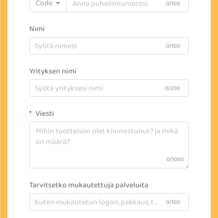
Code
0/100
Nimi
0/100
Yrityksen nimi
0/200
Viesti
0/1000
Tarvitsetko mukautettuja palveluita
0/100