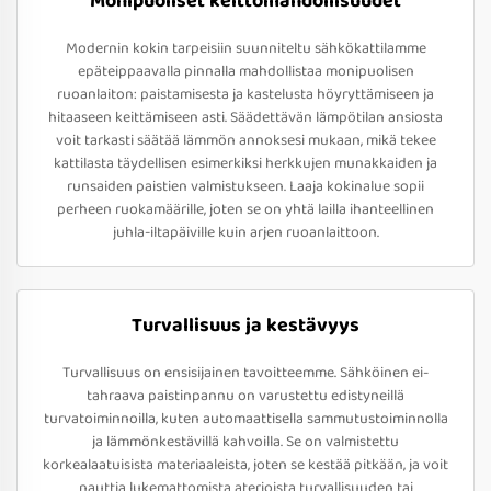
Monipuoliset keittomahdollisuudet
Modernin kokin tarpeisiin suunniteltu sähkökattilamme
epäteippaavalla pinnalla mahdollistaa monipuolisen
ruoanlaiton: paistamisesta ja kastelusta höyryttämiseen ja
hitaaseen keittämiseen asti. Säädettävän lämpötilan ansiosta
voit tarkasti säätää lämmön annoksesi mukaan, mikä tekee
kattilasta täydellisen esimerkiksi herkkujen munakkaiden ja
runsaiden paistien valmistukseen. Laaja kokinalue sopii
perheen ruokamäärille, joten se on yhtä lailla ihanteellinen
juhla-iltapäiville kuin arjen ruoanlaittoon.
Turvallisuus ja kestävyys
Turvallisuus on ensisijainen tavoitteemme. Sähköinen ei-
tahraava paistinpannu on varustettu edistyneillä
turvatoiminnoilla, kuten automaattisella sammutustoiminnolla
ja lämmönkestävillä kahvoilla. Se on valmistettu
korkealaatuisista materiaaleista, joten se kestää pitkään, ja voit
nauttia lukemattomista aterioista turvallisuuden tai