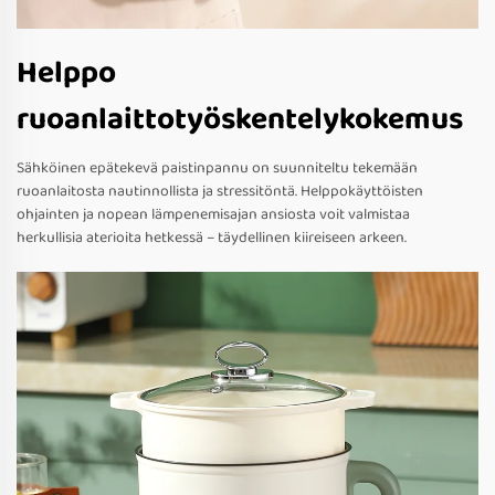
Helppo
ruoanlaittotyöskentelykokemus
Sähköinen epätekevä paistinpannu on suunniteltu tekemään
ruoanlaitosta nautinnollista ja stressitöntä. Helppokäyttöisten
ohjainten ja nopean lämpenemisajan ansiosta voit valmistaa
herkullisia aterioita hetkessä – täydellinen kiireiseen arkeen.