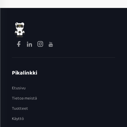
Pikalinkki
Etusivu
Tietoa meistä
Tuotteet
Käyttö