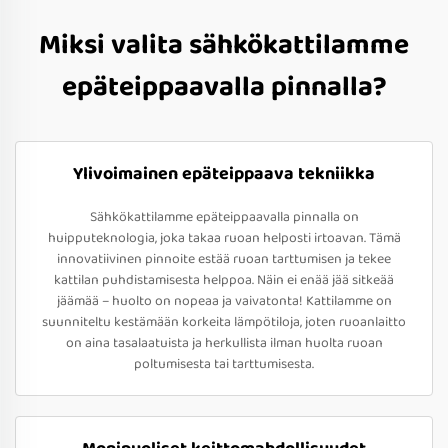
Miksi valita sähkökattilamme
epäteippaavalla pinnalla?
Ylivoimainen epäteippaava tekniikka
Sähkökattilamme epäteippaavalla pinnalla on
huipputeknologia, joka takaa ruoan helposti irtoavan. Tämä
innovatiivinen pinnoite estää ruoan tarttumisen ja tekee
kattilan puhdistamisesta helppoa. Näin ei enää jää sitkeää
jäämää – huolto on nopeaa ja vaivatonta! Kattilamme on
suunniteltu kestämään korkeita lämpötiloja, joten ruoanlaitto
on aina tasalaatuista ja herkullista ilman huolta ruoan
poltumisesta tai tarttumisesta.