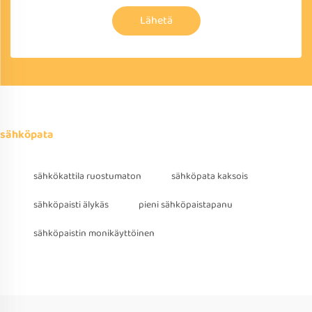
Lähetä
sähköpata
sähkökattila ruostumaton
sähköpata kaksois
sähköpaisti älykäs
pieni sähköpaistapanu
sähköpaistin monikäyttöinen