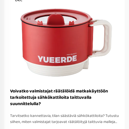
Voivatko valmistajat räätälöidä matkakäyttöön
tarkoitettuja sähkökattiloita taittuvalla
suunnittelulla?
Tarvitsetko kannettavia, tilan säästäviä sähkökattiloita? Tutustu
siihen, miten valmistajat tarjoavat räätälöityjä taittuvia malleja
matkakäyttöön – OEM/ODM-tuki, nopea prototyypitys ja