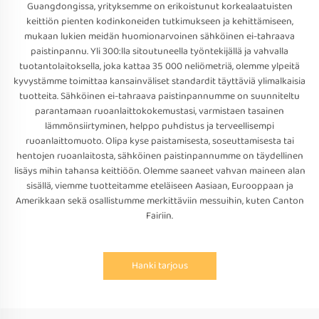
Guangdongissa, yrityksemme on erikoistunut korkealaatuisten
keittiön pienten kodinkoneiden tutkimukseen ja kehittämiseen,
mukaan lukien meidän huomionarvoinen sähköinen ei-tahraava
paistinpannu. Yli 300:lla sitoutuneella työntekijällä ja vahvalla
tuotantolaitoksella, joka kattaa 35 000 neliömetriä, olemme ylpeitä
kyvystämme toimittaa kansainväliset standardit täyttäviä ylimalkaisia
tuotteita. Sähköinen ei-tahraava paistinpannumme on suunniteltu
parantamaan ruoanlaittokokemustasi, varmistaen tasainen
lämmönsiirtyminen, helppo puhdistus ja terveellisempi
ruoanlaittomuoto. Olipa kyse paistamisesta, soseuttamisesta tai
hentojen ruoanlaitosta, sähköinen paistinpannumme on täydellinen
lisäys mihin tahansa keittiöön. Olemme saaneet vahvan maineen alan
sisällä, viemme tuotteitamme eteläiseen Aasiaan, Eurooppaan ja
Amerikkaan sekä osallistumme merkittäviin messuihin, kuten Canton
Fairiin.
Hanki tarjous