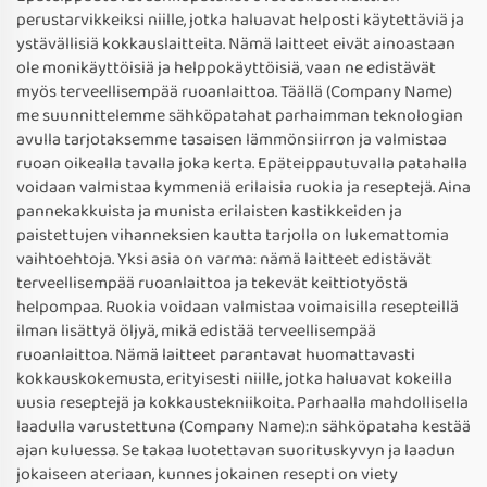
perustarvikkeiksi niille, jotka haluavat helposti käytettäviä ja
ystävällisiä kokkauslaitteita. Nämä laitteet eivät ainoastaan
ole monikäyttöisiä ja helppokäyttöisiä, vaan ne edistävät
myös terveellisempää ruoanlaittoa. Täällä (Company Name)
me suunnittelemme sähköpatahat parhaimman teknologian
avulla tarjotaksemme tasaisen lämmönsiirron ja valmistaa
ruoan oikealla tavalla joka kerta. Epäteippautuvalla patahalla
voidaan valmistaa kymmeniä erilaisia ruokia ja reseptejä. Aina
pannekakkuista ja munista erilaisten kastikkeiden ja
paistettujen vihanneksien kautta tarjolla on lukemattomia
vaihtoehtoja. Yksi asia on varma: nämä laitteet edistävät
terveellisempää ruoanlaittoa ja tekevät keittiotyöstä
helpompaa. Ruokia voidaan valmistaa voimaisilla resepteillä
ilman lisättyä öljyä, mikä edistää terveellisempää
ruoanlaittoa. Nämä laitteet parantavat huomattavasti
kokkauskokemusta, erityisesti niille, jotka haluavat kokeilla
uusia reseptejä ja kokkaustekniikoita. Parhaalla mahdollisella
laadulla varustettuna (Company Name):n sähköpataha kestää
ajan kuluessa. Se takaa luotettavan suorituskyvyn ja laadun
jokaiseen ateriaan, kunnes jokainen resepti on viety