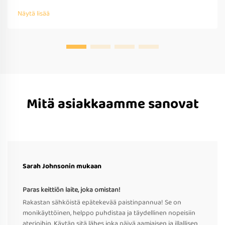
kansainvälinen yhteensopivuus. Pyydä tarjous jo tänään.
Näytä lisää
Mitä asiakkaamme sanovat
Sarah Johnsonin mukaan
Paras keittiön laite, joka omistan!
Rakastan sähköistä epätekevää paistinpannua! Se on
monikäyttöinen, helppo puhdistaa ja täydellinen nopeisiin
aterioihin. Käytän sitä lähes joka päivä aamiaisen ja illallisen