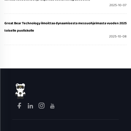
2025-10-07
Great Bear Technology ilmoittaa dynaamisesta messuohjelmasta vuoden 2025
toiselle puoliskolle
2025-10-08