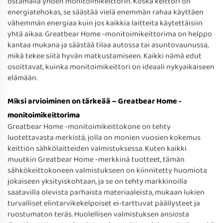
ostamalla yhden monitoimikeittorin. Koska keittori on
energiatehokas, se säästää vielä enemmän rahaa käyttäen
vähemmän energiaa kuin jos kaikkia laitteita käytettäisiin
yhtä aikaa. Greatbear Home -monitoimikeittorima on helppo
kantaa mukana ja säästää tilaa autossa tai asuntovaunussa,
mikä tekee siitä hyvän matkustamiseen. Kaikki nämä edut
osoittavat, kuinka monitoimikeittori on ideaali nykyaikaiseen
elämään.
Miksi arvioiminen on tärkeää – Greatbear Home -
monitoimikeittorima
Greatbear Home -monitoimikeittokone on tehty
luotettavasta merkistä, jolla on monien vuosien kokemus
keittiön sähkölaitteiden valmistuksessa. Kuten kaikki
muutkin Greatbear Home -merkkinä tuotteet, tämän
sähkökeittokoneen valmistukseen on kiinnitetty huomiota
jokaiseen yksityiskohtaan, ja se on tehty markkinoilla
saatavilla olevista parhaista materiaaleista, mukaan lukien
turvalliset elintarvikekelpoiset ei-tarttuvat päällysteet ja
ruostumaton teräs. Huolellisen valmistuksen ansiosta