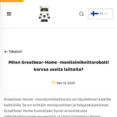
FI
Takaisin
Miten Greatbear-Home -monitoimikeittorobotti
korvaa useita laitteita?
Dec 13, 2025
Greatbear Home -monitoimikeittorasi on täydellinen kaikille
keittiöille. Se on erittäin monipuolinen ja helppokäyttöinen.
Greatbear Home tunnetaan hyvin arvostetusta
sähkökeittorasien myynnistä, ja tämä Greatbear Home -