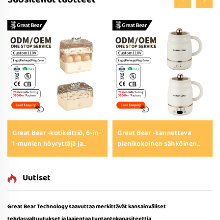
Great Bear -kotikeittiö, 6-in-
Great Bear -kannettava
1-munien höyryttäjä ja
pienikokoinen sähköinen
keittinä, monitoiminen
vesikuumenninmuki,
sähköinen munienkeittinä ja
valmistaja, OEM- ja ODM-
höyryttäjä, painikkeella
palvelut, 2025, älykäs
Uutiset
ohjattava, automaattinen
kannettava sähköinen
virran katkaisu
juomien kuumennusmuki
Great Bear Technology saavuttaa merkittävät kansainväliset
tehdasvaltuutukset ja laajentaa tuotantokapasiteettia