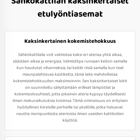
Sähkökattilan kaksinkertaiset
etulyöntiasemat
Kaksinkertainen kokemistehokkuus
Sähkökattilalla voit valmistaa kaksi eri ateriaa yhtä aikaa,
säästäen aikaa ja energiaa. Valmistitpa runsaan keiton samalla
kun haudutat vihanneksia, tai keität riisiä samalla kun teet
maunpalahtavaa kastiketta, tämä laite mahdollistaa
kokemistehokkuuden maksimoinnin. Sen kaksinkertaiset lokit
on suunniteltu säilyttämään erilliset lämpötilat ja
kokemisolosuhteet, jotta jokainen ateria kypsyy täydellisesti
ilman makuvaikutuksia toisiinsa. Tämä ominaisuus on erityisen
hyödyllinen kiireisille perheille tai yksilöille, jotka haluavat
nauttia monipuolisista aterioista ilman useiden kattiloiden
käyttöä.