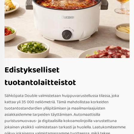
Edistykselliset
tuotantolaitteistot
Sähköpata Double valmistetaan huippuvarustellussa tilassa, joka
kattaa yli 35 000 neliömetriä. Tämä mahdollistaa korkeiden
tuotantostandardien ylläpitämisen ja maailmanlaajuisten
asiakkaidemme tarpeiden täyttämisen. Automaattisilla
puristusmuovaus- ja digitaalisilla kokoamolinjoilla varustettuna
jokainen yksikkö valmistetaan tarkasti ja huolella. Laatukomiteemme
näkyy jokaisessa valmistamassamme tuotteessa, mikä tekee