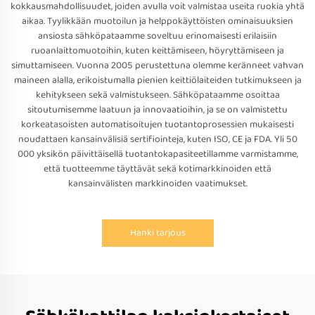
kokkausmahdollisuudet, joiden avulla voit valmistaa useita ruokia yhtä
aikaa. Tyylikkään muotoilun ja helppokäyttöisten ominaisuuksien
ansiosta sähköpataamme soveltuu erinomaisesti erilaisiin
ruoanlaittomuotoihin, kuten keittämiseen, höyryttämiseen ja
simuttamiseen. Vuonna 2005 perustettuna olemme keränneet vahvan
maineen alalla, erikoistumalla pienien keittiölaiteiden tutkimukseen ja
kehitykseen sekä valmistukseen. Sähköpataamme osoittaa
sitoutumisemme laatuun ja innovaatioihin, ja se on valmistettu
korkeatasoisten automatisoitujen tuotantoprosessien mukaisesti
noudattaen kansainvälisiä sertifiointeja, kuten ISO, CE ja FDA. Yli 50
000 yksikön päivittäisellä tuotantokapasiteetillamme varmistamme,
että tuotteemme täyttävät sekä kotimarkkinoiden että
kansainvälisten markkinoiden vaatimukset.
Hanki tarjous