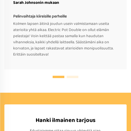
Sarah Johnsonin mukaan
Pelinvaihtaja kiireisille perheille
Kolmen lapsen äitinä joudun usein valmistamaan useita
aterioita yhtä aikaa. Electric Pot Double on ollut elämän
pelastaja! Voin keittää pastaa samalla kun haudutan
vihanneksia, kaikki yhdellä laitteella. Säästämäni aika on
korvaton, ja lapset rakastavat aterioiden monipuolisuutta.
Erittäin suositeltava!
Hanki ilmainen tarjous
Edustajamme ottaa sinuun yhteyttä pian.