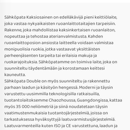
Sähköpata Kaksiosainen on edelläkävijä pieni keittiölaite,
joka vastaa nykyaikaisten ruoanlaittotaitajien tarpeisiin.
Rakenne, joka mahdollistaa kaksinkertaisen ruoanlaiton,
nopeuttaa ja tehostaa aterianvalmistusta. Kahden
ruoanlaittoposion ansiosta laitteella voidaan valmistaa
monipuolisia ruokia, jotka vastaavat yksittäisten
perheenjäsenten tarpeita tai erilaisia makuja ja
ruokarajoituksia. Sähköpatamme on toimiva laite, joka on
suunniteltu täydentämään ja korostamaan keittesi
kauneutta.
Sähköpata Double on myös suunniteltu ja rakennettu
parhaan laadun ja käsityön hengessä. Moderni ja täysin
varustettu uusimmilla teknologisilla ratkaisuilla,
tuotantolaitoksemme Chaozhoussa, Guangdongissa, kattaa
myös 35 000 neliömetriä ja siinä noudatetaan täysin
vaatimustenmukaisia tuotantojärjestelmiä, joissa on
tarkastuksessa hyväksyttyjä laatuvarmistusjärjestelmiä.
Laatuvarmenteilla kuten ISO ja CE varustettuna, laadun ja