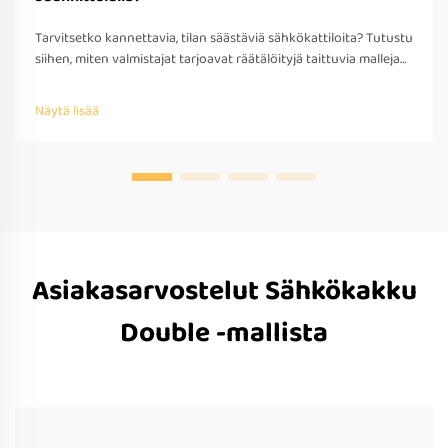
Tarvitsetko kannettavia, tilan säästäviä sähkökattiloita? Tutustu
siihen, miten valmistajat tarjoavat räätälöityjä taittuvia malleja
matkakäyttöön – OEM/ODM-tuki, nopea prototyypitys ja
kansainvälinen yhteensopivuus. Pyydä tarjous jo tänään.
Näytä lisää
Asiakasarvostelut Sähkökakku
Double -mallista