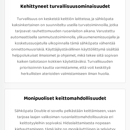
Kehittyneet turvallisuusominaisuudet
Turvallisuus on keskeistä keittiön laitteissa, ja sähköpata
kaksinkertainen on suunniteltu useilla turvatoiminnoilla, jotka
tarjoavat rauhettomuuden ruoanlaiton aikana. Varustettu
automaattisella sammutustoiminnolla, ylikuumenemissuojalla ja
kosketussuojatulla ulkopinnalla tämä sähköpata vähentää
onnettomuusriskiä. Käyttäjäystävällinen käyttöliittymä sisältää
helppolukuiset ilmaisimet ja ohjaimet, mikä tekee siitä sopivan
kaiken taitotason kokkien käytettäväksi. Turvallisuuden
priorisoinnin kautta varmistamme, että voit keskittyä
herkullisten aterioiden valmistamiseen ilman huolia.
Monipuoliset keittomahdollisuudet
Sähköpata Double ei sovellu pelkästään keittämiseen, vaan
tarjoaa laajan valikoiman ruoanlaittomahdollisuuksia eri
keittotyyleihin sopivaksi. Hidaslaittamisesta nopeaan
kiehauttamiseen, tämä laite on monikäyttöinen ja selviytyy