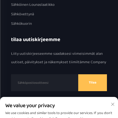
Sähköinen Lounaslaatikko
Sähkövettynä
Sähkökuorin
tilaa uutiskirjeemme
Liity uutiskirjeeseemme saadaksesi viimeisimmät alan
uutiset, päivitykset ja näkemykset tiimiltämme Company
Tilaa
We value your privacy
Tekijänoikeus © 2025 Chaozhou Great Bear Technology
We use cookies and similar tools to provide our services. If you don't
Co., Ltd.
Tietosuojakäytäntö