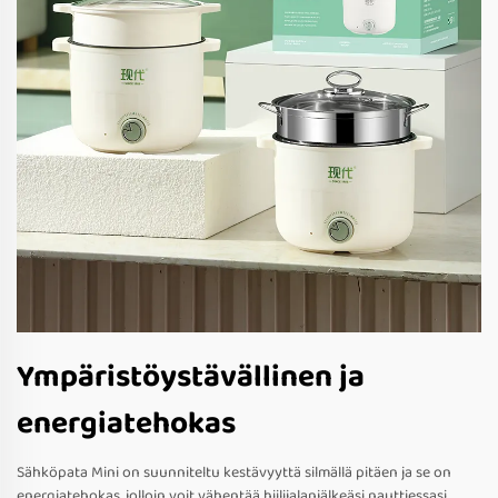
Ympäristöystävällinen ja
energiatehokas
Sähköpata Mini on suunniteltu kestävyyttä silmällä pitäen ja se on
energiatehokas, jolloin voit vähentää hiilijalanjälkeäsi nauttiessasi