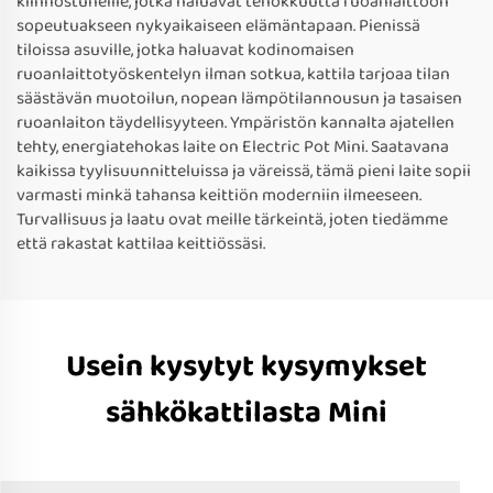
kiinnostuneille, jotka haluavat tehokkuutta ruoanlaittoon
sopeutuakseen nykyaikaiseen elämäntapaan. Pienissä
tiloissa asuville, jotka haluavat kodinomaisen
ruoanlaittotyöskentelyn ilman sotkua, kattila tarjoaa tilan
säästävän muotoilun, nopean lämpötilannousun ja tasaisen
ruoanlaiton täydellisyyteen. Ympäristön kannalta ajatellen
tehty, energiatehokas laite on Electric Pot Mini. Saatavana
kaikissa tyylisuunnitteluissa ja väreissä, tämä pieni laite sopii
varmasti minkä tahansa keittiön moderniin ilmeeseen.
Turvallisuus ja laatu ovat meille tärkeintä, joten tiedämme
että rakastat kattilaa keittiössäsi.
Usein kysytyt kysymykset
sähkökattilasta Mini