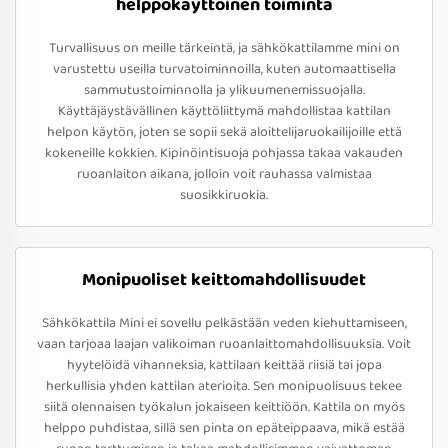
helppokäyttöinen toiminta
Turvallisuus on meille tärkeintä, ja sähkökattilamme mini on
varustettu useilla turvatoiminnoilla, kuten automaattisella
sammutustoiminnolla ja ylikuumenemissuojalla.
Käyttäjäystävällinen käyttöliittymä mahdollistaa kattilan
helpon käytön, joten se sopii sekä aloittelijaruokailijoille että
kokeneille kokkien. Kipinöintisuoja pohjassa takaa vakauden
ruoanlaiton aikana, jolloin voit rauhassa valmistaa
suosikkiruokia.
Monipuoliset keittomahdollisuudet
Sähkökattila Mini ei sovellu pelkästään veden kiehuttamiseen,
vaan tarjoaa laajan valikoiman ruoanlaittomahdollisuuksia. Voit
hyytelöidä vihanneksia, kattilaan keittää riisiä tai jopa
herkullisia yhden kattilan aterioita. Sen monipuolisuus tekee
siitä olennaisen työkalun jokaiseen keittiöön. Kattila on myös
helppo puhdistaa, sillä sen pinta on epäteippaava, mikä estää