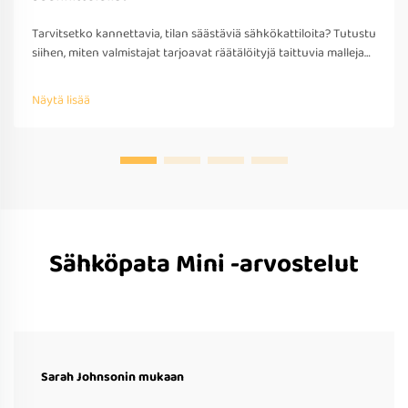
Tarvitsetko kannettavia, tilan säästäviä sähkökattiloita? Tutustu
siihen, miten valmistajat tarjoavat räätälöityjä taittuvia malleja
matkakäyttöön – OEM/ODM-tuki, nopea prototyypitys ja
kansainvälinen yhteensopivuus. Pyydä tarjous jo tänään.
Näytä lisää
Sähköpata Mini -arvostelut
Sarah Johnsonin mukaan