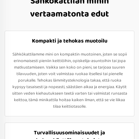
Sähkökattilan minin
vertaamatonta edut
Kompakti ja tehokas muotoilu
Sähkökattilamme mini on kompaktin muotoinen, joten se sopii
erinomaisesti pieniin keittiöihin, opiskelija-asuntoihin tai jopa
matkustamiseen. Vaikka sen koko on pieni, se tarjoaa suuren
tilavuuden, joten voit valmistaa ruokaa itsellesi tai pienelle
porukalle. Tehokas lämmitysteknologia takaa, että ruoka
kypsyy tasaisesti ja nopeasti, säästäen aikaa ja energiaa. Käytit
sitten veden kiehautukseen teetä varten tai valmistat runsasta
keittoa, tämä minikattila hoitaa kaiken ilman, että se vie liikaa
tilaa keittiotasolle.
Turvallisuusominaisuudet ja