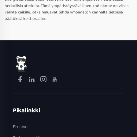
herkullisia aterioita. Tämä ympäristöystävällinen kodinkone on viisas
valinta kaikille, jotka haluavat tehdä ympäristön kannalta tietoisia
päätöksiä keittiössään.
Pikalinkki
Etusivu