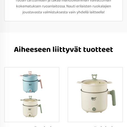
ruoan tarttumisen ja takaa mahdollisimman vaivattoman
kokematuksen ruoanlaitossa. Nauti erilaisten ruokalajien
joustavasta valmistuksesta vain yhdellä laitteella!
Aiheeseen liittyvät tuotteet