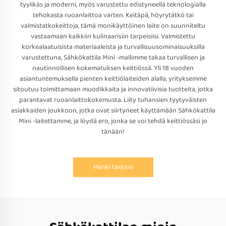
tyylikäs ja moderni, myös varustettu edistyneellä teknologialla
tehokasta ruoanlaittoa varten. Keitäpä, höyrytätkö tai
valmistatkokeittoja, tämä monikäyttöinen laite on suunniteltu
vastaamaan kaikkiin kulinaarisiin tarpeisiisi. Valmistettu
korkealaatuisista materiaaleista ja turvallisuusominaisuuksilla
varustettuna, Sähkökattila Mini -mallimme takaa turvallisen ja
nautinnollisen kokematuksen keittiössä. Yli 18 vuoden
asiantuntemuksella pienten keittiölaiteiden alalla, yrityksemme
sitoutuu toimittamaan muodikkaita ja innovatiivisia tuotteita, jotka
parantavat ruoanlaittokokemusta. Liity tuhansien tyytyväisten
asiakkaiden joukkoon, jotka ovat siirtyneet käyttämään Sähkökattila
Mini -laitettamme, ja löydä ero, jonka se voi tehdä keittiössäsi jo
tänään!
Hanki tarjous