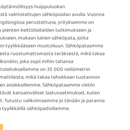
 käytännöllisyys huippuluokan
tä valmistettujen sähköpoidan avulla. Vuonna
gdongissa perustettuna, yrityksemme on
n pienten keittiölaiteiden tutkimukseen ja
ukseen, mukaan lukien sähköpata, jotka
den tyylikkääseen muotoiluun. Sähköpataamme
sesta ruostumattomasta teräksestä, mikä takaa
konäön, joka sopii mihin tahansa
ntolaitoksellamme on 35 000 neliömetrin
ammattilaista, mikä takaa tehokkaan tuotannon
sen asiakkaillemme. Sähköpataamme vietiin
tävät kansainväliset laatuvaatimukset, kuten
et. Tutustu valikoimaamme jo tänään ja paranna
a tyylikkäillä sähköpadoillamme.