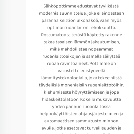
Sähköpottimme edustavat tyylikästä,
modernia suunnittelua, joka ei ainoastaan
paranna keittion ulkonäköä, vaan myös
optimoi ruoanlaiton tehokkuutta.
Rostumatonta terästä käytetty rakenne
takaa tasaisen lämmön jakautumisen,
mikä mahdollistaa nopeammat
ruoanlaittoaikojen ja samalla säilyttää
ruoan ravintoaineet. Pottimme on
varustettu edistyneellä
lämmitysteknologialla, joka tekee niistä
täydellisiä monenlaisiin ruoanlaittotöihin,
kiehumisesta höyryttämiseen ja jopa
hidaskeittolatoon. Kokeile mukavuutta
yhden pannun ruoanlaitossa
helppokäyttöisten ohjausjärjestelmien ja
automaattisen sammutustoiminnon
avulla, jotka asettavat turvallisuuden ja