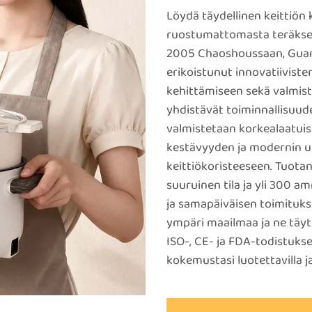
Löydä täydellinen keittiön
ruostumattomasta teräkses
2005 Chaoshoussaan, Guan
erikoistunut innovatiiviste
kehittämiseen sekä valmist
yhdistävät toiminnallisuu
valmistetaan korkealaatui
kestävyyden ja modernin ul
keittiökoristeeseen. Tuota
suuruinen tila ja yli 300 
ja samapäiväisen toimituk
ympäri maailmaa ja ne täyt
ISO-, CE- ja FDA-todistuks
kokemustasi luotettavilla j