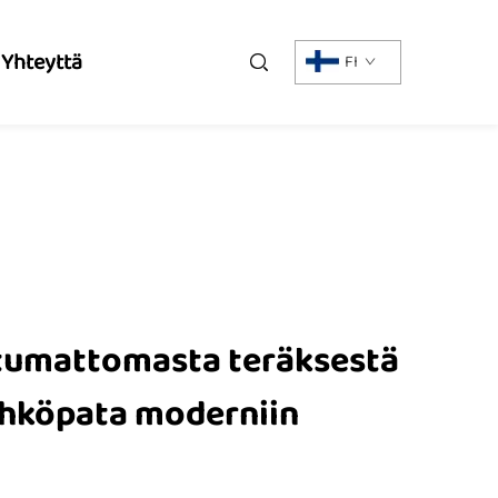
 Yhteyttä
FI
tumattomasta teräksestä
ähköpata moderniin