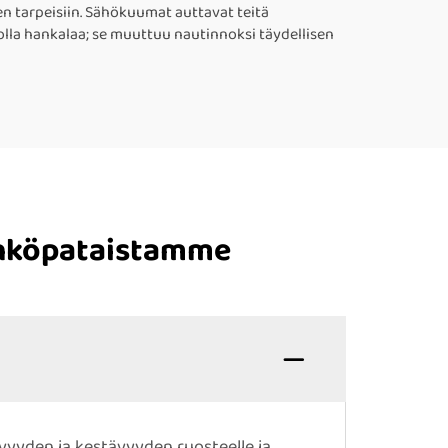
en tarpeisiin. Sähökuumat auttavat teitä
 olla hankalaa; se muuttuu nautinnoksi täydellisen
ähköpataistamme
yyden ja kestävyyden ruosteelle ja