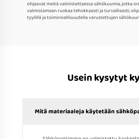
ohjaavat meitä valmistettaessa sähökuumia, jotka on 
valmistamaan ruokaa tehokkaasti ja turvallisesti, oli
tyylillä ja toiminnallisuudella varustettujen sähöku
Usein kysytyt 
Mitä materiaaleja käytetään sähkö
Sähköpottimme on valmistettu korkealaa