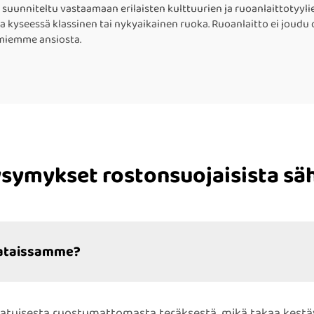
suunniteltu vastaamaan erilaisten kulttuurien ja ruoanlaittotyyli
pa kyseessä klassinen tai nykyaikainen ruoka. Ruoanlaitto ei joudu
umiemme ansiosta.
kysymykset rostonsuojaisista s
pataissamme?
tuisesta ruostumattomasta teräksestä, mikä takaa kestäv