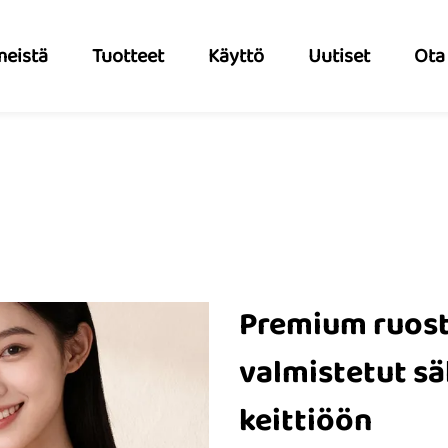
meistä
Tuotteet
Käyttö
Uutiset
Ota
Premium ruos
valmistetut s
keittiöön