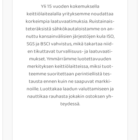
Yli 15 vuoden kokemuksella
keittiölaitealalla yrityksemme noudattaa
korkeimpia laatuvaatimuksia. Ruis­tai­nais­
te­teräk­sis­tä säh­kö­kau­ta­lois­tam­me on an­
nut­tu kans­ain­väl­i­sien jär­jes­tö­jen k­u­l­a ISO,
SGS ja BSCI vah­vis­tus, mikä ta­kar­taa niid­
en ti­kut­tav­at tur­val­lis­uus- ja laa­tu­vaat­i­
muk­set. Ymmärräm­me luotet­ta­vuu­den
mer­ki­tyk­sen keit­tiö­lait­teis­sa, mik­si tuot­
tee­mme suor­i­tet­taan pe­rin­ti­e­l­lis­tä tes­
taus­ta en­nen kuin ne saa­puvat mark­ki­
noil­le. Luot­takaa laa­dun va­lut­tamiseen ja
nauttikaa rau­hasta jo­ka­kin ostok­sen yh­
tey­des­sä.