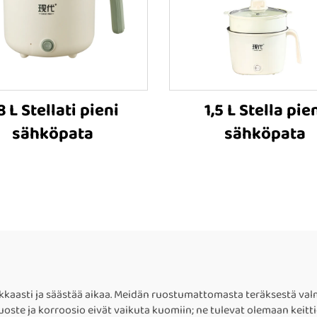
8 L Stellati pieni
1,5 L Stella pie
sähköpata
sähköpata
kaasti ja säästää aikaa. Meidän ruostumattomasta teräksestä valm
ste ja korroosio eivät vaikuta kuomiin; ne tulevat olemaan keittiö