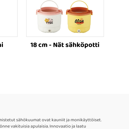
ni
18 cm - Nät sähköpotti
istetut sähökuumat ovat kauniit ja monikäyttöiset.
nne vakituisia apulaisia. Innovaatio ja laatu