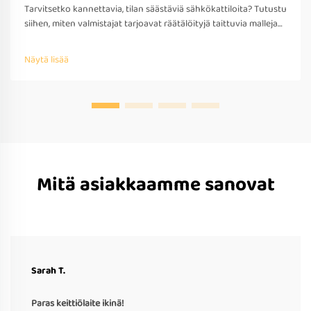
Tarvitsetko kannettavia, tilan säästäviä sähkökattiloita? Tutustu
siihen, miten valmistajat tarjoavat räätälöityjä taittuvia malleja
matkakäyttöön – OEM/ODM-tuki, nopea prototyypitys ja
kansainvälinen yhteensopivuus. Pyydä tarjous jo tänään.
Näytä lisää
Mitä asiakkaamme sanovat
Sarah T.
Paras keittiölaite ikinä!