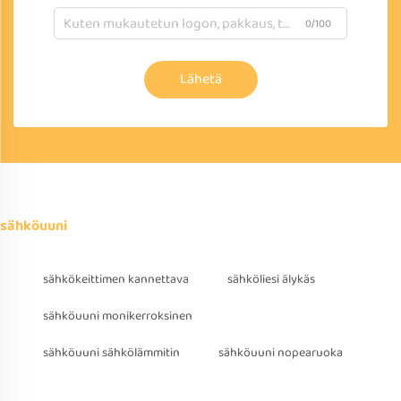
0/100
Lähetä
sähköuuni
sähkökeittimen kannettava
sähköliesi älykäs
sähköuuni monikerroksinen
sähköuuni sähkölämmitin
sähköuuni nopearuoka