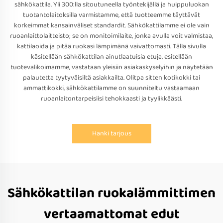
sähkökattila. Yli 300:lla sitoutuneella työntekijällä ja huippuluokan
tuotantolaitoksilla varmistamme, että tuotteemme täyttävät
korkeimmat kansainväliset standardit. Sähkökattilamme ei ole vain
ruoanlaittolaitteisto; se on monitoimilaite, jonka avulla voit valmistaa,
kattilaoida ja pitää ruokasi lämpimänä vaivattomasti. Tällä sivulla
käsitellään sähkökattilan ainutlaatuisia etuja, esitellään
tuotevalikoimamme, vastataan yleisiin asiakaskyselyihin ja näytetään
palautetta tyytyväisiltä asiakkailta. Olitpa sitten kotikokki tai
ammattikokki, sähkökattilamme on suunniteltu vastaamaan
ruoanlaitontarpeisiisi tehokkaasti ja tyylikkäästi.
Hanki tarjous
Sähkökattilan ruokalämmittimen
vertaamattomat edut