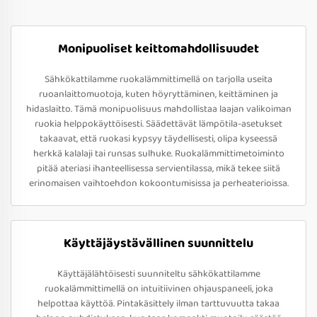
Monipuoliset keittomahdollisuudet
Sähkökattilamme ruokalämmittimellä on tarjolla useita
ruoanlaittomuotoja, kuten höyryttäminen, keittäminen ja
hidaslaitto. Tämä monipuolisuus mahdollistaa laajan valikoiman
ruokia helppokäyttöisesti. Säädettävät lämpötila-asetukset
takaavat, että ruokasi kypsyy täydellisesti, olipa kyseessä
herkkä kalalaji tai runsas sulhuke. Ruokalämmittimetoiminto
pitää ateriasi ihanteellisessa servientilassa, mikä tekee siitä
erinomaisen vaihtoehdon kokoontumisissa ja perheaterioissa.
Käyttäjäystävällinen suunnittelu
Käyttäjälähtöisesti suunniteltu sähkökattilamme
ruokalämmittimellä on intuitiivinen ohjauspaneeli, joka
helpottaa käyttöä. Pintakäsittely ilman tarttuvuutta takaa