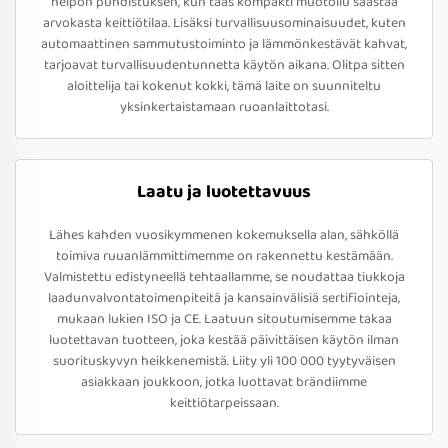
helpon puhdistuksen, kun taas kompakti muotoilu säästää
arvokasta keittiötilaa. Lisäksi turvallisuusominaisuudet, kuten
automaattinen sammutustoiminto ja lämmönkestävät kahvat,
tarjoavat turvallisuudentunnetta käytön aikana. Olitpa sitten
aloittelija tai kokenut kokki, tämä laite on suunniteltu
yksinkertaistamaan ruoanlaittotasi.
Laatu ja luotettavuus
Lähes kahden vuosikymmenen kokemuksella alan, sähköllä
toimiva ruuanlämmittimemme on rakennettu kestämään.
Valmistettu edistyneellä tehtaallamme, se noudattaa tiukkoja
laadunvalvontatoimenpiteitä ja kansainvälisiä sertifiointeja,
mukaan lukien ISO ja CE. Laatuun sitoutumisemme takaa
luotettavan tuotteen, joka kestää päivittäisen käytön ilman
suorituskyvyn heikkenemistä. Liity yli 100 000 tyytyväisen
asiakkaan joukkoon, jotka luottavat brändiimme
keittiötarpeissaan.