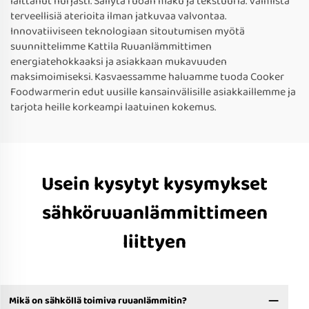
laittanut hurjasti. Säilytä ruoan maku ja tekstuuria. Valmista
terveellisiä aterioita ilman jatkuvaa valvontaa.
Innovatiiviseen teknologiaan sitoutumisen myötä
suunnittelimme Kattila Ruuanlämmittimen
energiatehokkaaksi ja asiakkaan mukavuuden
maksimoimiseksi. Kasvaessamme haluamme tuoda Cooker
Foodwarmerin edut uusille kansainvälisille asiakkaillemme ja
tarjota heille korkeampi laatuinen kokemus.
Usein kysytyt kysymykset
sähköruuanlämmittimeen
liittyen
Mikä on sähköllä toimiva ruuanlämmitin?