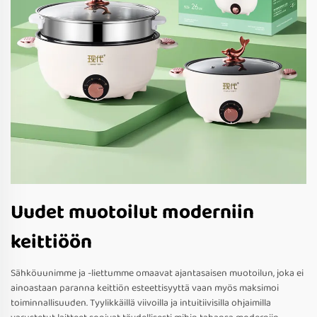
Uudet muotoilut moderniin
keittiöön
Sähköuunimme ja -liettumme omaavat ajantasaisen muotoilun, joka ei
ainoastaan paranna keittiön esteettisyyttä vaan myös maksimoi
toiminnallisuuden. Tyylikkäillä viivoilla ja intuitiivisilla ohjaimilla