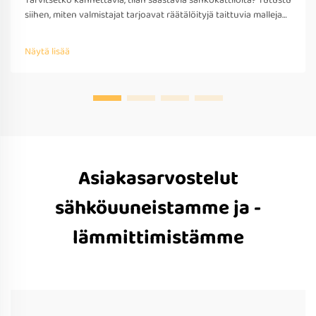
Tarvitsetko kannettavia, tilan säästäviä sähkökattiloita? Tutustu
siihen, miten valmistajat tarjoavat räätälöityjä taittuvia malleja
matkakäyttöön – OEM/ODM-tuki, nopea prototyypitys ja
kansainvälinen yhteensopivuus. Pyydä tarjous jo tänään.
Näytä lisää
Asiakasarvostelut
sähköuuneistamme ja -
lämmittimistämme