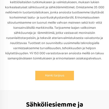
keittiölaiteiden tutkimukseen ja valmistukseen, mukaan lukien
korkealaatuiset sähköuunit ja sähkölämmittimet. Omistamme 35 000
neliömetrin tuotantolaitoksen, jonka ansiosta tuotteemme täyttävät
korkeimmat laatu- ja suorituskykystandardit. Erinomaisuuteen
sitoutumisemme on tuonut meille vahvan maineen sekä koti- että
kansainvälisillä markkinoilla. Tarjoamme laajan valikoiman
sähköuuneja ja -lämmittimiä, jotka vastaavat moninaisiin
ruoanlaittotarpeisiin, ja tekevät aterianvalmistuksesta vaivatonta ja
nautittavaa. Tuotteet on suunniteltu uusimmalla teknologialla
varmistaaksemme turvallisuuden, tehokkuuden ja helpon
käytettävyyden. Yli 150 000 varastotavaran ansiosta meillä on takuu
samanpäiväiseen toimitukseen ja erinomaiseen asiakaspalveluun.
Hanki tarjous
Sähköliesiemme ja