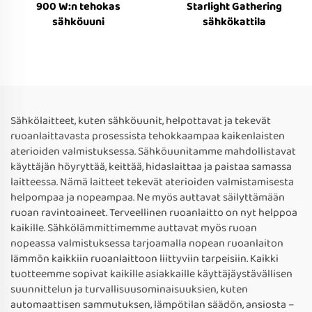
900 W:n tehokas
Starlight Gathering
sähköuuni
sähkökattila
Sähkölaitteet, kuten sähköuunit, helpottavat ja tekevät
ruoanlaittavasta prosessista tehokkaampaa kaikenlaisten
aterioiden valmistuksessa. Sähköuunitamme mahdollistavat
käyttäjän höyryttää, keittää, hidaslaittaa ja paistaa samassa
laitteessa. Nämä laitteet tekevät aterioiden valmistamisesta
helpompaa ja nopeampaa. Ne myös auttavat säilyttämään
ruoan ravintoaineet. Terveellinen ruoanlaitto on nyt helppoa
kaikille. Sähkölämmittimemme auttavat myös ruoan
nopeassa valmistuksessa tarjoamalla nopean ruoanlaiton
lämmön kaikkiin ruoanlaittoon liittyviin tarpeisiin. Kaikki
tuotteemme sopivat kaikille asiakkaille käyttäjäystävällisen
suunnittelun ja turvallisuusominaisuuksien, kuten
automaattisen sammutuksen, lämpötilan säädön, ansiosta –