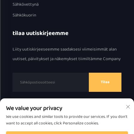
Sähkövettynä
Sähkökuorin
tilaa uutiskirjeemme
Liity uutiskirjeeseemme saadaksesi viimeisimmät alan
uutiset, päivitykset ja näkemykset tiimiltämme Company
Tilaa
We value your privacy
Tekijänoikeus © 2025 Chaozhou Great Bear Technology
We use cookies and similar tools to provide our services. If you don't
Co., Ltd.
Tietosuojakäytäntö
want to accept all cookies, click Personalize cookies.
Siirry ylös