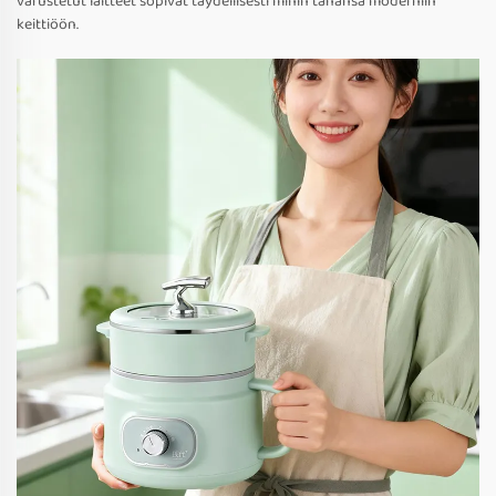
varustetut laitteet sopivat täydellisesti mihin tahansa moderniin
keittiöön.