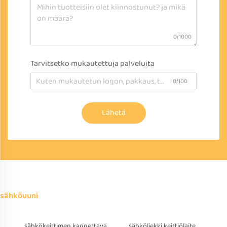
0/1000
Tarvitsetko mukautettuja palveluita
0/100
Lähetä
sähköuuni
sähkökeittimen kannettava
sähköliekki keittiölaite