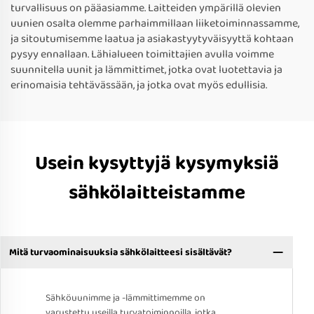
turvallisuus on pääasiamme. Laitteiden ympärillä olevien
uunien osalta olemme parhaimmillaan liiketoiminnassamme,
ja sitoutumisemme laatua ja asiakastyytyväisyyttä kohtaan
pysyy ennallaan. Lähialueen toimittajien avulla voimme
suunnitella uunit ja lämmittimet, jotka ovat luotettavia ja
erinomaisia tehtävässään, ja jotka ovat myös edullisia.
Usein kysyttyjä kysymyksiä
sähkölaitteistamme
Mitä turvaominaisuuksia sähkölaitteesi sisältävät?
Sähköuunimme ja -lämmittimemme on
varustettu useilla turvatoiminnoilla, jotka