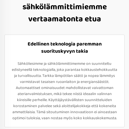
sähkölämmittimiemme
vertaamatonta etua
Edellinen teknologia paremman
suorituskyvyn takia
Sähköliesimme ja sähkölämmittimemme on suunniteltu
edistyneellä teknologialla, joka parantaa kokkaustehokkuutta
ja turvallisuutta. Tarkka lämpötilan säätö ja nopea lämmitys
varmistavat tasaisen ruoanlaiton ja energiansäästöt.
Automaattiset ominaisuudet mahdollistavat vaivattoman
aterianvalmistuksen, mikä tekee niistä ideaalin valinnan
kiireisille perheille. Käyttäjäystävällisten suunnitteluiden
korostaminen palvelee sekä aloittelijakokkeja että kokeneita
ammattilaisia. Tämä sitoutuminen innovaatioon ei ainoastaan
optimoi tuloksia, vaan nostaa myös koko kokkauskokemusta.