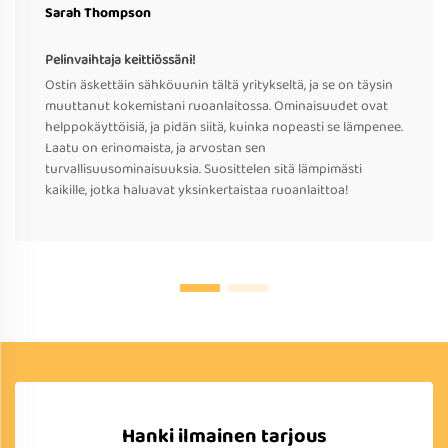
Sarah Thompson
Pelinvaihtaja keittiössäni!
Ostin äskettäin sähköuunin tältä yritykseltä, ja se on täysin
muuttanut kokemistani ruoanlaitossa. Ominaisuudet ovat
helppokäyttöisiä, ja pidän siitä, kuinka nopeasti se lämpenee.
Laatu on erinomaista, ja arvostan sen
turvallisuusominaisuuksia. Suosittelen sitä lämpimästi
kaikille, jotka haluavat yksinkertaistaa ruoanlaittoa!
Hanki ilmainen tarjous