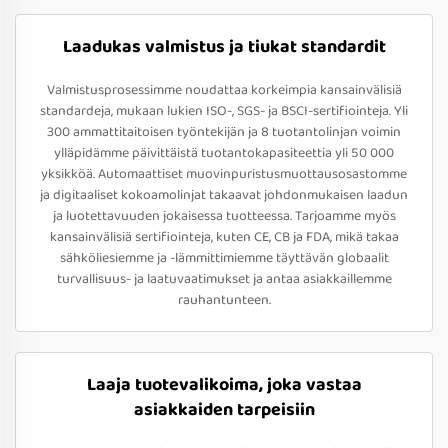
Laadukas valmistus ja tiukat standardit
Valmistusprosessimme noudattaa korkeimpia kansainvälisiä
standardeja, mukaan lukien ISO-, SGS- ja BSCI-sertifiointeja. Yli
300 ammattitaitoisen työntekijän ja 8 tuotantolinjan voimin
ylläpidämme päivittäistä tuotantokapasiteettia yli 50 000
yksikköä. Automaattiset muovinpuristusmuottausosastomme
ja digitaaliset kokoamolinjat takaavat johdonmukaisen laadun
ja luotettavuuden jokaisessa tuotteessa. Tarjoamme myös
kansainvälisiä sertifiointeja, kuten CE, CB ja FDA, mikä takaa
sähköliesiemme ja -lämmittimiemme täyttävän globaalit
turvallisuus- ja laatuvaatimukset ja antaa asiakkaillemme
rauhantunteen.
Laaja tuotevalikoima, joka vastaa
asiakkaiden tarpeisiin