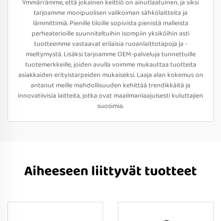
Ymmärrämme, että jokainen keittiö on ainutlaatuinen, ja siksi
tarjoamme monipuolisen valikoiman sähkölaitteita ja
lämmittimiä. Pienille tiloille sopivista pienistä malleista
perheaterioille suunniteltuihin isompiin yksiköihin asti
tuotteemme vastaavat erilaisia ruoanlaittotapoja ja -
mieltymystä. Lisäksi tarjoamme OEM-palveluja tunnettuille
tuotemerkkeille, joiden avulla voimme mukauttaa tuotteita
asiakkaiden erityistarpeiden mukaiseksi. Laaja alan kokemus on
antanut meille mahdollisuuden kehittää trendikkäitä ja
innovatiivisia laitteita, jotka ovat maailmanlaajuisesti kuluttajien
suosimia.
Aiheeseen liittyvät tuotteet