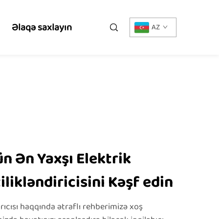
Əlaqə saxlayın
AZ
n Ən Yaxşı Elektrik
ilikləndiricisini Kəşf edin
rıcısı haqqında ətraflı rehberimizə xoş