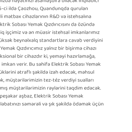
izdə həyatınızı asanlaşdıra biləcək inqilabıcı
05-ci ildə Çaozhou, Quandunqda qurulan
li mətbəx cihazlarının R&D və istehsalına
lektrik Sobası Yemək Qızdırıcısını da özündə
diq işçimiz və ən müasir istehsal imkanlarımız
yüksək beynəlxalq standartlara cavab verdiyini
Yemək Qızdırıcımız yalnız bir bişirmə cihazı
sional bir cihazdır ki, yeməyi hazırlamağa,
 imkan verir. Bu səhifə Elektrik Sobası Yemək
üklərini ətraflı şəkildə izah edəcək, məhsul
, müştərilərimizin tez-téz verdiyi sualları
mış müştərilərimizin rəylərini təqdim edəcək.
 peşəkar aşbaz, Elektrik Sobası Yemək
ələbatınızı səmərəli və şık şəkildə ödəmək üçün