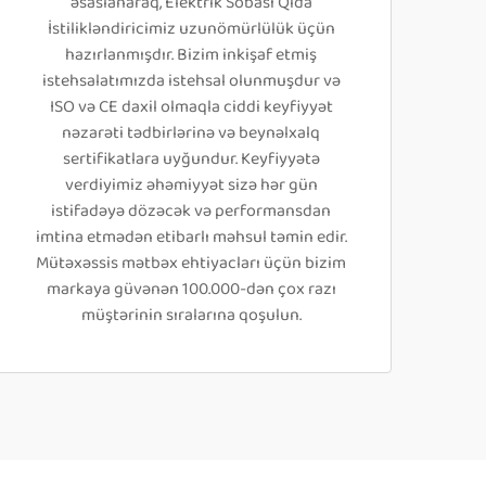
əsaslanaraq, Elektrik Sobası Qida
İstilikləndiricimiz uzunömürlülük üçün
hazırlanmışdır. Bizim inkişaf etmiş
istehsalatımızda istehsal olunmuşdur və
ISO və CE daxil olmaqla ciddi keyfiyyət
nəzarəti tədbirlərinə və beynəlxalq
sertifikatlara uyğundur. Keyfiyyətə
verdiyimiz əhəmiyyət sizə hər gün
istifadəyə dözəcək və performansdan
imtina etmədən etibarlı məhsul təmin edir.
Mütəxəssis mətbəx ehtiyacları üçün bizim
markaya güvənən 100.000-dən çox razı
müştərinin sıralarına qoşulun.