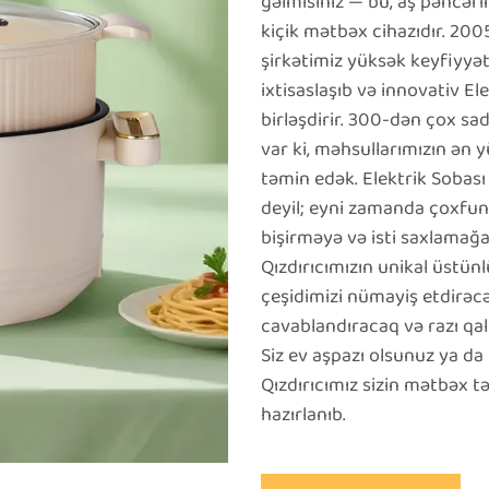
gəlmisiniz — bu, aş pəncərin
kiçik mətbəx cihazıdır. 20
şirkətimiz yüksək keyfiyyət
ixtisaslaşıb və innovativ E
birləşdirir. 300-dən çox sa
var ki, məhsullarımızın ən 
təmin edək. Elektrik Sobası 
deyil; eyni zamanda çoxfunk
bişirməyə və isti saxlamağa
Qızdırıcımızın unikal üstünl
çeşidimizi nümayiş etdirəcək
cavablandıracaq və razı qal
Siz ev aşpazı olsunuz ya da
Qızdırıcımız sizin mətbəx t
hazırlanıb.