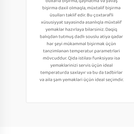
buxarla bişirmə, qaynatma və yavaş
bişirmə daxil olmaqla, müxtəlif bişirmə
üsulları təklif edir. Bu çoxtərəfli
xüsusiyyət sayəsində asanlıqla müxtəlif
yeməklər hazırlaya bilərsiniz. Dəqiq
balıqdan tutmuş dadlı souslu ətiyə qədər
hər şeyi mükəmməl bişirmək üçün
tənzimlənən temperatur parametrləri
mövcuddur. Qida istilası funksiyası isə
yeməklərinizi servis üçün ideal
temperaturda saxlayır və bu da tədbirlər
və ailə şam yeməkləri üçün ideal seçimdir.