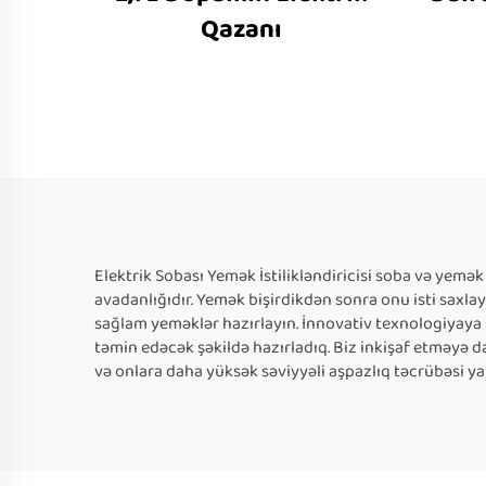
Qazanı
Elektrik Sobası Yemək İstilikləndiricisi soba və yemək
avadanlığıdır. Yemək bişirdikdən sonra onu isti saxl
sağlam yeməklər hazırlayın. İnnovativ texnologiyaya 
təmin edəcək şəkildə hazırladıq. Biz inkişaf etməyə 
və onlara daha yüksək səviyyəli aşpazlıq təcrübəsi y