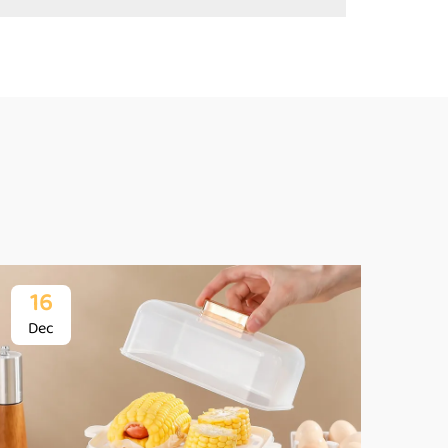
16
1
Dec
De