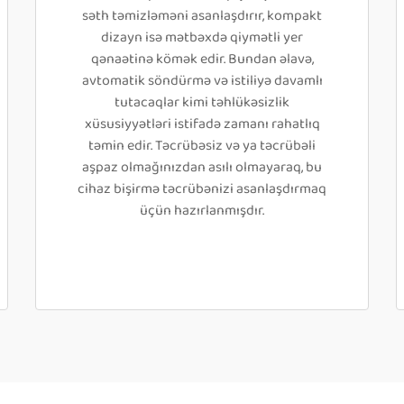
səth təmizləməni asanlaşdırır, kompakt
dizayn isə mətbəxdə qiymətli yer
qənaətinə kömək edir. Bundan əlavə,
avtomatik söndürmə və istiliyə davamlı
tutacaqlar kimi təhlükəsizlik
xüsusiyyətləri istifadə zamanı rahatlıq
təmin edir. Təcrübəsiz və ya təcrübəli
aşpaz olmağınızdan asılı olmayaraq, bu
cihaz bişirmə təcrübənizi asanlaşdırmaq
üçün hazırlanmışdır.