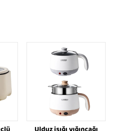
üclü
Ulduz işığı yığıncağı