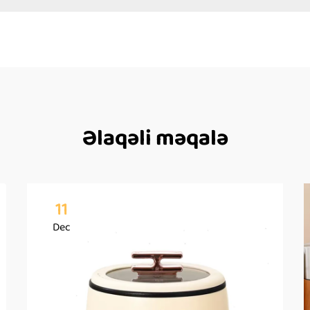
Əlaqəli məqalə
11
Dec