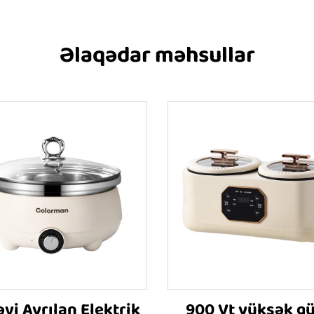
Əlaqədar məhsullar
əvi Ayrılan Elektrik
900 Vt yüksək g