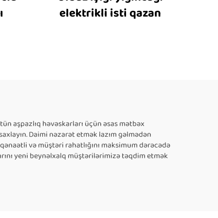
ı
elektrikli isti qazan
 Bütün aşpazlıq həvəskarları üçün əsas mətbəx
u saxlayın. Daimi nəzarət etmək lazım gəlmədən
yə qənaətli və müştəri rahatlığını maksimum dərəcədə
larını yeni beynəlxalq müştərilərimizə təqdim etmək