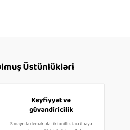
ulmuş Üstünlükləri
Keyfiyyət və
güvəndiricilik
Sənayedə demək olar iki onillik təcrübəyə