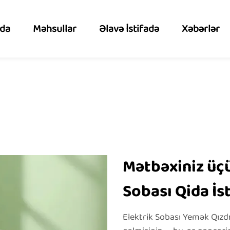
zda
Məhsullar
Əlavə İstifadə
Xəbərlər
Mətbəxiniz üçü
Sobası Qida İst
Elektrik Sobası Yemək Qızdı