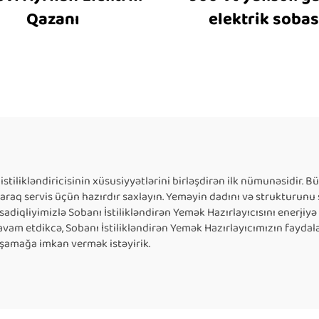
Qazanı
elektrik sobas
 istilikləndiricisinin xüsusiyyətlərini birləşdirən ilk nümunəsidir.
ayaraq servis üçün hazırdır saxlayın. Yeməyin dadını və strukturun
sadiqliyimizlə Sobanı İstilikləndirən Yemək Hazırlayıcısını enerji
davam etdikcə, Sobanı İstilikləndirən Yemək Hazırlayıcımızın fayda
aşamağa imkan vermək istəyirik.