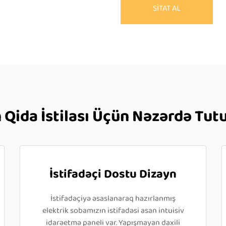
SİTAT AL
n Qida İstilası Üçün Nəzərdə Tut
İstifadəçi Dostu Dizayn
İstifadəçiyə əsaslanaraq hazırlanmış
elektrik sobamızın istifadəsi asan intuisiv
idarəetmə paneli var. Yapışmayan daxili