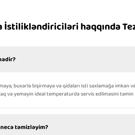
 İstilikləndiriciləri haqqında Te
 nədir?
işirməyə, buxarla bişirməyə və qidaları isti saxlamağa imkan
maq və yeməyin ideal temperaturda servis edilməsini təmin
mi necə təmizləyim?