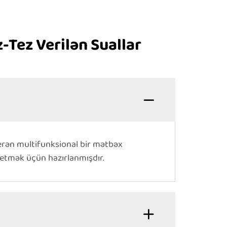
z-Tez Verilən Suallar
 verən multifunksional bir mətbəx
 etmək üçün hazırlanmışdır.