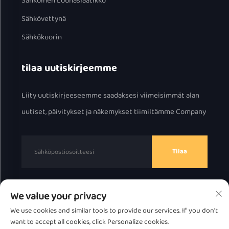
Sähköinen Lounaslaatikko
Sähkövettynä
Sähkökuorin
tilaa uutiskirjeemme
Liity uutiskirjeeseemme saadaksesi viimeisimmät alan
uutiset, päivitykset ja näkemykset tiimiltämme Company
Tilaa
We value your privacy
Tekijänoikeus © 2025 Chaozhou Great Bear Technology
We use cookies and similar tools to provide our services. If you don't
Co., Ltd.
Tietosuojakäytäntö
want to accept all cookies, click Personalize cookies.