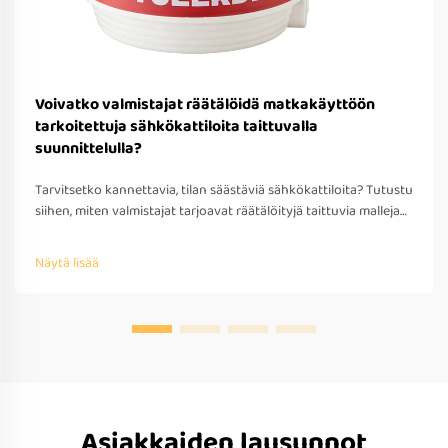
Voivatko valmistajat räätälöidä matkakäyttöön
tarkoitettuja sähkökattiloita taittuvalla
suunnittelulla?
Tarvitsetko kannettavia, tilan säästäviä sähkökattiloita? Tutustu
siihen, miten valmistajat tarjoavat räätälöityjä taittuvia malleja
matkakäyttöön – OEM/ODM-tuki, nopea prototyypitys ja
kansainvälinen yhteensopivuus. Pyydä tarjous jo tänään.
Näytä lisää
Asiakkaiden lausunnot