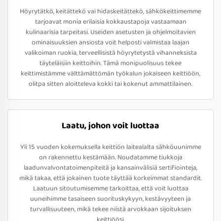
Höyrytätkö, keitättekö vai hidaskeitättekö, sähkökeittimemme
tarjoavat monia erilaisia kokkaustapoja vastaamaan
kulinaarisia tarpeitasi. Useiden asetusten ja ohjelmoitavien
ominaisuuksien ansiosta voit helposti valmistaa laajan
valikoiman ruokia, terveellisistä höyrytetystä vihanneksista
täyteläisiin keittoihin. Tämä monipuolisuus tekee
keittimistämme välttämättömän työkalun jokaiseen keittiöön,
olitpa sitten aloitteleva kokki tai kokenut ammattilainen.
Laatu, johon voit luottaa
Yli 15 vuoden kokemuksella keittiön laitealalta sähköuunimme
on rakennettu kestämään. Noudatamme tiukkoja
laadunvalvontatoimenpiteitä ja kansainvälisiä sertifiointeja,
mikä takaa, että jokainen tuote täyttää korkeimmat standardit.
Laatuun sitoutumisemme tarkoittaa, että voit luottaa
uuneihimme tasaiseen suorituskykyyn, kestävyyteen ja
turvallisuuteen, mikä tekee niistä arvokkaan sijoituksen
keittiöösi.