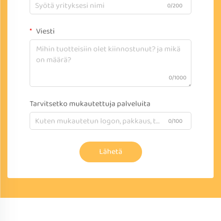
0/200
Viesti
0/1000
Tarvitsetko mukautettuja palveluita
0/100
Lähetä