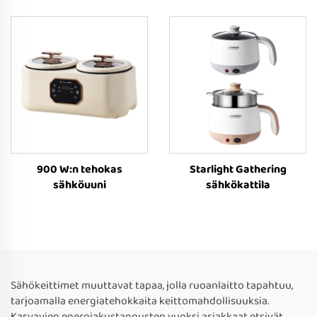
900 W:n tehokas
Starlight Gathering
sähköuuni
sähkökattila
Sähökeittimet muuttavat tapaa, jolla ruoanlaitto tapahtuu,
tarjoamalla energiatehokkaita keittomahdollisuuksia.
Kasvavien energiakustannusten vuoksi asiakkaat etsivät