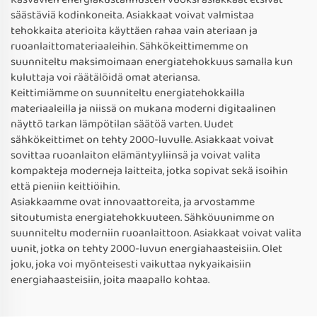
säästäviä kodinkoneita. Asiakkaat voivat valmistaa
tehokkaita aterioita käyttäen rahaa vain ateriaan ja
ruoanlaittomateriaaleihin. Sähkökeittimemme on
suunniteltu maksimoimaan energiatehokkuus samalla kun
kuluttaja voi räätälöidä omat ateriansa.
Keittimiämme on suunniteltu energiatehokkailla
materiaaleilla ja niissä on mukana moderni digitaalinen
näyttö tarkan lämpötilan säätöä varten. Uudet
sähkökeittimet on tehty 2000-luvulle. Asiakkaat voivat
sovittaa ruoanlaiton elämäntyyliinsä ja voivat valita
kompakteja moderneja laitteita, jotka sopivat sekä isoihin
että pieniin keittiöihin.
Asiakkaamme ovat innovaattoreita, ja arvostamme
sitoutumista energiatehokkuuteen. Sähköuunimme on
suunniteltu moderniin ruoanlaittoon. Asiakkaat voivat valita
uunit, jotka on tehty 2000-luvun energiahaasteisiin. Olet
joku, joka voi myönteisesti vaikuttaa nykyaikaisiin
energiahaasteisiin, joita maapallo kohtaa.