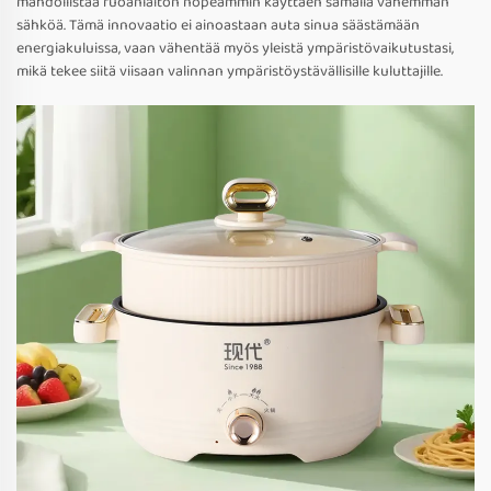
mahdollistaa ruoanlaiton nopeammin käyttäen samalla vähemmän
sähköä. Tämä innovaatio ei ainoastaan auta sinua säästämään
energiakuluissa, vaan vähentää myös yleistä ympäristövaikutustasi,
mikä tekee siitä viisaan valinnan ympäristöystävällisille kuluttajille.