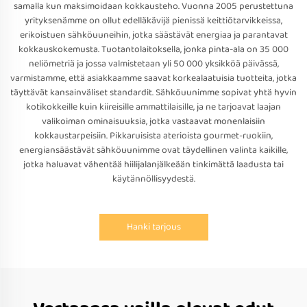
samalla kun maksimoidaan kokkausteho. Vuonna 2005 perustettuna
yrityksenämme on ollut edelläkävijä pienissä keittiötarvikkeissa,
erikoistuen sähköuuneihin, jotka säästävät energiaa ja parantavat
kokkauskokemusta. Tuotantolaitoksella, jonka pinta-ala on 35 000
neliömetriä ja jossa valmistetaan yli 50 000 yksikköä päivässä,
varmistamme, että asiakkaamme saavat korkealaatuisia tuotteita, jotka
täyttävät kansainväliset standardit. Sähköuunimme sopivat yhtä hyvin
kotikokkeille kuin kiireisille ammattilaisille, ja ne tarjoavat laajan
valikoiman ominaisuuksia, jotka vastaavat monenlaisiin
kokkaustarpeisiin. Pikkaruisista aterioista gourmet-ruokiin,
energiansäästävät sähköuunimme ovat täydellinen valinta kaikille,
jotka haluavat vähentää hiilijalanjälkeään tinkimättä laadusta tai
käytännöllisyydestä.
Hanki tarjous