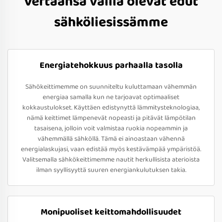
Vertaansa vailla olevat edut
sähköliesissämme
Energiatehokkuus parhaalla tasolla
Sähökeittimemme on suunniteltu kuluttamaan vähemmän
energiaa samalla kun ne tarjoavat optimaaliset
kokkaustulokset. Käyttäen edistynyttä lämmitysteknologiaa,
nämä keittimet lämpenevät nopeasti ja pitävät lämpötilan
tasaisena, jolloin voit valmistaa ruokia nopeammin ja
vähemmällä sähköllä. Tämä ei ainoastaan vähennä
energialaskujasi, vaan edistää myös kestävämpää ympäristöä.
Valitsemalla sähkökeittimemme nautit herkullisista aterioista
ilman syyllisyyttä suuren energiankulutuksen takia.
Monipuoliset keittomahdollisuudet