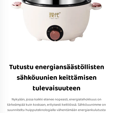
Tutustu energiansäästöllisten
sähköuunien keittämisen
tulevaisuuteen
Nykyään, jossa kaikki etenee nopeasti, energiatehokkuus on
tärkeämpää kuin koskaan, erityisesti keittiössä. Sähköuunimme on
suunniteltu huipputeknologialla vähentämään energiankulutusta