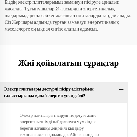
Біздің электр плиталарымыз заманауи пісіруге арналып
жасалды. Тұтынушылар 21-ғасырдың энергетикалық
шақырымдарына сәйкес жасалған плиталарды таңдай алады.
Сіз Жер шары алдында тұрған заманауи энергетикалық
мәселелерге оң ықпал енгізе алатын адамсыз.
Жиі қойылатын сұрақтар
Электр плиталары дәстүрлі пісіру әдістерімен
салыстырғанда қалай энергия үнемдейді?
Электр плиталары пісіруді тездетуге және
энергияны тиімді пайдалануға мүмкіндік
беретін алғашқы деңгейлі қыздыру
технологиясын қолданады. Айналасындағы