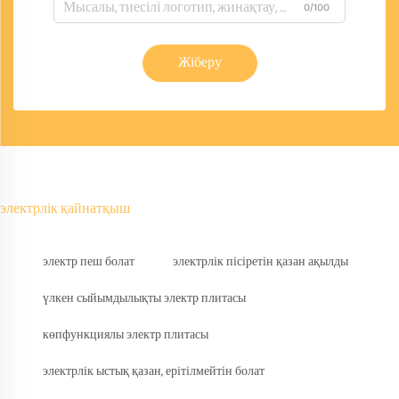
0/100
Жіберу
электрлік қайнатқыш
электр пеш болат
электрлік пісіретін қазан ақылды
үлкен сыйымдылықты электр плитасы
көпфункциялы электр плитасы
электрлік ыстық қазан, ерітілмейтін болат