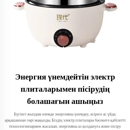
Энергия үнемдейтін электр
плиталарымен пісірудің
болашағын ашыңыз
Бүгінгі жылдам әлемде энергияны үнемдеу, әсіресе ас үйде,
әрқашаннан гөрі маңызды. Біздің электр плиталары бәсекеге қабілетті
технологиялармен жасалып, энергияны аз қолдануға және пісіру