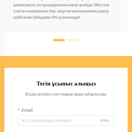
қаншалықты тез қыздыратыны маған ұнайды. Мен осы
плитаға көшкеннен бері энергия шығынымның едәуір
азайғанын байқадым. Өте ұсынылады!
Тегін ұсыныс алыңыз
Біздің өкіліміз сізге жақын арада хабарласады.
Email
0/100