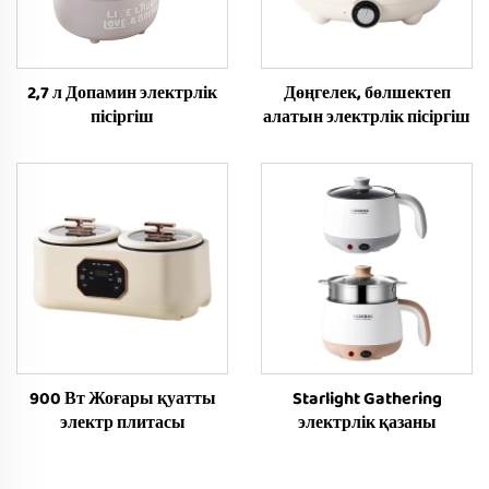
2,7 л Допамин электрлік
Дөңгелек, бөлшектеп
пісіргіш
алатын электрлік пісіргіш
900 Вт Жоғары қуатты
Starlight Gathering
электр плитасы
электрлік қазаны