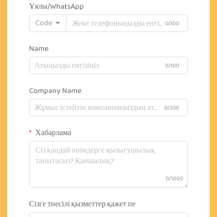
Ұялы/WhatsApp
Code
0/100
Name
0/100
Company Name
0/200
Хабарлама
0/1000
Сізге тиесілі қызметтер қажет пе