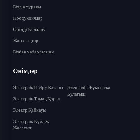
Біздің туралы
Продукциялар
Өнімді Қолдану
Жаңалықтар
Бізбен хабарласыңы
Өнімдер
Электрлік Пісіру Қазаны
Электрлік Жұмыртқа
Булағыш
Электрлік Тамақ Қорап
Электр Қайнауы
Электрлік Күйдек
Жасағыш