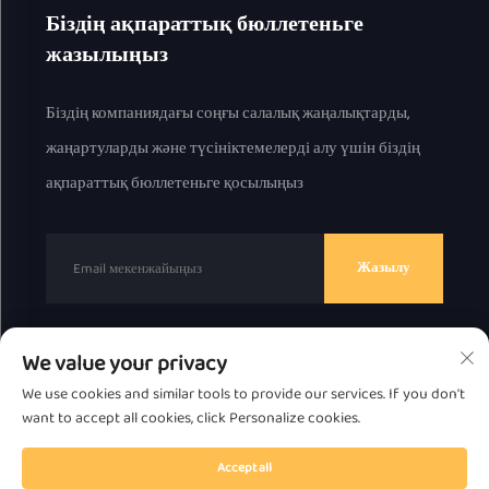
Біздің ақпараттық бюллетеньге
жазылыңыз
Біздің компаниядағы соңғы салалық жаңалықтарды,
жаңартуларды және түсініктемелерді алу үшін біздің
ақпараттық бюллетеньге қосылыңыз
Жазылу
We value your privacy
© 2025 ж. Chaоzhou Great Bear Technology Co., Ltd.
We use cookies and similar tools to provide our services. If you don't
барлық құқық қорғалған.
Жекелік саясат
want to accept all cookies, click Personalize cookies.
Жоғарыға жылжытыңыз
Accept all