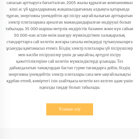
сапасын арттыруға бағытталған. 2005 жылы құрылған компаниямыз
кіші ас үй құралдарының жаңашылдығының алдыңғы қатарында
тұрған, энергияны үнемдейтін әрі пісіру ыңғайлылығын арттыратын
электр плиталарына арналған мамандандырылған өндіруші болып
табылады. 35 000 шаршы метрлік өндірістік базамен және күн сайын
50 000-нан астам өнім шығару мүмкіндігімен халықаралық
стандарттарға сай келетін жоғары сапалы өнімдерді тұтынушыларға
ұсынуды қамтамасыз етеміз. Біздің электр плиталары үй пісірушілер
мен кәсіби пісірушілер үшін де ыңғайлы, әртүрлі пісіру
қажеттіліктеріне сай келетін мүмкіндіктерді ұсынады. Тез
дайындалатын тамақтардан бастап гурме тағамдарға дейін, біздің
энергияны үнемдейтін электр плиталары сапа мен ыңғайлылықты
құрбан етпей, көміртегі ізін азайтқысы келетін кез келген адам үшін
идеалды таңдау болып табылады.
Ұсыныс алу