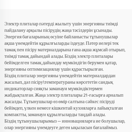
Электр плиталар пәтерді жылыту үшін энергияны тиімді
пайдалану арқылы пісірудің жаңа тәсілдерін ұсынады.
Энергия бағаларының өсуіне байланысты тұтынушылар
ақша үнемдейтін құрылғыларды іздеуде. Пәтер иелері тек
тамақ пен пісіру материалдарына ғана ақша жұмсай отырып,
тиімді тамақ дайындай алады. Біздің электр плиталары
бейімделген тамақ дайындау мүмкіндігін берумен қатар,
энергияны оптимизациялау үшін құрастырылған.
Біздің плиталар энергияны үнемдейтін материалдардан
жасалып, дәл пісіру\температураны көрсететін сандық
индикаторлар сияқты заманауи мүмкіндіктермен
жабдықталған. Жаңа электр плиталары 21-ғасырға арналып
жасалды. Тұтынушылар өз өмір салтына сәйкес пісіруді
бейімдеп, үлкен немесе кішкентай кухняларға лайықталған
компактты, заманауи құрылғыларды таңдай алады.
Біздің тұтынушыларымыз — инновацияларға ие болушылар,
олар энергияны үнемдеуге деген ықыласын бағалаймыз.