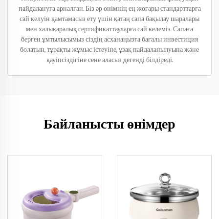
пайдалануға арналған. Біз әр өнімнің ең жоғары стандарттарға
сай келуін қамтамасыз ету үшін қатаң сапа бақылау шаралары
мен халықаралық сертификаттауларға сай келеміз. Сапаға
берген ұмтылысымыз сіздің асханаңызға бағалы инвестиция
болатын, тұрақты жұмыс істеуіне, ұзақ пайдаланылуына және
қауіпсіздігіне сене аласыз дегенді білдіреді.
Байланысты өнімдер