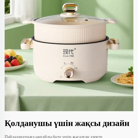
Қолданушы үшін жақсы дизайн
Пайдаланушыға ыңғайлы болу үшін жасалған электр