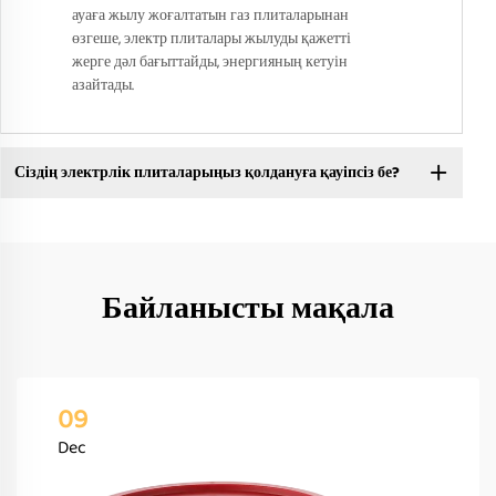
ауаға жылу жоғалтатын газ плиталарынан
өзгеше, электр плиталары жылуды қажетті
жерге дәл бағыттайды, энергияның кетуін
азайтады.
Сіздің электрлік плиталарыңыз қолдануға қауіпсіз бе?
Байланысты мақала
09
Dec