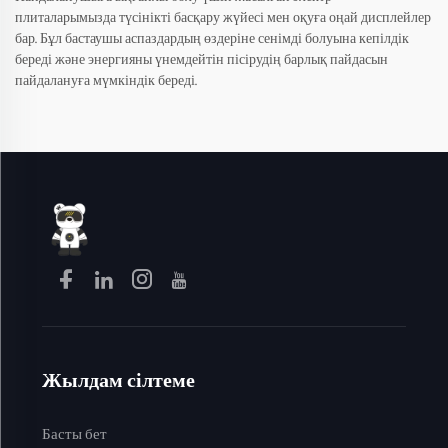
плиталарымызда түсінікті басқару жүйесі мен оқуға оңай дисплейлер
бар. Бұл бастаушы аспаздардың өздеріне сенімді болуына кепілдік
береді және энергияны үнемдейтін пісірудің барлық пайдасын
пайдалануға мүмкіндік береді.
Жылдам сілтеме
Басты бет