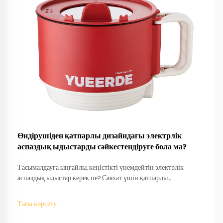
Өндірушіден қатпарлы дизайндағы электрлік
аспаздық ыдыстарды сәйкестендіруге бола ма?
Тасымалдауға ыңғайлы, кеңістікті үнемдейтін электрлік
аспаздық ыдыстар керек пе? Саяхат үшін қатпарлы
дизайндарды өндірушілер қалай сәйкестендіретінін біліңіз —
OEM/ODM қолдау, жылдам прототиптеу және халықаралық
Тағы көрсету
сәйкестік. Бүгін-ақ сұраныс беріңіз.