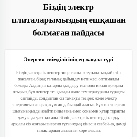
Біздің электр
плиталарымыздың ешқашан
болмаған пайдасы
Энергия тиімділігінің ең жақсы түрі
Біздің электрлік пештер энергияны аз тұтынатындай етіп
жасалған, бірақ та тамақ дайындау нәтижесі оптималды
болады. Алдыңғы қатарлы қыздыру технологиясын қолдана
отырып, бұл пештер тез қызады және температураны тұрақты
сақтайды, сондықтан сіз тамақты тезірек және электр
энергиясын азырақ жұмсап дайындай аласыз. Бұл тек энергия
шығыныңызды азайтпайды ғана емес, сонымен қатар тұрақты
дамуға да үлес қосады. Біздің электрлік пештерді таңдау
арқылы сіз жоғары энергия тұтынудың кінәсін сезбей-ақ, дәмді
тамақтардың ләззатын көре аласыз.