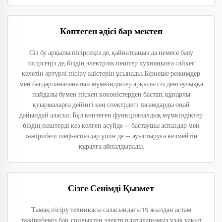
Көптеген әдісі бар мектеп
Сіз бу арқылы пісірсеңіз де, қайнатсаңыз да немесе баяу
пісірсеңіз де, біздің электрлік пештер кухняңызға сәйкес
келетін әртүрлі пісіру әдістерін ұсынады. Бірнеше режимдер
мен бағдарламаланатын мүмкіндіктер арқылы сіз денсаулыққа
пайдалы бумен піскен көкөністерден бастап, құнарлы
қуырмаларға дейінгі кең спектрдегі тағамдарды оңай
дайындай аласыз. Бұл көптеген функцияналдық мүмкіндіктер
біздің пештерді кез келген асүйде — бастаушы аспаздар мен
тәжірибелі шеф-аспаздар үшін де — ауыстыруға келмейтін
құралға айналдырады.
Сізге Сенімді Қызмет
Тамақ пісіру техникасы саласындағы 15 жылдан астам
тәжірибеміз бар, сондықтан электр плиталарымыз ұзақ уақыт