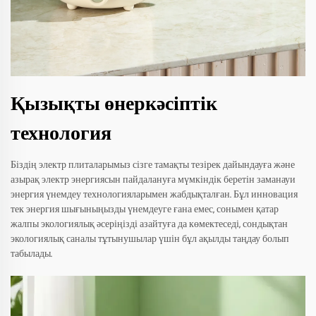
Қызықты өнеркәсіптік
технология
Біздің электр плиталарымыз сізге тамақты тезірек дайындауға және
азырақ электр энергиясын пайдалануға мүмкіндік беретін заманауи
энергия үнемдеу технологияларымен жабдықталған. Бұл инновация
тек энергия шығыныңызды үнемдеуге ғана емес, сонымен қатар
жалпы экологиялық әсеріңізді азайтуға да көмектеседі, сондықтан
экологиялық саналы тұтынушылар үшін бұл ақылды таңдау болып
табылады.