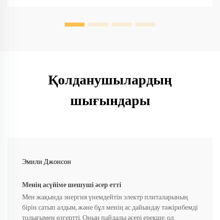
Қолданушылардың
шығындары
Эмили Джонсон
Менің асүйіме шешуші әсер етті
Мен жақында энергия үнемдейтін электр плиталарының
бірін сатып алдым, және бұл менің ас дайындау тәжірибемді
толығымен өзгертті. Оның пайдалы әсері ерекше, ол