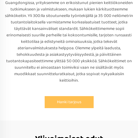
Guangdongissa, yrityksemme on erikoistunut pienien keittiökoneiden
tutkimukseen ja valmistukseen, mukaan lukien kärkituotteemme
sähkökeitin. Yli 300:lla sitoutuneella työntekijällä ja 35 000 neliömetrin
tuotantolaitoksella varmistamme korkealaatuiset tuotteet, jotka
täyttävät kansainväliset standardit. Sähkökeittimemme sopii
erinomaisesti suurille perheille tai kokoontumisille, tarjoten runsaasti
keittotilaa ja edistyneitä ominaisuuksia, jotka tekevät
aterianvalmistuksesta helppoa. Olemme ylpeitä laadusta,
tehokkuudesta ja asiakastyytyväisyydestä, ja päivittäinen
tuotantokapasiteettimme ylittää 50 000 yksikköä. Sähkökeittimet on
suunniteltu ei ainoastaan toimiviksi vaan ne sisältävät myös
muodikkaat suunnitteluratkaisut, jotka sopivat nykyaikaisiin
keittioihin.
Hanki tarjous