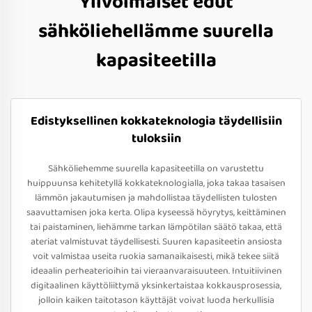
Ylivoimaiset edut
sähköliehellämme suurella
kapasiteetilla
Edistyksellinen kokkateknologia täydellisiin
tuloksiin
Sähköliehemme suurella kapasiteetilla on varustettu
huippuunsa kehitetyllä kokkateknologialla, joka takaa tasaisen
lämmön jakautumisen ja mahdollistaa täydellisten tulosten
saavuttamisen joka kerta. Olipa kyseessä höyrytys, keittäminen
tai paistaminen, liehämme tarkan lämpötilan säätö takaa, että
ateriat valmistuvat täydellisesti. Suuren kapasiteetin ansiosta
voit valmistaa useita ruokia samanaikaisesti, mikä tekee siitä
ideaalin perheaterioihin tai vieraanvaraisuuteen. Intuitiivinen
digitaalinen käyttöliittymä yksinkertaistaa kokkausprosessia,
jolloin kaiken taitotason käyttäjät voivat luoda herkullisia