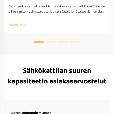
Tarvitsetko kannettavia, tilan säästäviä sähkökattiloita? Tutustu
siihen, miten valmistajat tarjoavat räätälöityjä taittuvia malleja
matkakäyttöön – OEM/ODM-tuki, nopea prototyypitys ja
kansainvälinen yhteensopivuus. Pyydä tarjous jo tänään.
Näytä lisää
Sähkökattilan suuren
kapasiteetin asiakasarvostelut
Sarah Johnsonin mukaan