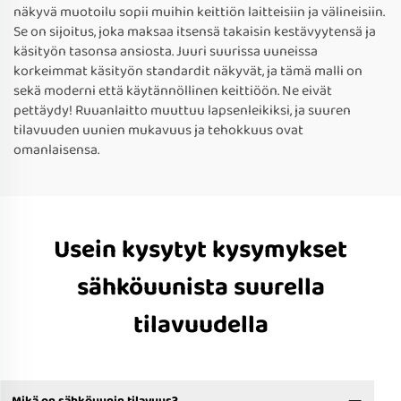
näkyvä muotoilu sopii muihin keittiön laitteisiin ja välineisiin.
Se on sijoitus, joka maksaa itsensä takaisin kestävyytensä ja
käsityön tasonsa ansiosta. Juuri suurissa uuneissa
korkeimmat käsityön standardit näkyvät, ja tämä malli on
sekä moderni että käytännöllinen keittiöön. Ne eivät
pettäydy! Ruuanlaitto muuttuu lapsenleikiksi, ja suuren
tilavuuden uunien mukavuus ja tehokkuus ovat
omanlaisensa.
Usein kysytyt kysymykset
sähköuunista suurella
tilavuudella
Mikä on sähköuunin tilavuus?