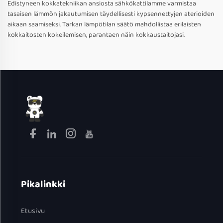
Edistyneen kokkatekniikan ansiosta sähkökattilamme varmistaa
tasaisen lämmön jakautumisen täydellisesti kypsennettyjen aterioiden
aikaan saamiseksi. Tarkan lämpötilan säätö mahdollistaa erilaisten
kokkaitosten kokeilemisen, parantaen näin kokkaustaitojasi.
Pikalinkki
Etusivu