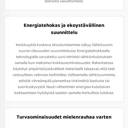
aterioita vaivattomasti.
Energiatehokas ja ekoystävällinen
suunnittelu
Kestävyyttä koskeva sitoutumisemme näkyy Sähköuunin
suuren tilavuuden suunnittelussa. Energiatehokkaalla
teknologialla varustettu uuni minimoi sähkönkulutuksen
samalla kun maksimoi kokkausominaisuudet. Rakenteessa
käytetyt ympäristöystävälliset materiaalit takaavat, että teet
vastuullisen valinnan keittiöllesi. Valitsemalla sähköuunimme,
edistät vihreämpää planeettaa tinkimättä laadusta tai
suorituskyvystä. Nauti vähemmän energiaa kuluttavan
kokkaamisen hyödyistä saaden samalla herkullisia tuloksia.
Turvaominaisuudet mielenrauhaa varten