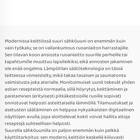
Modernissa keittiössä suuri sähköuuni on enemmän kuin
vain työkalu; se on vallankumous ruoanlaiton harrastajille.
Sen tilavan koon ansiosta ruoanlaitto suurille perheille tai
tapahtumille muuttuu lapsileikiksi, eikä annosten jakaminen
ole enää ongelma. Lämpötilan säätöteknologia on tässä
laitteessa viimeistelty, mikä takaa tasaisen ja saumatonta
valmistusta joka aterialle. Monitoimuiset uunit tekevät yhden
astian resepteistä normaalia, sillä höyrytys, keittäminen ja
paistaminen (erityisesti pitkäkestoisille ruoille sopivat)
onnistuvat helposti asteittaisella lämmöllä. Tilamuutokset ja
asetusten säätäminen on helppoa nykyaikaisten digitaalinen
näyttöjen avulla; jopa aloittelevat kokit voivat hallita aitoja
reseptejä suhteellisen helposti.
Suurella sähköuunilla on paljon enemmän kuin pelkkä
käyttötarkoitus: sen moderni, keittiön keskellä kiiluvasti