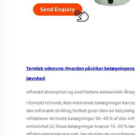
Termisk ydeevne: Hvordan påvirker belægningen
jævnhed
Infrarød absorption og overfladens emissivitet: Årsa
I forhold til hvide, ikke-klistrende belægninger kan s
den infrarøde stråling, hvilket giver dem en betydel
reflekterer de hvide belægninger 30–40 % af den in
emissivitet (ε). Disse belægninger kræver 15–20 % læng
effektivitetsmæssigt gab, der skyldes de grundlæg