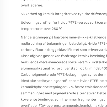
overfladerne.
Sikkerhed og kemisk integritet ved typiske driftste
Udledningsprofiler for hvidt (PTFE) versus sort (cer
temperaturer over 260 °C
Når belægninger på bærbare mini-el-ikke-klistrende g
nedbrydning af belægningen betydeligt. Hvide PTFE-
carbonylfluorid (begge klassificeret som erhvervsre
Disse afgivne gasser kan forårsage kemisk kvælning 
hertil er de mere avancerede sorte keramikforstærke
aluminosilikatmatrix forbliver stabil op til mindst 40
Carbonpigmenterede PTFE-belægninger synes derimod 
identiske nedbrydningsprofiler som hvide PTFE-belæ
keramikhybridbelægninger 92 % færre emissioner af
sammenlignet med pigmenterede alternativer. Dette 
kovalente bindinger, som hæmmer fragmenteringspro
overflader FDA-overensstemmende, kemisk inaktivitet