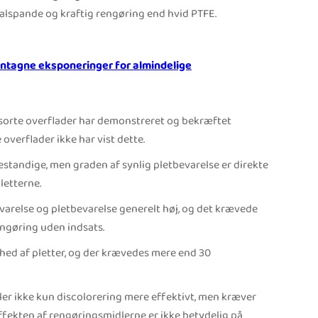
lspande og kraftig rengøring end hvid PTFE.
ntagne eksponeringer for almindelige
 sorte overflader har demonstreret og bekræftet
verflader ikke har vist dette.
estandige, men graden af synlig pletbevarelse er direkte
letterne.
varelse og pletbevarelse generelt høj, og det krævede
engøring uden indsats.
hed af pletter, og der krævedes mere end 30
r ikke kun discolorering mere effektivt, men kræver
 Effekten af rengøringsmidlerne er ikke betydelig på