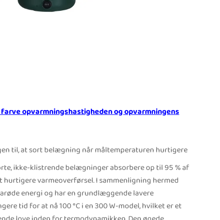
s farve opvarmningshastigheden og opvarmningens
gen til, at sort belægning når måltemperaturen hurtigere
orte, ikke-klistrende belægninger absorbere op til 95 % af
igt hurtigere varmeoverførsel. I sammenligning hermed
frarøde energi og har en grundlæggende lavere
ere tid for at nå 100 °C i en 300 W-model, hvilket er et
gende love inden for termodynamikken. Den øgede