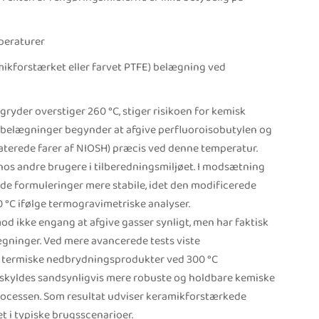
mperaturer
amikforstærket eller farvet PTFE) belægning ved
ryder overstiger 260 °C, stiger risikoen for kemisk
belægninger begynder at afgive perfluoroisobutylen og
laterede farer af NIOSH) præcis ved denne temperatur.
hos andre brugere i tilberedningsmiljøet. I modsætning
de formuleringer mere stabile, idet den modificerede
0 °C ifølge termogravimetriske analyser.
ikke engang at afgive gasser synligt, men har faktisk
gninger. Ved mere avancerede tests viste
 termiske nedbrydningsprodukter ved 300 °C
skyldes sandsynligvis mere robuste og holdbare kemiske
cessen. Som resultat udviser keramikforstærkede
 i typiske brugsscenarioer.