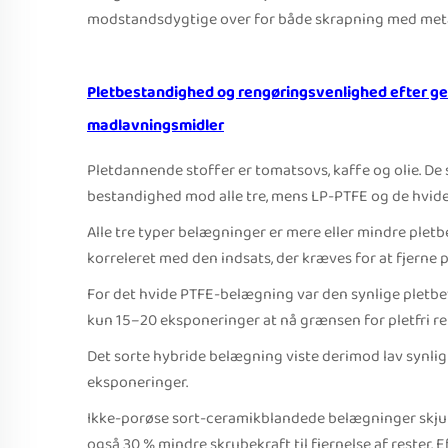
modstandsdygtige over for både skrapning med meta
Pletbestandighed og rengøringsvenlighed efter ge
madlavningsmidler
Pletdannende stoffer er tomatsovs, kaffe og olie. De
bestandighed mod alle tre, mens LP-PTFE og de hvide o
Alle tre typer belægninger er mere eller mindre pletb
korreleret med den indsats, der kræves for at fjerne p
For det hvide PTFE-belægning var den synlige pletbe
kun 15–20 eksponeringer at nå grænsen for pletfri r
Det sorte hybride belægning viste derimod lav synlig
eksponeringer.
Ikke-porøse sort-ceramikblandede belægninger skjule
også 30 % mindre skrubekraft til fjernelse af rester.