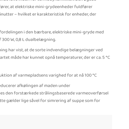
ører, at elektriske mini-grydeenheder fuldfører
utter – hvilket er karakteristisk for enheder, der
fordelingen i den bærbare, elektriske mini-gryde med
f 300 W, 0,8 L dualbelægning.
ng har vist, at de sorte indvendige belægninger ved
artet måde har kunnet opnå temperaturer, der er ca. 5 °C
tion af varmepladsens varighed for at nå 100 °C
 reducerer afkølingen af maden under
des den forstærkede strålingsbaserede varmeoverførsel
tte gælder lige såvel for simrering af suppe som for