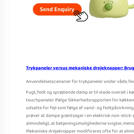
Trykpaneler versus mekaniske drejeknapper: Bruge
Anvendelsesscenarier for trykpaneler under våde, f
Fugt, fedt og sprøjtende damp er til stede overalt i
touchpaneler. Ifølge Sikkerhedsrapporten for køkken
udsatte for fejl som følge af vand- og fedtpåvirkning
prøver at dampe grøntsager i en elektrisk non-stick-
almindeligt, at betjeningsmulighederne svigter, mens
Mekaniske drejeknapper modificeres ofte for at eliminer