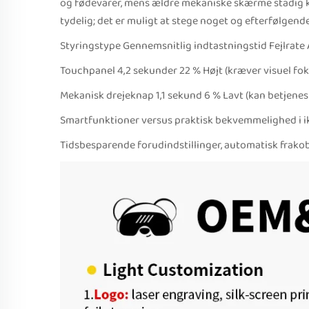
og fødevarer, mens ældre mekaniske skærme stadig k
tydelig; det er muligt at stege noget og efterfølgen
Styringstype Gennemsnitlig indtastningstid Fejlrate
Touchpanel 4,2 sekunder 22 % Højt (kræver visuel fok
Mekanisk drejeknap 1,1 sekund 6 % Lavt (kan betjenes
Smartfunktioner versus praktisk bekvemmelighed i ik
Tidsbesparende forudindstillinger, automatisk frako