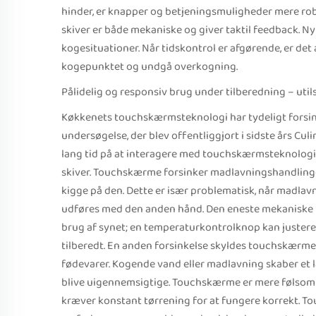
hinder, er knapper og betjeningsmuligheder mere rob
skiver er både mekaniske og giver taktil feedback. N
kogesituationer. Når tidskontrol er afgørende, er det
kogepunktet og undgå overkogning.
Pålidelig og responsiv brug under tilberedning – uti
Køkkenets touchskærmsteknologi har tydeligt forsink
undersøgelse, der blev offentliggjort i sidste års Cul
lang tid på at interagere med touchskærmsteknologi
skiver. Touchskærme forsinker madlavningshandlinge
kigge på den. Dette er især problematisk, når madla
udføres med den anden hånd. Den eneste mekaniske k
brug af synet; en temperaturkontrolknop kan justeres
tilberedt. En anden forsinkelse skyldes touchskærm
fødevarer. Kogende vand eller madlavning skaber et 
blive uigennemsigtige. Touchskærme er mere følso
kræver konstant tørrening for at fungere korrekt. T