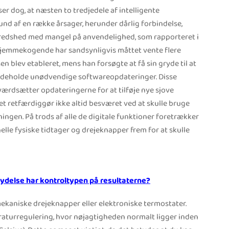
ser dog, at næsten to tredjedele af intelligente
nd af en række årsager, herunder dårlig forbindelse,
fredshed med mangel på anvendelighed, som rapporteret i
 hjemmekogende har sandsynligvis måttet vente flere
 blev etableret, mens han forsøgte at få sin gryde til at
indeholde unødvendige softwareopdateringer. Disse
ærdsætter opdateringerne for at tilføje nye sjove
et retfærdiggør ikke altid besværet ved at skulle bruge
ningen. På trods af alle de digitale funktioner foretrækker
lle fysiske tidtager og drejeknapper frem for at skulle
flydelse har kontroltypen på resultaterne?
ekaniske drejeknapper eller elektroniske termostater.
raturregulering, hvor nøjagtigheden normalt ligger inden