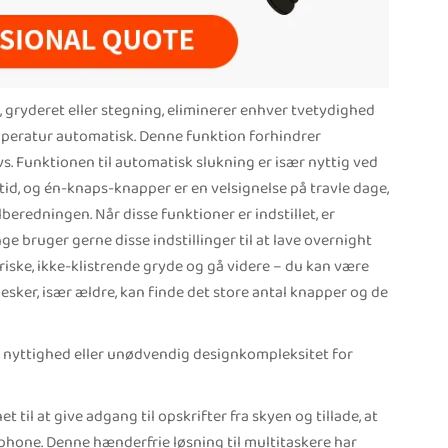
, gryderet eller stegning, eliminerer enhver tvetydighed
temperatur automatisk. Denne funktion forhindrer
vs. Funktionen til automatisk slukning er især nyttig ved
tid, og én-knaps-knapper er en velsignelse på travle dage,
lberedningen. Når disse funktioner er indstillet, er
e bruger gerne disse indstillinger til at lave overnight
ktriske, ikke-klistrende gryde og gå videre – du kan være
nnesker, især ældre, kan finde det store antal knapper og de
 nyttighed eller unødvendig designkompleksitet for
til at give adgang til opskrifter fra skyen og tillade, at
phone. Denne hænderfrie løsning til multitaskere har