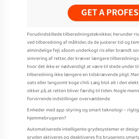
Forudindstillede tilberedningsteknikker, herunder ris
ved tilberedning af måltider, da de justerer tid og 
almindelige fejl, såsom underkogt ris eller brændt so
simrering af retter, der kræver længere tilberednings
hvor det ikke er nødvendigt at være til stede under ti
tilberedning ikke længere en tidskrævende pligt. Mang
oats eller langsomt koge chili. Læg blot alt i den ele
sikker på, at retten bliver færdig til tiden. Nogle me
forvirrende indstillinger overvældende.
Enheder med app-styring og smart teknologi – rigtig
hjemmebrugeren?
Automatiserede intelligente grydesystemer er designet 
gryden aktiveres og deaktiveres fra brugerens smart