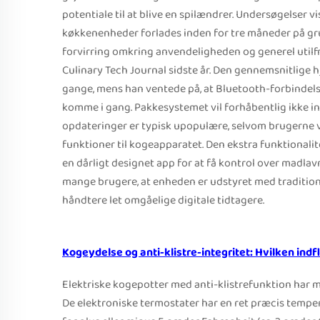
potentiale til at blive en spilændrer. Undersøgelser vi
køkkenenheder forlades inden for tre måneder på gru
forvirring omkring anvendeligheden og generel util
Culinary Tech Journal sidste år. Den gennemsnitlige
gange, mens han ventede på, at Bluetooth-forbindelsen
komme i gang. Pakkesystemet vil forhåbentlig ikke 
opdateringer er typisk upopulære, selvom brugerne v
funktioner til kogeapparatet. Den ekstra funktionalit
en dårligt designet app for at få kontrol over madlav
mange brugere, at enheden er udstyret med traditione
håndtere let omgåelige digitale tidtagere.
Kogeydelse og anti-klistre-integritet: Hvilken ind
Elektriske kogepotter med anti-klistrefunktion har m
De elektroniske termostater har en ret præcis tempe