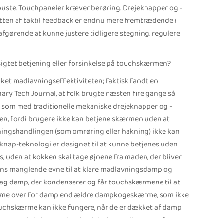
uste. Touchpaneler kræver berøring. Drejeknapper og -
ytten af taktil feedback er endnu mere fremtrædende i
 afgørende at kunne justere tidligere stegning, regulere
lsigtet betjening eller forsinkelse på touchskærmen?
et madlavningseffektiviteten; faktisk fandt en
inary Tech Journal, at folk brugte næsten fire gange så
 som med traditionelle mekaniske drejeknapper og -
n, fordi brugere ikke kan betjene skærmen uden at
vningshandlingen (som omrøring eller hakning) ikke kan
nap-teknologi er designet til at kunne betjenes uden
, uden at kokken skal tage øjnene fra maden, der bliver
ens manglende evne til at klare madlavningsdamp og
lag damp, der kondenserer og får touchskærmene til at
mme over for damp end ældre dampkogeskærme, som ikke
ouchskærme kan ikke fungere, når de er dækket af damp