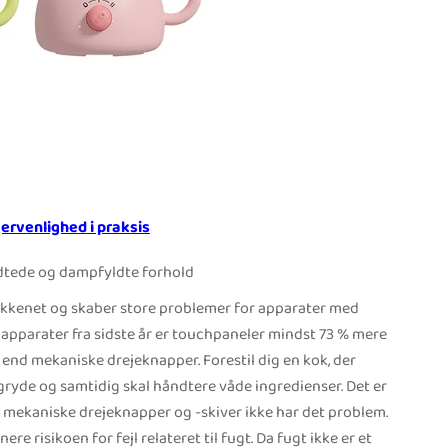
rvenlighed i praksis
edtede og dampfyldte forhold
 køkkenet og skaber store problemer for apparater med
apparater fra sidste år er touchpaneler mindst 73 % mere
 end mekaniske drejeknapper. Forestil dig en kok, der
gryde og samtidig skal håndtere våde ingredienser. Det er
 mekaniske drejeknapper og -skiver ikke har det problem.
e risikoen for fejl relateret til fugt. Da fugt ikke er et