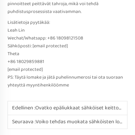
pinnoitteet peittävät tahroja, mikä voi tehdä
puhdistusprosessista vaativamman.
Lisätietoja pyytäkää:
Leah Lin
Wechat/Whatsapp: +86 18098121508
Sähköposti:
[email protected]
Theta
+86 18029859881
[email protected]
PS: Täytä lomake ja jätä puhelinnumerosi tai ota suoraan
yhteyttä myyntihenkilöömme
Edellinen :
Ovatko epäliukkaat sähköiset keittopotit älypaneelien kanssa kätevämpiä kotikäyttöön kuin mekaaniset versiot?
Seuraava :
Voiko tehdas muokata sähköisten lounaslaatikkojen ruoan lämmittimiin tarkoitetun tiivistyskannen suunnittelua?