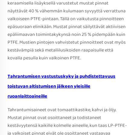
keraamisella lisäyksellä varustetut mustat pinnat
näyttävät 40 % vähemmän kulumaan syvyyttä verrattuna
valkoiseen PTFE-pintaan. Tällä on vaikutusta pinnoitteen
epäsuoraan elinikään. Mustat pinnat säilyttävät aktiivisen
epäliimaavan toimintakykynsä noin 25 % pidempään kuin
PTFE. Mustien pintojen vahvistetut pinnoitteet ovat myös
kestävämpiä sekä metallilusikoiden raapaisulle että
kovalla pesulla kuin valkoinen PTFE.
Tahrantumisen vastustuskyky ja puhdistettavuus
toistuvan altistumisen jälkeen yleisille
ruoanlaittoaineille
Tahrantumisaineet ovat tomaattikastike, kahvi ja öljy.
Mustat pinnat ovat osoittaneet ja todistaneet
kestävyytensä kaikille kolmelle aineelle, kun taas LP-PTFE-
ja valkoiset pinnat eivät ole osoittaneet vastaavaa