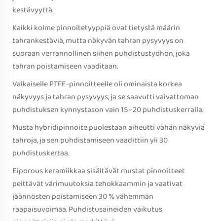
kestävyyttä.
Kaikki kolme pinnoitetyyppiä ovat tietystä määrin
tahrankestäviä, mutta näkyvän tahran pysyvyys on
suoraan verrannollinen siihen puhdistustyöhön, joka
tahran poistamiseen vaaditaan.
Valkaiselle PTFE-pinnoitteelle oli ominaista korkea
näkyvyys ja tahran pysyvyys, ja se saavutti vaivattoman
puhdistuksen kynnystason vain 15–20 puhdistuskerralla.
Musta hybridipinnoite puolestaan aiheutti vähän näkyviä
tahroja, ja sen puhdistamiseen vaadittiin yli 30
puhdistuskertaa.
Eiporous keramiikkaa sisältävät mustat pinnoitteet
peittävät värimuutoksia tehokkaammin ja vaativat
jäännösten poistamiseen 30 % vähemmän
raapaisuvoimaa. Puhdistusaineiden vaikutus