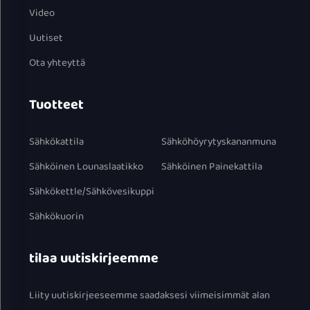
Video
Uutiset
Ota yhteyttä
Tuotteet
Sähkökattila
Sähköhöyrytyskananmuna
Sähköinen Lounaslaatikko
Sähköinen Painekattila
Sähkökettle/Sähkövesikuppi
Sähkökuorin
tilaa uutiskirjeemme
Liity uutiskirjeeseemme saadaksesi viimeisimmät alan