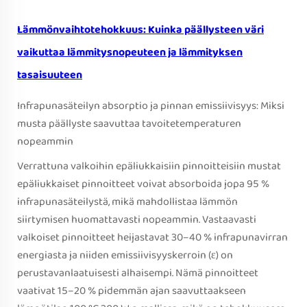
Lämmönvaihtotehokkuus: Kuinka päällysteen väri
vaikuttaa lämmitysnopeuteen ja lämmityksen
tasaisuuteen
Infrapunasäteilyn absorptio ja pinnan emissiivisyys: Miksi
musta päällyste saavuttaa tavoitetemperaturen
nopeammin
Verrattuna valkoihin epäliukkaisiin pinnoitteisiin mustat
epäliukkaiset pinnoitteet voivat absorboida jopa 95 %
infrapunasäteilystä, mikä mahdollistaa lämmön
siirtymisen huomattavasti nopeammin. Vastaavasti
valkoiset pinnoitteet heijastavat 30–40 % infrapunavirran
energiasta ja niiden emissiivisyyskerroin (ε) on
perustavanlaatuisesti alhaisempi. Nämä pinnoitteet
vaativat 15–20 % pidemmän ajan saavuttaakseen