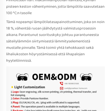
Pinnoitteen väri: maksimilämpötilan vaihtelu, kylmän
pisteen keston vähentyminen, jotta lämpötila saavutetaan
100 °C:n tasolle
Tämä nopeampi lämpötilatasapainottuminen, joka on noin
18 %, vähentää ruoan jäähdytystä valmistusprosessin
aikana. Parantunut suorituskyky johtuu parantuneesta
säteilylämmön siirtymisestä lämmityselementistä
mustalle pinnalle. Tämä toimii yhtä tehokkaasti sekä
lihaliukosten höyrystämisessä että lihapalojen
hyytelöinnissä.