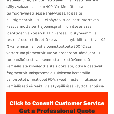
stabiilempina, ja muunnettu alumiinisilikaattimatriisi
säilyy vakaana ainakin 400 °C:n lämpötilassa
termogravimetrisessä analyysissä. Toisaalta
hiilipigmentoitu PTFE ei näytä visuaalisesti tuottavan
kaasua, mutta sen hajoamisprofiili on itse asiassa
identtinen valkoisen PTFEn kanssa. Edistyneemmillä
testeillä osoitettiin, että keraamiset hybridit tuottavat 92
% vähemmän lämpöhajoamistuotteita 300 °C:ssa
verrattuna pigmentoituun vaihtoehtoon. Tämä johtuu
todennäköisesti vankemmista ja kestävämmistä
kemiallisista kovalenttisista sidoksista, jotka hidastavat
fragmentoitumisprosessia. Tuloksena keraamilla
vahvistetut pinnat ovat FDA:n vaatimusten mukaisia ja
kemiallisesti ei-reaktiivisia tyypillisissä käyttötilanteissa.