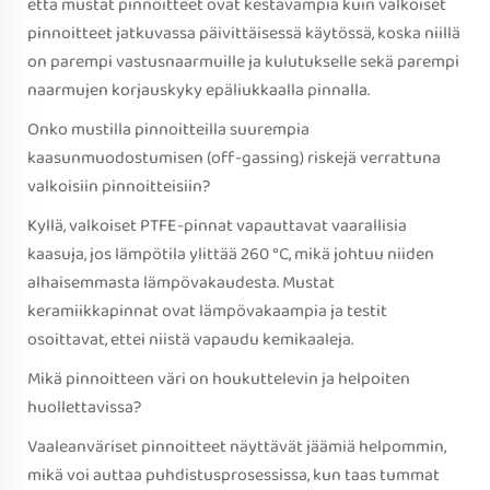
että mustat pinnoitteet ovat kestävämpiä kuin valkoiset
pinnoitteet jatkuvassa päivittäisessä käytössä, koska niillä
on parempi vastusnaarmuille ja kulutukselle sekä parempi
naarmujen korjauskyky epäliukkaalla pinnalla.
Onko mustilla pinnoitteilla suurempia
kaasunmuodostumisen (off-gassing) riskejä verrattuna
valkoisiin pinnoitteisiin?
Kyllä, valkoiset PTFE-pinnat vapauttavat vaarallisia
kaasuja, jos lämpötila ylittää 260 °C, mikä johtuu niiden
alhaisemmasta lämpövakaudesta. Mustat
keramiikkapinnat ovat lämpövakaampia ja testit
osoittavat, ettei niistä vapaudu kemikaaleja.
Mikä pinnoitteen väri on houkuttelevin ja helpoiten
huollettavissa?
Vaaleanväriset pinnoitteet näyttävät jäämiä helpommin,
mikä voi auttaa puhdistusprosessissa, kun taas tummat