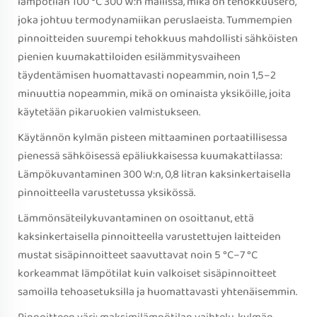
lämpötilan 100 °C 300 W:n mallissa, mikä on tehokkuusero,
joka johtuu termodynamiikan peruslaeista. Tummempien
pinnoitteiden suurempi tehokkuus mahdollisti sähköisten
pienien kuumakattiloiden esilämmitysvaiheen
täydentämisen huomattavasti nopeammin, noin 1,5–2
minuuttia nopeammin, mikä on ominaista yksiköille, joita
käytetään pikaruokien valmistukseen.
Käytännön kylmän pisteen mittaaminen portaatillisessa
pienessä sähköisessä epäliukkaisessa kuumakattilassa:
Lämpökuvantaminen 300 W:n, 0,8 litran kaksinkertaisella
pinnoitteella varustetussa yksikössä.
Lämmönsäteilykuvantaminen on osoittanut, että
kaksinkertaisella pinnoitteella varustettujen laitteiden
mustat sisäpinnoitteet saavuttavat noin 5 °C–7 °C
korkeammat lämpötilat kuin valkoiset sisäpinnoitteet
samoilla tehoasetuksilla ja huomattavasti yhtenäisemmin.