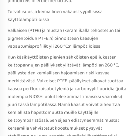
pinnoitteisiin ei ole merkittävä.
Turvallisuus ja kemiallinen vakaus tyypillisissä
käyttölämpötiloissa
Valkaisen (PTFE) ja mustan (keramiikalla tehostetun tai
pigmentoidun PTFE:n) pinnoitteen kaasujen
vapautumisprofiilit yli 260 °C:n lämpötiloissa
Kun käsikäyttöisten pienien sähköisten epäliukasten
keittopannujen päällykset ylittävät lämpötilan 260 °C,
päällysteiden kemiallisen hajoamisen riski kasvaa
merkittävästi. Valkoiset PTFE-päällykset alkavat tuottaa
kaasua perfluoroisobutyleniä ja karbonyylifluoridia (joita
molempia NIOSH luokittelee ammattimaisiksi vaaroiksi)
juuri tässä lämpötilassa. Nämä kaasut voivat aiheuttaa
kemiallista hapettomuutta muille käyttäjille
keittoympäristössä. Sen sijaan edistyneemmät mustat
keraamilla vahvistetut koostumukset pysyvät