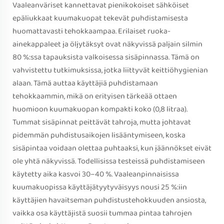
Vaaleanväriset kannettavat pienikokoiset sähköiset
epäliukkaat kuumakuopat tekevät puhdistamisesta
huomattavasti tehokkaampaa. Erilaiset ruoka-
ainekappaleet ja öljytäksyt ovat näkyvissä paljain silmin
80 %:ssa tapauksista valkoisessa sisäpinnassa. Tämä on
vahvistettu tutkimuksissa, jotka liittyvät keittiöhygienian
alaan. Tämä auttaa käyttäjiä puhdistamaan
tehokkaammin, mikä on erityisen tärkeää ottaen
huomioon kuumakuopan kompakti koko (0,8 litraa).
Tummat sisäpinnat peittävät tahroja, mutta johtavat
pidemmän puhdistusaikojen lisääntymiseen, koska
sisäpintaa voidaan olettaa puhtaaksi, kun jäännökset eivät
ole yhtä näkyvissä. Todellisissa testeissä puhdistamiseen
käytetty aika kasvoi 30–40 %. Vaaleanpinnaisissa
kuumakuopissa käyttäjätyytyväisyys nousi 25 %:iin
käyttäjien havaitseman puhdistustehokkuuden ansiosta,
vaikka osa käyttäjistä suosii tummaa pintaa tahrojen