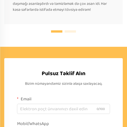
daşımağı asanlaşdırdı və təmizləmək də çox asan idi. Hər
kəsə səfərlərdə istifadə etməyi tövsiyə edirəm!
Pulsuz Təklif Alın
Bizim nümayəndəmiz sizinlə əlaqə saxlayacaq.
Email
0/100
Mobil/WhatsApp