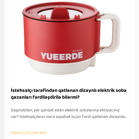
İstehsalçı tərəfindən qatlanan dizaynlı elektrik soba
qazanları fərdiləşdirilə bilərmi?
Daşınabilən, yer qənaət edən elektrik sobalarına ehtiyacınız
var? İstehsalçıların necə səyahət üçün fərdi qatlanan dizaynlar
təklif etdiyini öyrənin — OEM/ODM dəstəyi, sürətli
prototipləşdirmə və beynəlxalq tələblərə uyğunluq. Bu gün
DAHA ÇOXUNA BAX
təklif soruşun.