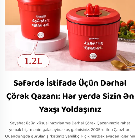
Səfərdə İstifadə Üçün Dərhal
Çörək Qazanı: Hər yerdə Sizin Ən
Yaxşı Yoldaşınız
Səyahət üçün xüsusi hazırlanmış Dərhal Çörək Qazanımızla rahat
yemək bişirmənin gələcəyinə xoş gəlmisiniz. 2005-ci ildə Çaozhou,
Quandunqda qurulan şirkətimiz yenilikçi kiçik mətbəx avadanlıqlarının