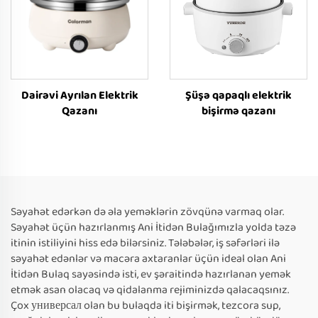
Dairəvi Ayrılan Elektrik
Şüşə qapaqlı elektrik
Qazanı
bişirmə qazanı
Səyahət edərkən də əla yeməklərin zövqünə varmaq olar.
Səyahət üçün hazırlanmış Ani İtidən Bulağımızla yolda təzə
itinin istiliyini hiss edə bilərsiniz. Tələbələr, iş səfərləri ilə
səyahət edənlər və macəra axtaranlar üçün ideal olan Ani
İtidən Bulaq sayəsində isti, ev şəraitində hazırlanan yemək
etmək asan olacaq və qidalanma rejiminizdə qalacaqsınız.
Çox универсал olan bu bulaqda iti bişirmək, tezcora sup,