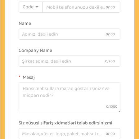
Code
0/100
Name
0/100
Company Name
0/200
Mesaj
0/1000
Siz xüsusi sifariş xidmətləri tələb edirsinizmi
0/100