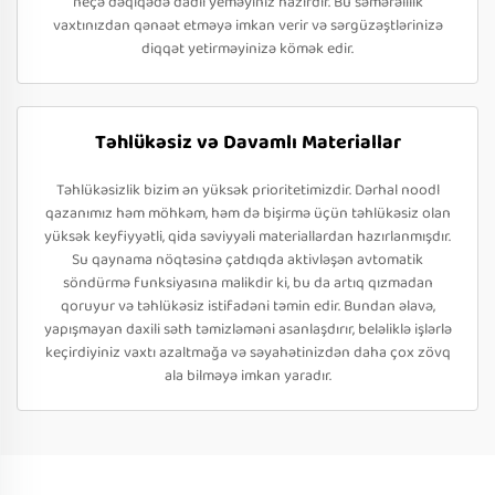
neçə dəqiqədə dadlı yeməyiniz hazırdır. Bu səmərəlilik
vaxtınızdan qənaət etməyə imkan verir və sərgüzəştlərinizə
diqqət yetirməyinizə kömək edir.
Təhlükəsiz və Davamlı Materiallar
Təhlükəsizlik bizim ən yüksək prioritetimizdir. Dərhal noodl
qazanımız həm möhkəm, həm də bişirmə üçün təhlükəsiz olan
yüksək keyfiyyətli, qida səviyyəli materiallardan hazırlanmışdır.
Su qaynama nöqtəsinə çatdıqda aktivləşən avtomatik
söndürmə funksiyasına malikdir ki, bu da artıq qızmadan
qoruyur və təhlükəsiz istifadəni təmin edir. Bundan əlavə,
yapışmayan daxili səth təmizləməni asanlaşdırır, beləliklə işlərlə
keçirdiyiniz vaxtı azaltmağa və səyahətinizdən daha çox zövq
ala bilməyə imkan yaradır.