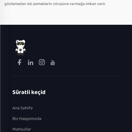
gözləmədən isti yeməklərin zövqünə varmağa imkan verir.
Sürətli keçid
Ana Səhifə
Biz Haqqımızda
Məhsullar