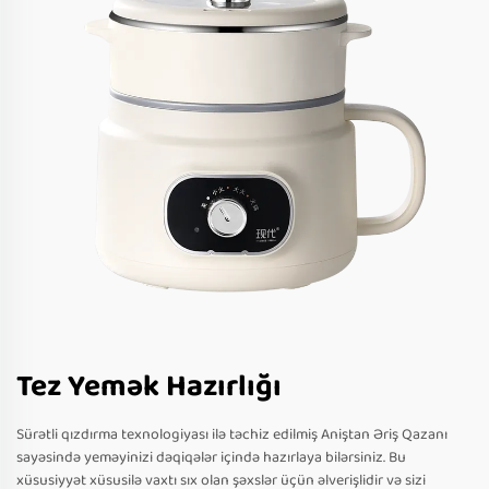
Tez Yemək Hazırlığı
Sürətli qızdırma texnologiyası ilə təchiz edilmiş Aniştan Əriş Qazanı
sayəsində yeməyinizi dəqiqələr içində hazırlaya bilərsiniz. Bu
xüsusiyyət xüsusilə vaxtı sıx olan şəxslər üçün əlverişlidir və sizi