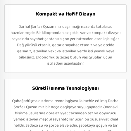
Kompakt və Hafif Dizayn
Dərhal Şorfalı Qazanımız daşınmağı nəzərdə tutularaq
hazırlanmışdır. Bir kiloqramdan az çəkisi var və kompakt dizaynı
sayəsində səyahət çantanıza çox yer tutmadan asanlıqla sığar.
Dağ yürüşü etsəniz, qatarla səyahət etsəniz və ya oteldə
qalsanız, istənilən vaxt və istənilən yerdə isti yemək yeyə
bilərsiniz. Ergonomik tutacaq bütün yaş qrupları üçün
istifadəni asanlaşdırır.
Sürətli Isınma Texnologiyası
Qabağadüşmə qızdırma texnologiyası ilə təchiz edilmiş Dərhal
Şorfalı Qazanımız bir neçə dəqiqəyə suyu qaynadır. Ənənəvi
bişirmə üsullarına görə əziyyət çəkmədən tez və doyurucu
yemək istəyən məşğul səyahətçilər üçün bu xüsusiyyət ideal
həlldir. Sadəcə su və şorba əlavə edin, şəbəkəyə qoşun və bir