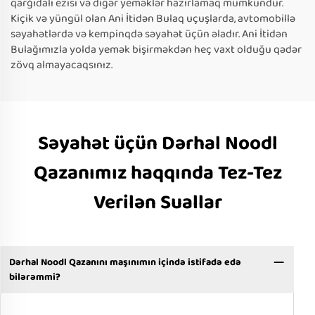
qarğıdalı ezisi və digər yeməklər hazırlamaq mümkündür.
Kiçik və yüngül olan Ani İtidən Bulaq uçuşlarda, avtomobillə
səyahətlərdə və kempinqdə səyahət üçün əladır. Ani İtidən
Bulağımızla yolda yemək bişirməkdən heç vaxt olduğu qədər
zövq almayacaqsınız.
Səyahət üçün Dərhal Noodl
Qazanımız haqqında Tez-Tez
Verilən Suallar
Dərhal Noodl Qazanını maşınımın içində istifadə edə
bilərəmmi?