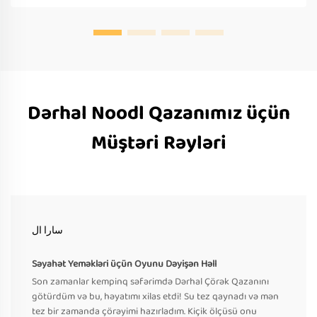
Dərhal Noodl Qazanımız üçün
Müştəri Rəyləri
سارا ال
Səyahət Yeməkləri üçün Oyunu Dəyişən Həll
Son zamanlar kempinq səfərimdə Dərhal Çörək Qazanını
götürdüm və bu, həyatımı xilas etdi! Su tez qaynadı və mən
tez bir zamanda çörəyimi hazırladım. Kiçik ölçüsü onu