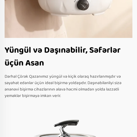
Yüngül və Daşınabilir, Səfərlər
üçün Asan
Dərhal Çörək Qazanımız yüngül və kiçik olaraq hazırlanmışdır və
səyahət edənlər üçün ideal bişirmə yoldaşıdır. Daşınabilənliyi sizə
ənənəvi bişirmə cihazlarının əlavə həcmi olmadan yolda ləzzətli
yeməklər bişirməyə imkan verir.