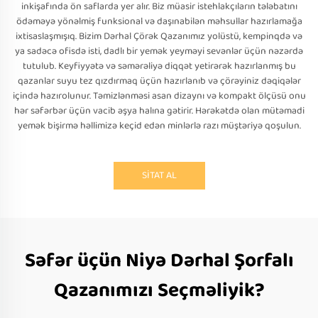
inkişafında ön saflarda yer alır. Biz müasir istehlakçıların tələbatını
ödəməyə yönəlmiş funksional və daşınabilən məhsullar hazırlamağa
ixtisaslaşmışıq. Bizim Dərhal Çörək Qazanımız yolüstü, kempinqdə və
ya sadəcə ofisdə isti, dadlı bir yemək yeyməyi sevənlər üçün nəzərdə
tutulub. Keyfiyyətə və səmərəliyə diqqət yetirərək hazırlanmış bu
qazanlar suyu tez qızdırmaq üçün hazırlanıb və çörəyiniz dəqiqələr
içində hazırolunur. Təmizlənməsi asan dizaynı və kompakt ölçüsü onu
hər səfərbər üçün vacib əşya halına gətirir. Hərəkətdə olan mütəmadi
yemək bişirmə həllimizə keçid edən minlərlə razı müştəriyə qoşulun.
SİTAT AL
Səfər üçün Niyə Dərhal Şorfalı
Qazanımızı Seçməliyik?