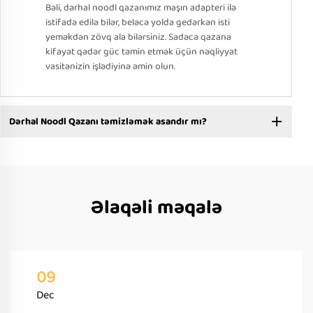
Bəli, dərhal noodl qazanımız maşın adapteri ilə
istifadə edilə bilər, beləcə yolda gedərkən isti
yeməkdən zövq ala bilərsiniz. Sadəcə qazana
kifayət qədər güc təmin etmək üçün nəqliyyat
vasitənizin işlədiyinə əmin olun.
Dərhal Noodl Qazanı təmizləmək asandır mı?
Əlaqəli məqalə
09
Dec