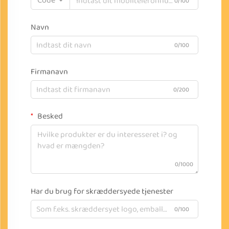
Code
0/100
Navn
0/100
Firmanavn
0/200
Besked
0/1000
Har du brug for skræddersyede tjenester
0/100