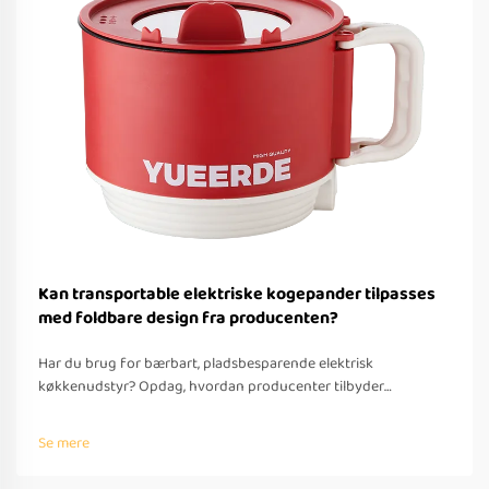
Kan transportable elektriske kogepander tilpasses
med foldbare design fra producenten?
Har du brug for bærbart, pladsbesparende elektrisk
køkkenudstyr? Opdag, hvordan producenter tilbyder
tilpassede foldbare løsninger til rejser – med OEM/ODM-
understøttelse, hurtig prototyping og overholdelse af globale
Se mere
standarder. Anmod om et tilbud i dag.