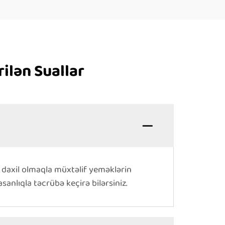
ilən Suallar
r daxil olmaqla müxtəlif yeməklərin
sanlıqla təcrübə keçirə bilərsiniz.