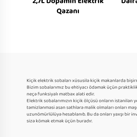
2,7L Dopamin Elektrik
Dair
Qazanı
Kiçik elektrik sobaları xüsusilə kiçik məkanlarda bişir
Bizim sobalarımız bu ehtiyacı ödəmək üçün praktiklik 
neçə funksiyalı mətbəx aləti edir.
Elektrik sobalarımızın kiçik ölçüsü onların istənilə
təmizlənməsi asan səthlərə malik olmaları onları məşğu
uzunömürlülüyə hesablanıb. Bu da onları yaxşı bir inves
sizə kömək etmək üçün buradır.