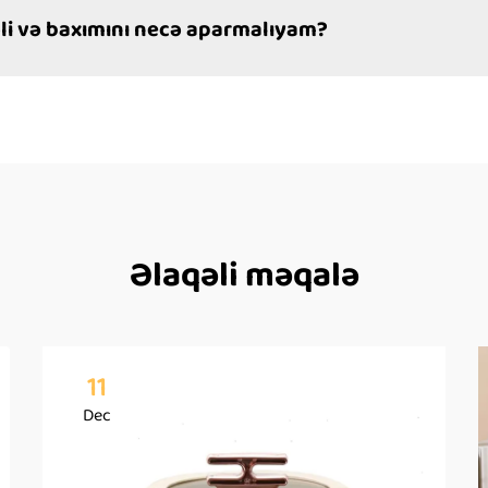
əli və baxımını necə aparmalıyam?
Əlaqəli məqalə
11
Dec