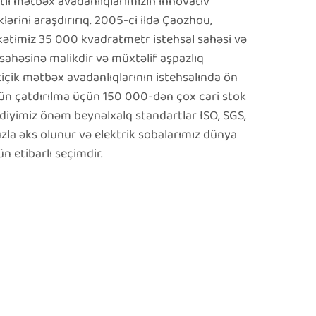
tli mətbəx avadanlıqlarımızın innovativ
lərini araşdırırıq. 2005-ci ildə Çaozhou,
ətimiz 35 000 kvadratmetr istehsal sahəsi və
ahəsinə malikdir və müxtəlif aşpazlıq
içik mətbəx avadanlıqlarının istehsalında ön
 gün çatdırılma üçün 150 000-dən çox cari stok
iyimiz önəm beynəlxalq standartlar ISO, SGS,
a əks olunur və elektrik sobalarımız dünya
n etibarlı seçimdir.