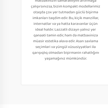
mətbəxinizin səmərəliliyini artırmağa
çalışırsınızsa, bizim kompakt modellərimiz
otaqda çox yer tutmadan güclü bişirmə
imkanları təqdim edir. Bu, kiçik mənzillər,
internatlar və ya hətta karavanlar üçün
ideal haldır. Ləzzətli dizayn yalnız yer
qənaəti təmin edir, həm də mətbəxinizə
müasir estetika əlavə edir. Asan saxlama
seçimləri və yüngül xüsusiyyətləri ilə
qarışıqlıq olmadan bişirmənin rahatlığını
yaşamağınız mümkündür.