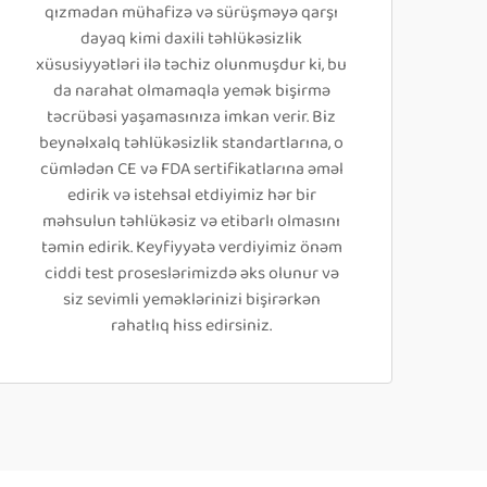
qızmadan mühafizə və sürüşməyə qarşı
dayaq kimi daxili təhlükəsizlik
xüsusiyyətləri ilə təchiz olunmuşdur ki, bu
da narahat olmamaqla yemək bişirmə
təcrübəsi yaşamasınıza imkan verir. Biz
beynəlxalq təhlükəsizlik standartlarına, o
cümlədən CE və FDA sertifikatlarına əməl
edirik və istehsal etdiyimiz hər bir
məhsulun təhlükəsiz və etibarlı olmasını
təmin edirik. Keyfiyyətə verdiyimiz önəm
ciddi test proseslərimizdə əks olunur və
siz sevimli yeməklərinizi bişirərkən
rahatlıq hiss edirsiniz.