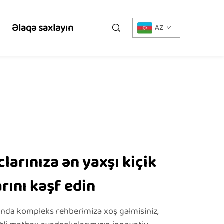
Əlaqə saxlayın
AZ
larınıza ən yaxşı kiçik
rını kəşf edin
qında kompleks rehberimizə xoş gəlmisiniz,