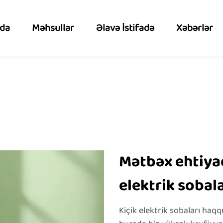
zda
Məhsullar
Əlavə İstifadə
Xəbərlər
Mətbəx ehtiyac
elektrik sobala
Kiçik elektrik sobaları haq