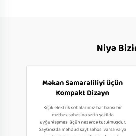
Niyə Bizi
Məkan Səmərəliliyi üçün
Kompakt Dizayn
Kiçik elektrik sobalarımız hər hansı bir
mətbəx sahəsinə sərin şəkildə
uyğunlaşması üçün nəzərdə tutulmuşdur.
Saytınızda məhdud sayt sahəsi varsa və ya