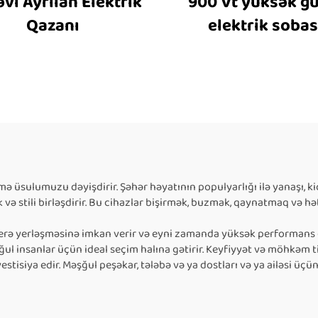
əvi Ayrılan Elektrik
900 Vt yüksək g
Qazanı
elektrik sobas
mə üsulumuzu dəyişdirir. Şəhər həyatının populyarlığı ilə yanaşı, ki
və stili birləşdirir. Bu cihazlar bişirmək, buzmak, qaynatmaq və 
n yerə yerləşməsinə imkan verir və eyni zamanda yüksək performans 
l insanlar üçün ideal seçim halına gətirir. Keyfiyyət və möhkəm tiki
tisiya edir. Məşğul peşəkar, tələbə və ya dostları və ya ailəsi üçün 