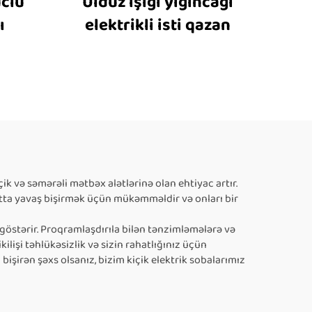
üclü
Ulduz işığı yığıncağı
ı
elektrikli isti qazan
çik və səmərəli mətbəx alətlərinə olan ehtiyac artır.
hətta yavaş bişirmək üçün mükəmməldir və onları bir
göstərir. Proqramlaşdırıla bilən tənzimləmələrə və
lişi təhlükəsizlik və sizin rahatlığınız üçün
bişirən şəxs olsanız, bizim kiçik elektrik sobalarımız