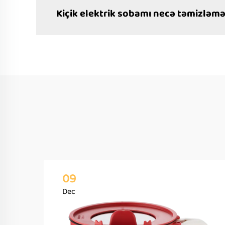
Kiçik elektrik sobamı necə təmizləm
09
Dec