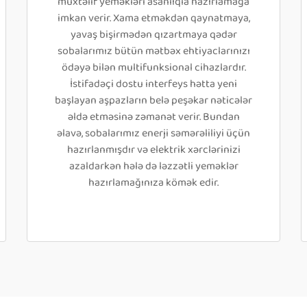
müxtəlif yeməkləri asanlıqla hazırlamağa
imkan verir. Xama etməkdən qaynatmaya,
yavaş bişirmədən qızartmaya qədər
sobalarımız bütün mətbəx ehtiyaclarınızı
ödəyə bilən multifunksional cihazlardır.
İstifadəçi dostu interfeys hətta yeni
başlayan aşpazların belə peşəkar nəticələr
əldə etməsinə zəmanət verir. Bundan
əlavə, sobalarımız enerji səmərəliliyi üçün
hazırlanmışdır və elektrik xərclərinizi
azaldarkən hələ də ləzzətli yeməklər
hazırlamağınıza kömək edir.