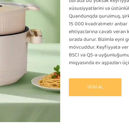
burada biz yüksək keyfiyyə
xüsusiyyətlərini və üstünlük
Quandunqda qurulmuş, şirk
15 000 kvadratmetr anbar s
ehtiyaclarına cavab verən k
sırada durur. Bizimlə eyni
mövcuddur. Keyfiyyətə verd
BSCI və QS-ə uyğunluğumuzl
miqyasında ev aşpazları üçü
SİTAT AL