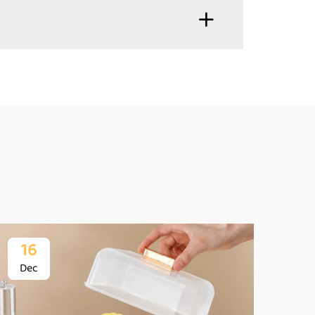
16
1
Dec
De