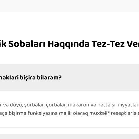
rik Sobaları Haqqında Tez-Tez Ver
məkləri bişirə bilərəm?
ır və düyü, şorbalar, çorbalar, makaron və hətta şirniyyatla
neçə bişirmə funksiyasına malik olaraq müxtəlif reseptlərlə a