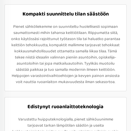
Kompakti suunnittelu tilan säästöön
Pienet sähköliekemme on suunniteltu huolellisesti sopimaan
saumattomasti mihin tahansa keittiötilaan. Riippumatta siitä,
onko käytössäsi rajoittunut työtason tila tai haluatko parantaa
keittiön tehokkuutta, kompaktit mallimme tarjoavat tehokkaat
kokkausmahdollisuudet ottamatta samalla liikaa tilaa. Tämä
tekee niistä ideaalin valinnan pieniin asuntoihin, opiskelija-
asuntoloihin tai jopa matkailuautoihin. Tyylikäs muotoilu
säästää paikkaa ja tuo samalla modernin ilmeen keittiöön.
Helppojen varastointivaihtoehtojen ja kevyen painon ansiosta
voit nauttia ruoanlaiton mukavuudesta ilman sekasortoa.
Edistynyt ruoanlaittoteknologia
Varustettu huipputeknologialla, pienet sähköuunimme
tarjoavat tarkan lämpötilan säädön ja useita