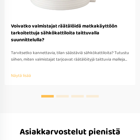
Voivatko valmistajat räätälöidä matkakäyttöön
tarkoitettuja sähkökattiloita taittuvalla
suunnittelulla?
Tarvitsetko kannettavia, tilan säästäviä sähkökattiloita? Tutustu
siihen, miten valmistajat tarjoavat räätälöityjä taittuvia malleja
matkakäyttöön – OEM/ODM-tuki, nopea prototyypitys ja
kansainvälinen yhteensopivuus. Pyydä tarjous jo tänään.
Näytä lisää
Asiakkarvostelut pienistä