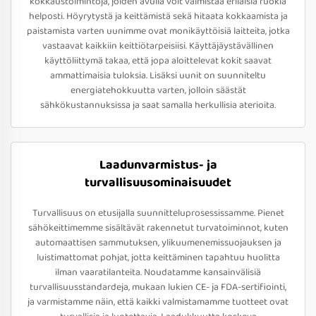
kokkaustoimintoja, joiden avulla voit valmistaa erilaisia ruokia
helposti. Höyrytystä ja keittämistä sekä hitaata kokkaamista ja
paistamista varten uunimme ovat monikäyttöisiä laitteita, jotka
vastaavat kaikkiin keittiötarpeisiisi. Käyttäjäystävällinen
käyttöliittymä takaa, että jopa aloittelevat kokit saavat
ammattimaisia tuloksia. Lisäksi uunit on suunniteltu
energiatehokkuutta varten, jolloin säästät
sähkökustannuksissa ja saat samalla herkullisia aterioita.
Laadunvarmistus- ja
turvallisuusominaisuudet
Turvallisuus on etusijalla suunnitteluprosessissamme. Pienet
sähökeittimemme sisältävät rakennetut turvatoiminnot, kuten
automaattisen sammutuksen, ylikuumenemissuojauksen ja
luistimattomat pohjat, jotta keittäminen tapahtuu huolitta
ilman vaaratilanteita. Noudatamme kansainvälisiä
turvallisuusstandardeja, mukaan lukien CE- ja FDA-sertifiointi,
ja varmistamme näin, että kaikki valmistamamme tuotteet ovat