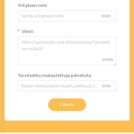
Yrityksen nimi
0/200
Viesti
0/1000
Tarvitsetko mukautettuja palveluita
0/100
Lähetä