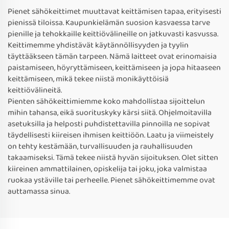
Pienet sähökeittimet muuttavat keittämisen tapaa, erityisesti
pienissä tiloissa. Kaupunkielämän suosion kasvaessa tarve
pienille ja tehokkaille keittiövälineille on jatkuvasti kasvussa.
Keittimemme yhdistävät käytännöllisyyden ja tyylin
täyttääkseen tämän tarpeen. Nämä laitteet ovat erinomaisia
paistamiseen, höyryttämiseen, keittämiseen ja jopa hitaaseen
keittämiseen, mikä tekee niistä monikäyttöisiä
keittiövälineitä.
Pienten sähökeittimiemme koko mahdollistaa sijoittelun
mihin tahansa, eikä suorituskyky kärsi siitä. Ohjelmoitavilla
asetuksilla ja helposti puhdistettavilla pinnoilla ne sopivat
täydellisesti kiireisen ihmisen keittiöön. Laatu ja viimeistely
on tehty kestämään, turvallisuuden ja rauhallisuuden
takaamiseksi. Tämä tekee niistä hyvän sijoituksen. Olet sitten
kiireinen ammattilainen, opiskelija tai joku, joka valmistaa
ruokaa ystäville tai perheelle. Pienet sähökeittimemme ovat
auttamassa sinua.