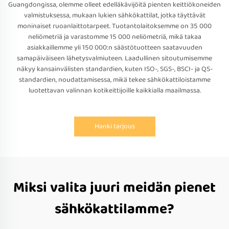
Guangdongissa, olemme olleet edelläkävijöitä pienten keittiökoneiden
valmistuksessa, mukaan lukien sähkökattilat, jotka täyttävät
moninaiset ruoanlaittotarpeet. Tuotantolaitoksemme on 35 000
neliömetriä ja varastomme 15 000 neliömetriä, mikä takaa
asiakkaillemme yli 150 000:n säästötuotteen saatavuuden
samapäiväiseen lähetysvalmiuteen. Laadullinen sitoutumisemme
näkyy kansainvälisten standardien, kuten ISO-, SGS-, BSCI- ja QS-
standardien, noudattamisessa, mikä tekee sähkökattiloistamme
luotettavan valinnan kotikeittijoille kaikkialla maailmassa.
Hanki tarjous
Miksi valita juuri meidän pienet
sähkökattilamme?