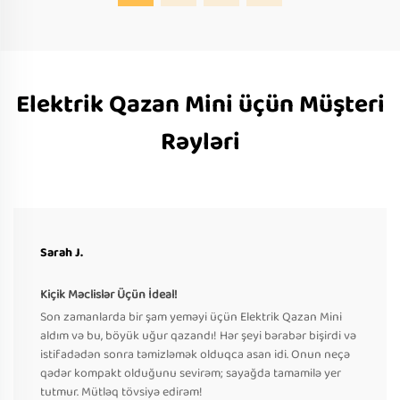
Elektrik Qazan Mini üçün Müşteri
Rəyləri
Sarah J.
Kiçik Məclislər Üçün İdeal!
Son zamanlarda bir şam yeməyi üçün Elektrik Qazan Mini
aldım və bu, böyük uğur qazandı! Hər şeyi bərabər bişirdi və
istifadədən sonra təmizləmək olduqca asan idi. Onun neçə
qədər kompakt olduğunu sevirəm; sayağda tamamilə yer
tutmur. Mütləq tövsiyə edirəm!