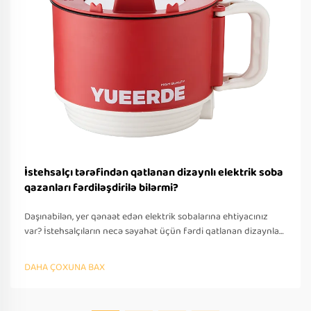
İstehsalçı tərəfindən qatlanan dizaynlı elektrik soba
qazanları fərdiləşdirilə bilərmi?
Daşınabilən, yer qənaət edən elektrik sobalarına ehtiyacınız
var? İstehsalçıların necə səyahət üçün fərdi qatlanan dizaynlar
təklif etdiyini öyrənin — OEM/ODM dəstəyi, sürətli
prototipləşdirmə və beynəlxalq tələblərə uyğunluq. Bu gün
DAHA ÇOXUNA BAX
təklif soruşun.