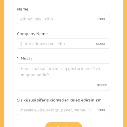
Name
0/100
Company Name
0/200
Mesaj
0/1000
Siz xüsusi sifariş xidmətləri tələb edirsinizmi
0/100