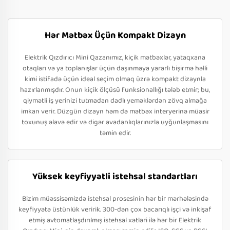
Hər Mətbəx Üçün Kompakt Dizayn
Elektrik Qızdırıcı Mini Qazanımız, kiçik mətbəxlər, yataqxana
otaqları və ya toplanışlar üçün daşınmaya yararlı bişirmə həlli
kimi istifadə üçün ideal seçim olmaq üzrə kompakt dizaynla
hazırlanmışdır. Onun kiçik ölçüsü funksionallığı tələb etmir; bu,
qiymətli iş yerinizi tutmadan dadlı yeməklərdən zövq almağa
imkan verir. Düzgün dizayn həm də mətbəx interyerinə müasir
toxunuş əlavə edir və digər avadanlıqlarınızla uyğunlaşmasını
təmin edir.
Yüksek keyfiyyətli istehsal standartları
Bizim müəssisəmizdə istehsal prosesinin hər bir mərhələsində
keyfiyyətə üstünlük veririk. 300-dən çox bacarıqlı işçi və inkişaf
etmiş avtomatlaşdırılmış istehsal xətləri ilə hər bir Elektrik