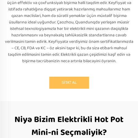
üçün effektiv və çoxfunksiyalı bişirmə həlli təqdim edir. Keyfiyyət və
istifadə rahatlığına diqqət yetirərək hazırlanmış məhsullarımız həm
qazan məclisləri, həm də sürətli yeməklər üçün müxtəlif bişirmə
üsullarına ideal uyğundur. Çaozhou, Quandunqda yerləşən müasir
istehsal texnologiyamızla hər bir elektrikli mini qazanın dəqiqliklə
hazırlanmasını və beynəlxalq təhlükəsizlik standartlarına cavab
verilməsini təmin edirik. Keyfiyyətə verdiyimiz önəm sertifikatlarımızda
– CE, CB, FDA və KC – öz əksini tapır ki, bu da sizə etibarlı məhsul
təqdim edilməsini təmin edir. Elektrikli qazan çeşidimizi kəşf edin və
bişirmə təcrübənizin necə artırıla biləcəyini öyrənin.
SİTAT AL
Niyə Bizim Elektrikli Hot Pot
Mini-ni Seçməliyik?