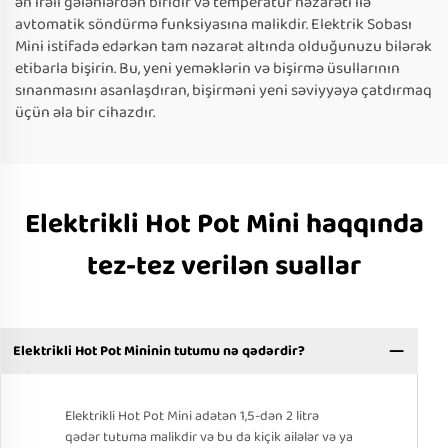
ən irəli gələnlərdən biridir və temperatur nəzarəti ilə
avtomatik söndürmə funksiyasına malikdir. Elektrik Sobası
Mini istifadə edərkən tam nəzarət altında olduğunuzu bilərək
etibarla bişirin. Bu, yeni yeməklərin və bişirmə üsullarının
sınanmasını asanlaşdıran, bişirməni yeni səviyyəyə çatdırmaq
üçün əla bir cihazdır.
Elektrikli Hot Pot Mini haqqında
tez-tez verilən suallar
Elektrikli Hot Pot Mininin tutumu nə qədərdir?
Elektrikli Hot Pot Mini adətən 1,5-dən 2 litrə
qədər tutuma malikdir və bu da kiçik ailələr və ya