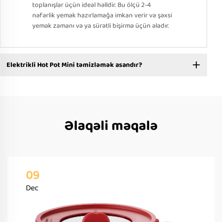
toplanışlar üçün ideal həlldir. Bu ölçü 2-4
nəfərlik yemək hazırlamağa imkan verir və şəxsi
yemək zamanı və ya sürətli bişirmə üçün əladır.
Elektrikli Hot Pot Mini təmizləmək asandır?
Əlaqəli məqalə
09
Dec