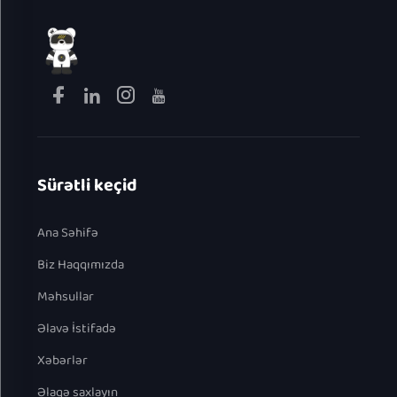
Sürətli keçid
Ana Səhifə
Biz Haqqımızda
Məhsullar
Əlavə İstifadə
Xəbərlər
Əlaqə saxlayın