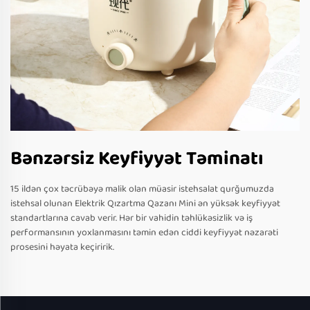
Bənzərsiz Keyfiyyət Təminatı
15 ildən çox təcrübəyə malik olan müasir istehsalat qurğumuzda
istehsal olunan Elektrik Qızartma Qazanı Mini ən yüksək keyfiyyət
standartlarına cavab verir. Hər bir vahidin təhlükəsizlik və iş
performansının yoxlanmasını təmin edən ciddi keyfiyyət nəzarəti
prosesini həyata keçiririk.