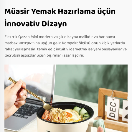
Müasir Yemək Hazırlama üçün
İnnovativ Dizayn
Elektrik Qazan Mini modern və şık dizayna malikdir və hər hansı
mətbəx интерьерinə uyğun gəlir. Kompakt ölçüsü onun kiçik yerlərdə
rahat yerləşməsini təmin edir, intuitiv idarəetmə isə yeni başlayanlar və
təcrübəli aşpazlar üçün bişirməni asanlaşdırır.