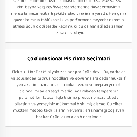
Qızdırıcı Mini-nin davamlı olması təmin edilir. ISO, SGS və BSCI
kimi beynəlxalq keyfiyyət standartlarına riayət etməyimiz
məhsullarımızın etibarlı şəkildə işlədiyinə inam yaradır. Həmçinin
qazanlarımızın təhlükəsizlik və performans meyarlarını təmin
etməsi üçün ciddi testlər keçiririk ki, bu da hər istifadə zamanı
sizi sakit saxlayır.
Çoxfunksional Pisirilmə Seçimləri
Elektrikli Hot Pot Mini yalnızca hot pot üçün deyil! Bu, çorbalar
və souslardan tutmuş noodllara və qovurmalara qədər müxtəlif
yeməklərin hazırlanmasına imkan verən универсал yemək
bişirmə imkanları təqdim edir. Tənzimlənən temperatur
parametrləri ilə asanlıqla bişirmə prosesinə nəzarət edə
bilərsiniz və yeməyiniz mükəmməl bişirilmiş olacaq. Bu cihaz
müxtəlif mətbəx texnikalarını və yeməkləri sınamağı xoşlayan
hər kəs üçün lazım olan bir seçimdir.