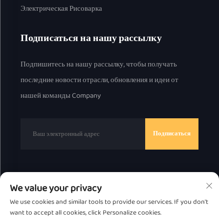
Электрическая Рисоварка
Подписаться на нашу рассылку
Подпишитесь на нашу рассылку, чтобы получать
последние новости отрасли, обновления и идеи от
нашей команды Company
Подписаться
Авторские права © 2025, Chaozhou Great Bear
We value your privacy
Technology Co., Ltd.
Политика
We use cookies and similar tools to provide our services. If you don't
конфиденциальности
want to accept all cookies, click Personalize cookies.