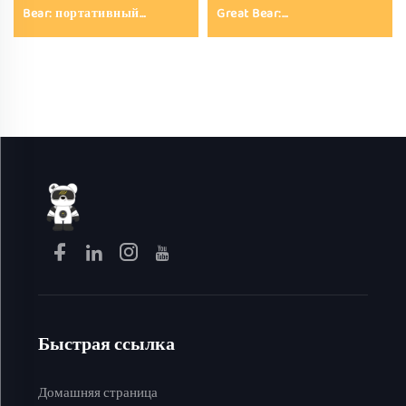
Bear: портативный
Great Bear:
электрический котелок
индивидуальный
для горячих блюд с
многоцелевой мини-
возможностью заказать
электрический котелок
индивидуальную вилку, с
для горячих блюд объёмом
антипригарным
22–28 см, антипригарная
покрытием и пароваркой
электрическая сковорода-
гриль, электрическая
сковорода
Быстрая ссылка
Домашняя страница