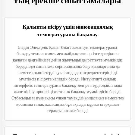
тың ерекше сипаттамалары
Қалыпты пісіру үшін инновациялық
температураны бақылау
Біздің Электрлік Қазан Smart заманауи температураны
басқару технологиясымен жабдықталған, сізге дәлдікпен
қалаған деңгейіңізге дейін жылуыңызды реттеуге мүмкіндік
береді. Бұл сипаттама сорпасыңызды баяу қыздырғанда да
немесе көкөністерді қуырғанда да ингредиенттеріңізді
мүлтіксіз пісіруге кепілдік береді. Интуитивті сандық
интерфейс температураны бақылау мен реттеуді оңайлатады
және пісіру процесіңізге толық бақылау мүмкіндігін береді.
Отбасыңызға қуанақасы үлкен тамақ дайындасаңыз немесе тез
қосымша тамақ жасасаңыз, бұл ақылды құрылғы әрқашан
тұрақты нәтиже береді.