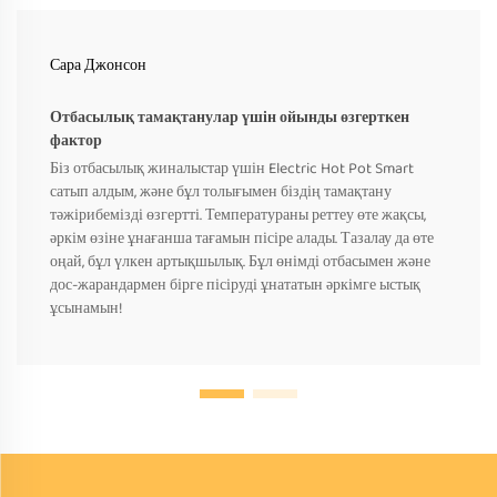
Сара Джонсон
Отбасылық тамақтанулар үшін ойынды өзгерткен
фактор
Біз отбасылық жиналыстар үшін Electric Hot Pot Smart
сатып алдым, және бұл толығымен біздің тамақтану
тәжірибемізді өзгертті. Температураны реттеу өте жақсы,
әркім өзіне ұнағанша тағамын пісіре алады. Тазалау да өте
оңай, бұл үлкен артықшылық. Бұл өнімді отбасымен және
дос-жарандармен бірге пісіруді ұнататын әркімге ыстық
ұсынамын!