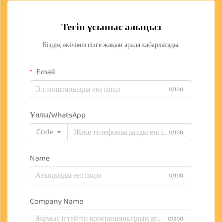
Тегін ұсыныс алыңыз
Біздің өкіліміз сізге жақын арада хабарласады.
Email
0/100
Ұялы/WhatsApp
Code
0/100
Name
0/100
Company Name
0/200