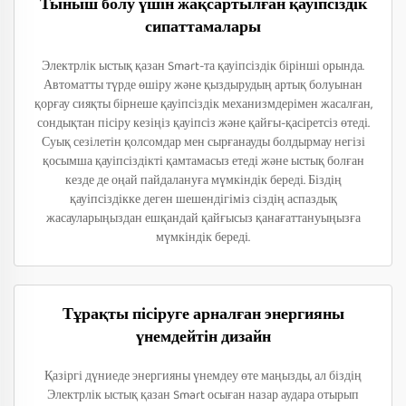
Тыныш болу үшін жақсартылған қауіпсіздік
сипаттамалары
Электрлік ыстық қазан Smart-та қауіпсіздік бірінші орында.
Автоматты түрде өшіру және қыздырудың артық болуынан
қорғау сияқты бірнеше қауіпсіздік механизмдерімен жасалған,
сондықтан пісіру кезіңіз қауіпсіз және қайғы-қасіретсіз өтеді.
Суық сезілетін қолсомдар мен сырғанауды болдырмау негізі
қосымша қауіпсіздікті қамтамасыз етеді және ыстық болған
кезде де оңай пайдалануға мүмкіндік береді. Біздің
қауіпсіздікке деген шешендігіміз сіздің аспаздық
жасауларыңыздан ешқандай қайғысыз қанағаттануыңызға
мүмкіндік береді.
Тұрақты пісіруге арналған энергияны
үнемдейтін дизайн
Қазіргі дүниеде энергияны үнемдеу өте маңызды, ал біздің
Электрлік ыстық қазан Smart осыған назар аудара отырып