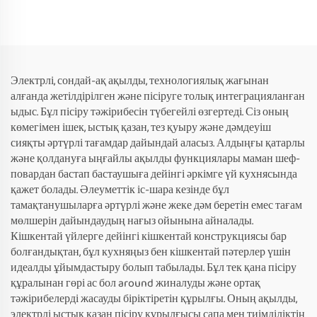
Электрлі, сондай-ақ ақылды, технологиялық жағынан
алғанда жетілдірілген және пісіруге толық интеграцияланған
ыдыс. Бұл пісіру тәжірибесін түбегейлі өзгертеді. Сіз оның
көмегімен ішек, ыстық қазан, тез қуыру және дәмдеуіш
сияқты әртүрлі тағамдар дайындай аласыз. Алдыңғы қатарлы
және қолдануға ыңғайлы ақылды функциялары маман шеф-
повардан бастап бастаушыға дейінгі әркімге үй кухнясында
қажет болады. Әлеуметтік іс-шара кезінде бұл
тамақтанушыларға әртүрлі және жеке дәм беретін емес тағам
мөлшерін дайындаудың нағыз ойынына айналады.
Кішкентай үйлерге дейінгі кішкентай конструкциясы бар
болғандықтан, бұл кухняңыз бен кішкентай пәтерлер үшін
идеалды ұйымдастыру болып табылады. Бұл тек қана пісіру
құралынан гөрі ас бол around жиналуды және ортақ
тәжірибелерді жасауды біріктіретін құрылғы. Оның ақылды,
электрлі ыстық қазан пісіру құрылғысы сапа мен тиімділіктің