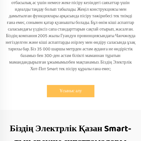
отбасылық ас үшін немесе жеке пісіру кезіндегі саяхаттар үшін
идеалды таңдау болып табылады. Жеңіл конструкциясы мен
дамытылған функциялары арқасында пісіру тәжірибесі тек тиімді
ғана емес, сонымен қатар қуанышты болады. Бұл өнім кіші аспаптар
саласындағы үздіксіз сапа стандарттарын сақтай отырып, жасалған.
Біздің компания 2005 жылы Гуандун провинциясындағы Чаочжоуда
негізделген және кіші аспаптарды әзірлеу мен өндіру саласында ұзақ
тарихы бар. Біз 35 000 шаршы метрден астам ауданға ие өндірістік
базамыз бен 300-ден астам білікті маманнан тұратын
мамандандырылған ұжымымызбен мақтанамыз. Біздің Электрлік
Хот-Пот Smart тек пісіру құралы ғана емес;
Ұсыныс алу
Біздің Электрлік Қазан Smart-