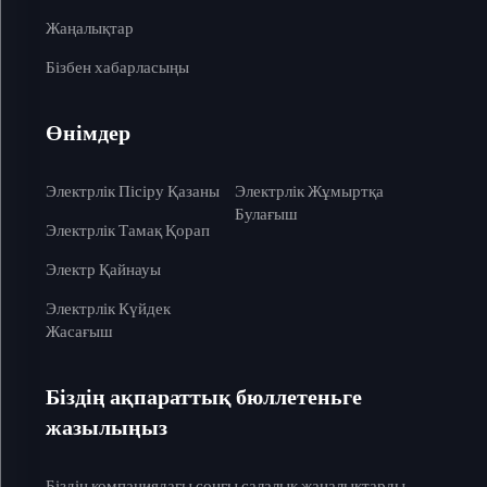
Жаңалықтар
Бізбен хабарласыңы
Өнімдер
Электрлік Пісіру Қазаны
Электрлік Жұмыртқа
Булағыш
Электрлік Тамақ Қорап
Электр Қайнауы
Электрлік Күйдек
Жасағыш
Біздің ақпараттық бюллетеньге
жазылыңыз