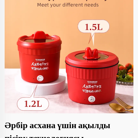
Әрбір асхана үшін ақылды