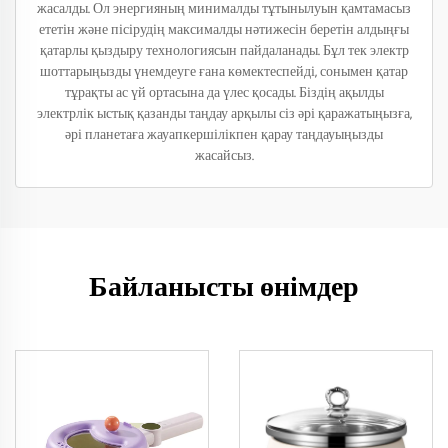
жасалды. Ол энергияның минималды тұтынылуын қамтамасыз
ететін және пісірудің максималды нәтижесін беретін алдыңғы
қатарлы қыздыру технологиясын пайдаланады. Бұл тек электр
шоттарыңызды үнемдеуге ғана көмектеспейді, сонымен қатар
тұрақты ас үй ортасына да үлес қосады. Біздің ақылды
электрлік ыстық қазанды таңдау арқылы сіз әрі қаражатыңызға,
әрі планетаға жауапкершілікпен қарау таңдауыңызды
жасайсыз.
Байланысты өнімдер