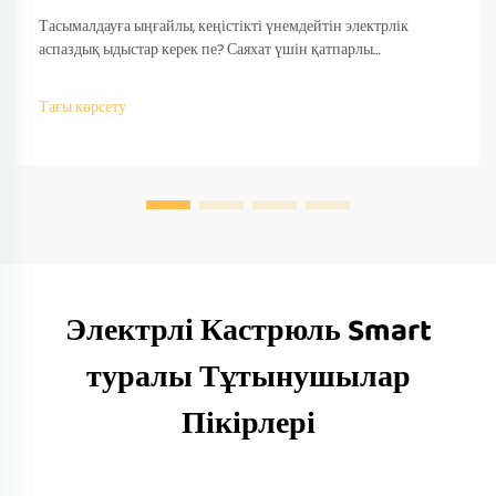
Тасымалдауға ыңғайлы, кеңістікті үнемдейтін электрлік
аспаздық ыдыстар керек пе? Саяхат үшін қатпарлы
дизайндарды өндірушілер қалай сәйкестендіретінін біліңіз —
OEM/ODM қолдау, жылдам прототиптеу және халықаралық
Тағы көрсету
сәйкестік. Бүгін-ақ сұраныс беріңіз.
Электрлі Кастрюль Smart
туралы Тұтынушылар
Пікірлері