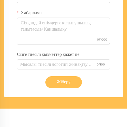
Хабарлама
0/1000
Сізге тиесілі қызметтер қажет пе
0/100
Жіберу