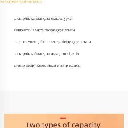
электрлік қайнатқыш
электрлік қайнатқыш екіконтурлы
кішкентай электр пісіру құрылғысы
энергия үнемдейтін электр пісіру құрылғысы
электрлік қайнатқыш ақылдыпісіретін
электр пісіру құрылғысы электр ыдысы