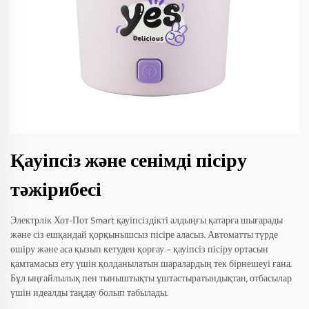
Қауіпсіз және сенімді пісіру
тәжірибесі
Электрлік Хот-Пот Smart қауіпсіздікті алдыңғы қатарға шығарады
және сіз ешқандай қорқынышсыз пісіре аласыз. Автоматты түрде
өшіру және аса қызып кетуден қорғау – қауіпсіз пісіру ортасын
қамтамасыз ету үшін қолданылатын шаралардың тек бірнешеуі ғана.
Бұл ыңғайлылық пен тыныштықты ұштастыратындықтан, отбасылар
үшін идеалды таңдау болып табылады.