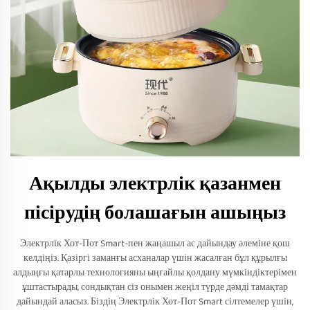
Ақылды электрлік қазанмен
пісірудің болашағын ашыңыз
Электрлік Хот-Пот Smart-пен жаңашыл ас дайындау әлеміне қош
келдіңіз. Қазіргі заманғы асханалар үшін жасалған бұл құрылғы
алдыңғы қатарлы технологияны ыңғайлы қолдану мүмкіндіктерімен
ұштастырады, сондықтан сіз онымен жеңіл түрде дәмді тамақтар
дайындай аласыз. Біздің Электрлік Хот-Пот Smart сілтемелер үшін,