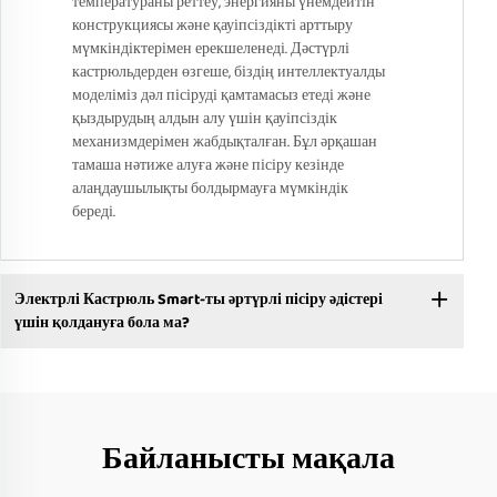
температураны реттеу, энергияны үнемдейтін
конструкциясы және қауіпсіздікті арттыру
мүмкіндіктерімен ерекшеленеді. Дәстүрлі
кастрюльдерден өзгеше, біздің интеллектуалды
моделіміз дәл пісіруді қамтамасыз етеді және
қыздырудың алдын алу үшін қауіпсіздік
механизмдерімен жабдықталған. Бұл әрқашан
тамаша нәтиже алуға және пісіру кезінде
алаңдаушылықты болдырмауға мүмкіндік
береді.
Электрлі Кастрюль Smart-ты әртүрлі пісіру әдістері
үшін қолдануға бола ма?
Байланысты мақала