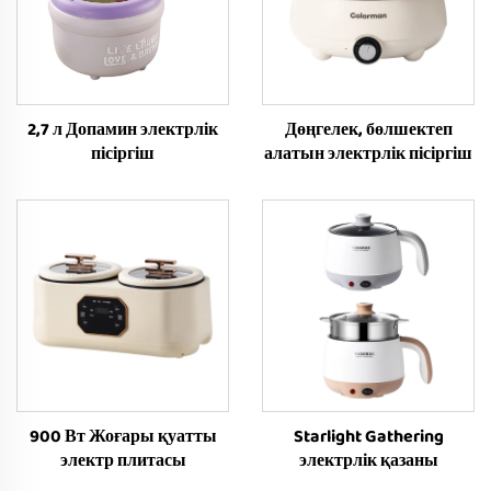
2,7 л Допамин электрлік
Дөңгелек, бөлшектеп
пісіргіш
алатын электрлік пісіргіш
900 Вт Жоғары қуатты
Starlight Gathering
электр плитасы
электрлік қазаны