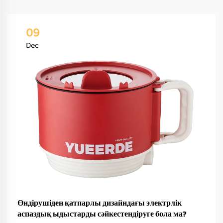
09
Dec
Өндірушіден қатпарлы дизайндағы электрлік
аспаздық ыдыстарды сәйкестендіруге бола ма?