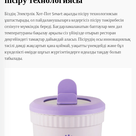
пісіру технологиясы
Біздің Электрлік Хот-Пот Smart ақылды пісіру технологиясын
ұштастырады, ол пайдаланушыларға кедергісіз пісіру тәжірибесін
сезінуге мүмкіндік береді. Бағдарламаланатын баптаулар мен дәл
температураны бақылау арқылы сіз үйіңізде отырып ресторан
деңгейіндегі тамақтар дайындай аласыз. Пісірудің осы инновациялық
тәсілі дәмді жақсартып қана қоймай, уақытты үнемдейді және бұл
күнделікті өмірде шұғыл жүргізетіндерге идеалды таңдау болып
табылады.