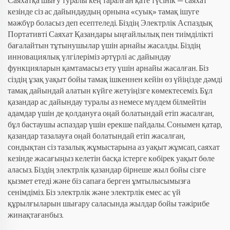
Саяхатқа шығу туралы кең таралған қате түсінік — саяхат
кезінде сіз ас дайындаудың орнына «суық» тамақ ішуге
мәжбүр боласыз деп есептеледі. Біздің Электрлік Аспаздық
Портативті Саяхат Қазандары ыңғайлылық пен тиімділікті
бағалайтын тұтынушылар үшін арнайы жасалды. Біздің
инновациялық үлгілеріміз әртүрлі ас дайындау
функцияларын қамтамасыз ету үшін арнайы жасалған. Біз
сіздің ұзақ уақыт бойы тамақ ішкеннен кейін өз үйіңізде дәмді
тамақ дайындай алатын күйге жетуіңізге көмектесеміз. Бұл
қазандар ас дайындау туралы аз немесе мүлдем білмейтін
адамдар үшін де қолдануға оңай болатындай етіп жасалған,
бұл бастаушы аспаздар үшін ерекше пайдалы. Сонымен қатар,
қазандар тазалауға оңай болатындай етіп жасалған,
сондықтан сіз тазалық жұмыстарына аз уақыт жұмсап, саяхат
кезінде жасағыңыз келетін басқа істерге көбірек уақыт бөле
аласыз. Біздің электрлік қазандар бірнеше жыл бойы сізге
қызмет етеді және біз сапаға берген ұмтылысымызға
сенімдіміз. Біз электрлік және электрлік емес ас үй
құрылғыларын шығару саласында жылдар бойы тәжірибе
жинақтағанбыз.