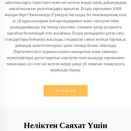
саяхатшыларға, туристерге және кез келген жерде тамақ дайындаудың
ыңғайлылығын ұнататындарға арналған. Біздің тарихымыз 2005
жылдан бергі Чжаочжоуда (Гуандун) басталды, біз инновациялық кіші
ас үй құрылғыларын шоғырландырамыз және электрлік пияз
қазандарымызды тек тиімді ғана емес, сонымен қатар қолдануға
ыңғайлы болатындай етіп жасаймыз. Біздің өнімдеріміз қатаң сапа
стандарттары бойынша жасалады, сондықтан саяхат кезінде барлық ас
дайындау қажеттіліктеріңіз үшін сенімді болып табылады.
Портативтілікті алдыңғы планға шығаратын және заманауи
мүмкіндіктерді ұштастыратын электрлік пияз қазандар сериясымен
танысыңыз, ол сізге кез келген жерде дәмді үй тамағын тамақтануға
мүмкіндік береді.
Ұсыныс алу
Неліктен Саяхат Үшін