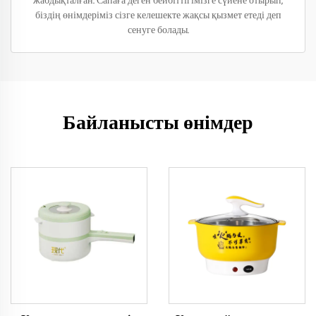
жабдықталған. Сапаға деген бейбіттігімізге сүйене отырып,
біздің өнімдеріміз сізге келешекте жақсы қызмет етеді деп
сенуге болады.
Байланысты өнімдер