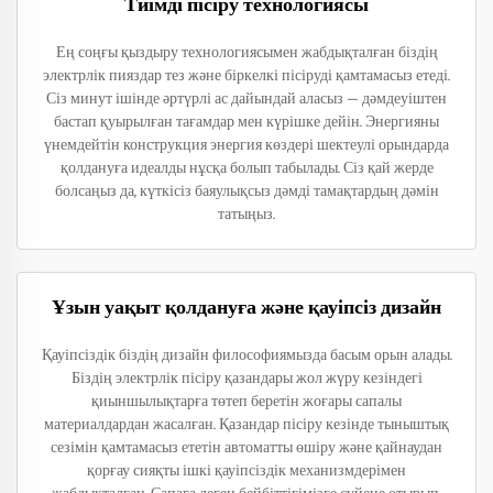
Тиімді пісіру технологиясы
Ең соңғы қыздыру технологиясымен жабдықталған біздің
электрлік пияздар тез және біркелкі пісіруді қамтамасыз етеді.
Сіз минут ішінде әртүрлі ас дайындай аласыз — дәмдеуіштен
бастап қуырылған тағамдар мен күрішке дейін. Энергияны
үнемдейтін конструкция энергия көздері шектеулі орындарда
қолдануға идеалды нұсқа болып табылады. Сіз қай жерде
болсаңыз да, күткісіз баяулықсыз дәмді тамақтардың дәмін
татыңыз.
Ұзын уақыт қолдануға және қауіпсіз дизайн
Қауіпсіздік біздің дизайн философиямызда басым орын алады.
Біздің электрлік пісіру қазандары жол жүру кезіндегі
қиыншылықтарға төтеп беретін жоғары сапалы
материалдардан жасалған. Қазандар пісіру кезінде тыныштық
сезімін қамтамасыз ететін автоматты өшіру және қайнаудан
қорғау сияқты ішкі қауіпсіздік механизмдерімен