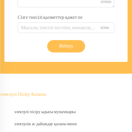
0/1000
Сізге тиесілі қызметтер қажет пе
0/100
Жіберу
электрлі Пісіру Қазаны
электрлі пісіру ыдысы мультиварка
электрлік ас дайындау қазаны мини