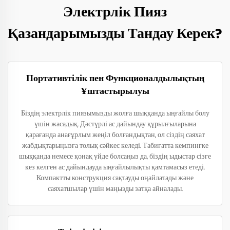
Электрлік Пияз
Қазандарымызды Тандау Керек?
Портативтілік пен Функционалдылықтың
Ұштастырылуы
Біздің электрлік пиязымызды жолға шыққанда ыңғайлы болу
үшін жасадық. Дәстүрлі ас дайындау құрылғыларына
қарағанда анағұрлым жеңіл болғандықтан, ол сіздің саяхат
жабдықтарыңызға толық сәйкес келеді. Табиғатта кемпингке
шыққанда немесе қонақ үйде болсаңыз да, біздің ыдыстар сізге
кез келген ас дайындауда ыңғайлылықты қамтамасыз етеді.
Компактты конструкция сақтауды оңайлатады және
саяхатшылар үшін маңызды затқа айналады.