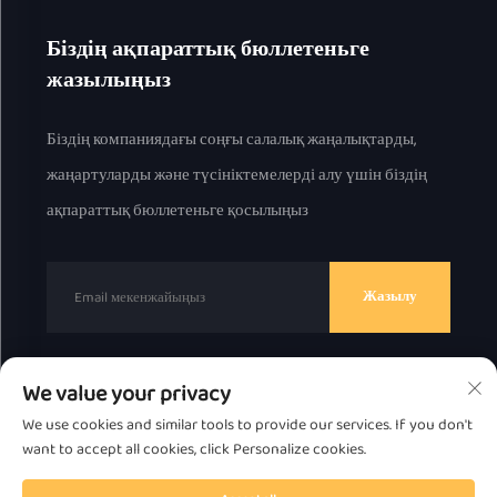
Біздің ақпараттық бюллетеньге
жазылыңыз
Біздің компаниядағы соңғы салалық жаңалықтарды,
жаңартуларды және түсініктемелерді алу үшін біздің
ақпараттық бюллетеньге қосылыңыз
Жазылу
We value your privacy
© 2025 ж. Chaоzhou Great Bear Technology Co., Ltd.
We use cookies and similar tools to provide our services. If you don't
барлық құқық қорғалған.
Жекелік саясат
want to accept all cookies, click Personalize cookies.
Жоғарыға жылжытыңыз