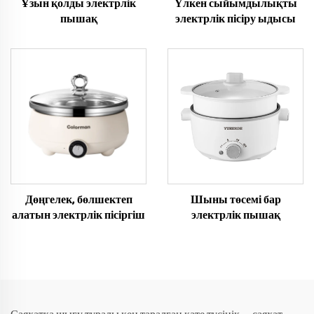
Ұзын қолды электрлік
Үлкен сыйымдылықты
пышақ
электрлік пісіру ыдысы
Дөңгелек, бөлшектеп
Шыны төсемі бар
алатын электрлік пісіргіш
электрлік пышақ