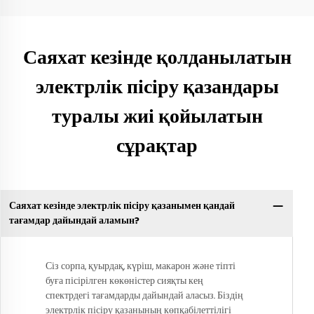
Саяхат кезінде қолданылатын
электрлік пісіру қазандары
туралы жиі қойылатын
сұрақтар
Саяхат кезінде электрлік пісіру қазанымен қандай
тағамдар дайындай аламын?
Сіз сорпа, қуырдақ, күріш, макарон және тіпті
буға пісірілген көкөністер сияқты кең
спектрдегі тағамдарды дайындай аласыз. Біздің
электрлік пісіру қазанының көпқабілеттілігі