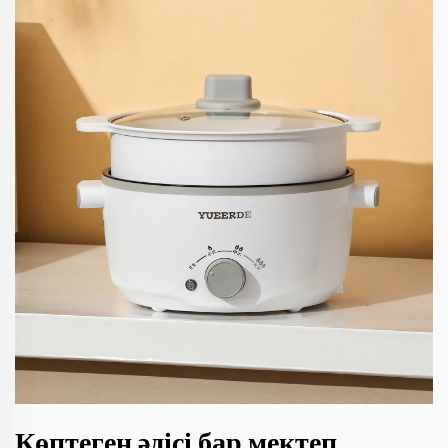
Көптеген әдісі бар мектеп