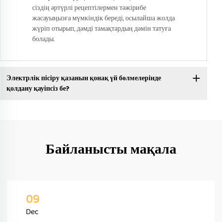
сіздің әртүрлі рецептілермен тәжірибе
жасауыңызға мүмкіндік береді, осылайша жолда
жүріп отырып, дәмді тамақтардың дәмін татуға
болады.
Электрлік пісіру қазанын қонақ үй бөлмелерінде
қолдану қауіпсіз бе?
Байланысты мақала
09
Dec