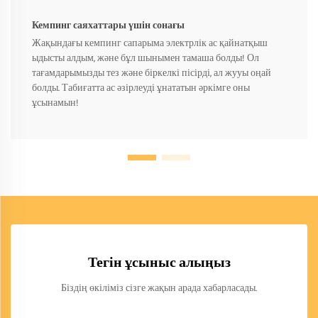
Кемпинг саяхаттары үшін сонағы
Жақындағы кемпинг сапарыма электрлік ас қайнатқыш
ыдысты алдым, және бұл шынымен тамаша болды! Ол
тағамдарымызды тез және біркелкі пісірді, ал жууы оңай
болды. Табиғатта ас әзірлеуді ұнататын әркімге оны
ұсынамын!
Тегін ұсыныс алыңыз
Біздің өкіліміз сізге жақын арада хабарласады.