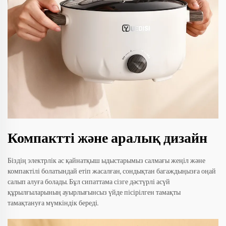
Компактті және аралық дизайн
Біздің электрлік ас қайнатқыш ыдыстарымыз салмағы жеңіл және
компактілі болатындай етіп жасалған, сондықтан багаждыңызға оңай
салып алуға болады. Бұл сипаттама сізге дәстүрлі асүй
құрылғыларының ауырлығынсыз үйде пісірілген тамақты
тамақтануға мүмкіндік береді.