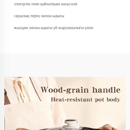
электрлік пияз қайнатқыш easycook
саудалық терең лапша ыдысы
жылдам лапша ыдысы үй шаруашылығы үшін