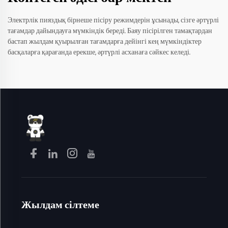
Электрлік пияздық бірнеше пісіру режимдерін ұсынады, сізге әртүрлі
тағамдар дайындауға мүмкіндік береді. Баяу пісірілген тамақтардан
бастап жылдам қуырылған тағамдарға дейінгі кең мүмкіндіктер
басқаларға қарағанда ерекше, әртүрлі асханаға сәйкес келеді.
Жылдам сілтеме