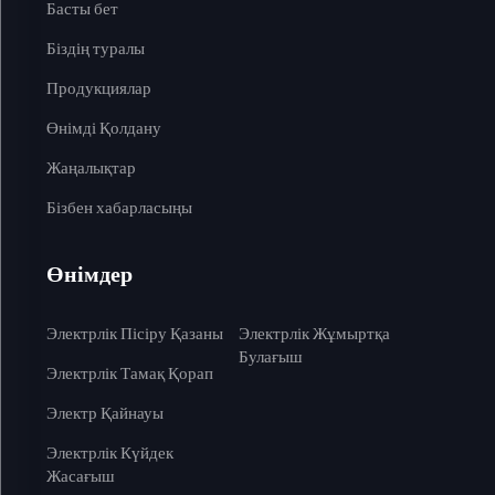
Басты бет
Біздің туралы
Продукциялар
Өнімді Қолдану
Жаңалықтар
Бізбен хабарласыңы
Өнімдер
Электрлік Пісіру Қазаны
Электрлік Жұмыртқа
Булағыш
Электрлік Тамақ Қорап
Электр Қайнауы
Электрлік Күйдек
Жасағыш