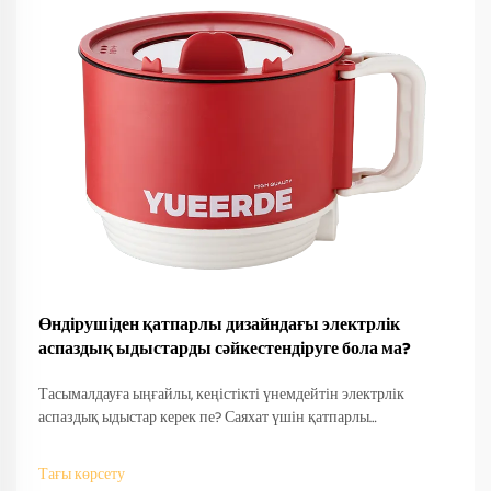
Өндірушіден қатпарлы дизайндағы электрлік
аспаздық ыдыстарды сәйкестендіруге бола ма?
Тасымалдауға ыңғайлы, кеңістікті үнемдейтін электрлік
аспаздық ыдыстар керек пе? Саяхат үшін қатпарлы
дизайндарды өндірушілер қалай сәйкестендіретінін біліңіз —
OEM/ODM қолдау, жылдам прототиптеу және халықаралық
Тағы көрсету
сәйкестік. Бүгін-ақ сұраныс беріңіз.