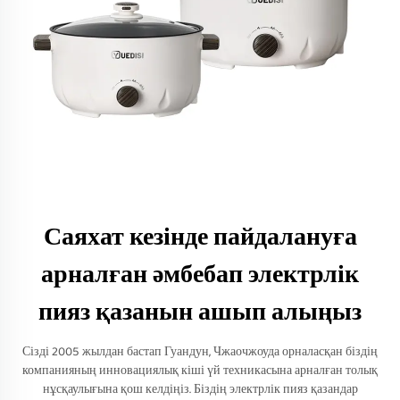
Саяхат кезінде пайдалануға
арналған әмбебап электрлік
пияз қазанын ашып алыңыз
Сізді 2005 жылдан бастап Гуандун, Чжаочжоуда орналасқан біздің
компанияның инновациялық кіші үй техникасына арналған толық
нұсқаулығына қош келдіңіз. Біздің электрлік пияз қазандар