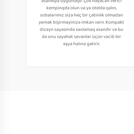
asanlıqla uyğunlaşır. Çox həyəcan verici
kempinqdə olun və ya oteldə qalın,
sobalarımız sizə heç bir çətinlik olmadan
yemək bişirməyinizə imkan verir. Kompakt
dizayn sayəsində saxlamaq asandır və bu
da onu səyahət sevənlər üçün vacib bir
əşya halına gətirir.