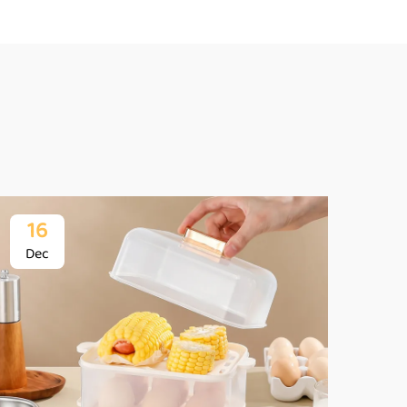
16
1
Dec
De