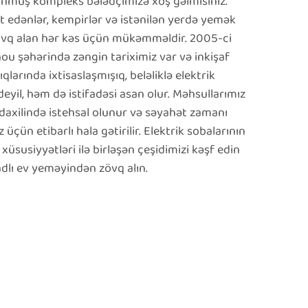
lunmuş kompleks bələdçimizə xoş gəlmisiniz.
t edənlər, kempirlər və istənilən yerdə yemək
övq alan hər kəs üçün mükəmməldir. 2005-ci
ou şəhərində zəngin tariximiz var və inkişaf
larında ixtisaslaşmışıq, beləliklə elektrik
deyil, həm də istifadəsi asan olur. Məhsullarımız
 daxilində istehsal olunur və səyahət zamanı
üçün etibarlı hala gətirilir. Elektrik sobalarının
 xüsusiyyətləri ilə birləşən çeşidimizi kəşf edin
dlı ev yeməyindən zövq alın.