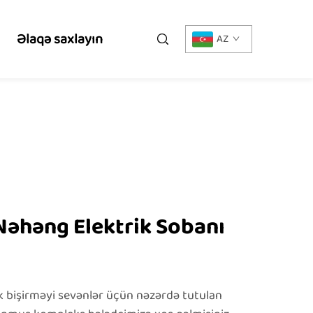
Əlaqə saxlayın
AZ
Nəhəng Elektrik Sobanı
bişirməyi sevənlər üçün nəzərdə tutulan