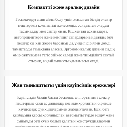
Компактті және аралық дизайн
Тасымалдауға ыңғайлы болу үшін жасалған біздің электр
пештеріміз компактілі және жеңіл, сондықтан оларды
тасымалдау мен сақтау оңай. Кішкентай асханаларға,
автоприцептерге және кемпинг сапарларына идеалды, бұл
пештер сіз қай жерге барсаңыз да, үйде пісірілген дәмді
тамақтарды тамақтана аласыз. Эргономикалық дизайн сіздің
өмір салтыңызға тегіс сәйкес келеді және тиімділікті сақтай
отырып, ыңғайлылықты қамтамасыз етеді.
Жан тыныштығы үшін қауіпсіздік ережелері
Қауіпсіздік біздің басты басымыз, ал портативті электр
пештеріміз сізді ас дайындау кезінде қорғайтын бірнеше
қауіпсіздік функцияларымен жабдықталған. Ішкі беті
қызбауына қарсы қорғаныспен, автоматты түрде өшіру және
сыйымды беті суық болып қалатын конструкциялармен