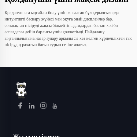
Қолданушыға ыңғайлы болу үшін жасалған бұл құрылғыларда
интуитивті басқару жүйесі мен оқуға оңай дисплейлер бар,
сондықтан пісіруді жақсы білмейтін адамдардан бастап кәсіби
аспаздарға дейін барлығы үшін қолжетімді. Пайдалану
ыңғайлылығына назар аудару арқылы сіз кез келген күрделіліктен тыс
пісірудің рахатын басып тұрып сезіне аласыз.
Жылдам сілтеме