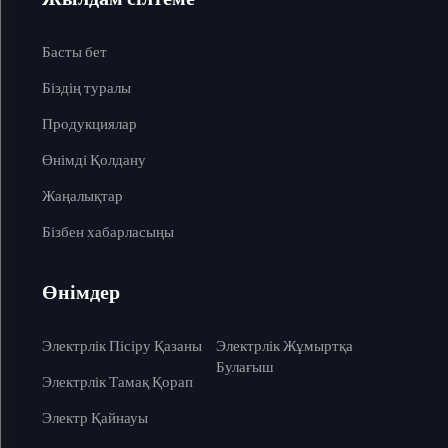
Басты бет
Біздің туралы
Продукциялар
Өнімді Қолдану
Жаңалықтар
Бізбен хабарласыңы
Өнімдер
Электрлік Пісіру Қазаны
Электрлік Жұмыртқа
Булағыш
Электрлік Тамақ Қорап
Электр Қайнауы