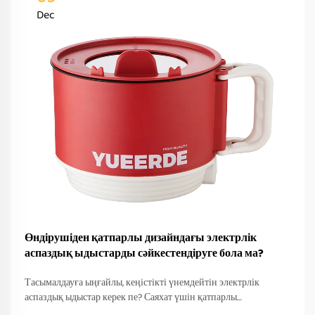
Dec
Өндірушіден қатпарлы дизайндағы электрлік
аспаздық ыдыстарды сәйкестендіруге бола ма?
Тасымалдауға ыңғайлы, кеңістікті үнемдейтін электрлік
аспаздық ыдыстар керек пе? Саяхат үшін қатпарлы
дизайндарды өндірушілер қалай сәйкестендіретінін біліңіз —