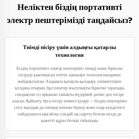
Неліктен біздің портативті
электр пештерімізді таңдайсыз?
Тиімді пісіру үшін алдыңғы қатарлы
технология
Біздің портативті электр пештеріміз тиімді және біркелкі
пісіруді қамтамасыз ететін заманауи технологиялармен
жабдықталған. Алдыңғы қатарлы қыздыру элементтерін
қолдана отырып, бұл пештер жылулықты біркелкі таратады,
сондықтан сіз әрқашан тамақты мүдірмей дәлме-дәл пісіре
аласыз. Қайнату, буға пісіру немесе қуыру — біздің пештеріміз
сізге жылдам да сенімді нәтиже береді және олар күнделікті
пайдалануға ыңғайлы, сондай-ақ сыртта болған кезде де
қажетті құрал болып табылады.