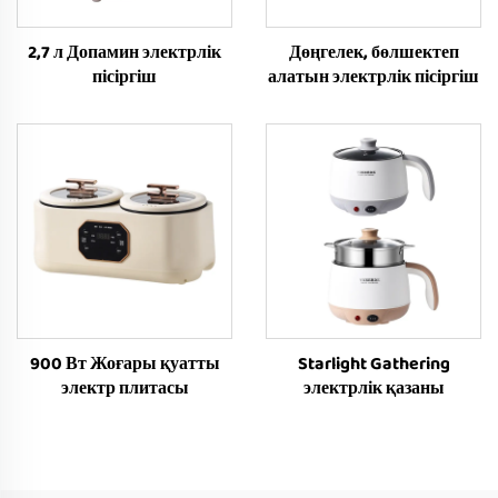
2,7 л Допамин электрлік
Дөңгелек, бөлшектеп
пісіргіш
алатын электрлік пісіргіш
900 Вт Жоғары қуатты
Starlight Gathering
электр плитасы
электрлік қазаны