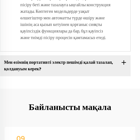
пісіру беті және тазалауға ыңғайлы конструкция
жатады. Көптеген модельдерде уақыт
өлшегіштер мен автоматты түрде өшіру және
ішінің аса қызып кетуінен қорғаныс сияқты
қауіпсіздік функциялары да бар, бұл қауіпсіз
және тиімді пісіру процесін қамтамасыз етеді.
Мен өзімнің портативті электр пешімді қалай тазалап,
қолдануым керек?
Байланысты мақала
09