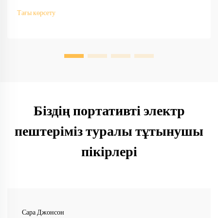
OEM/ODM қолдау, жылдам прототиптеу және халықаралық
Тағы көрсету
сәйкестік. Бүгін-ақ сұраныс беріңіз.
Біздің портативті электр
пештеріміз туралы тұтынушы
пікірлері
Сара Джонсон