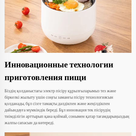
Инновационные технологии
приготовления пищи
Біздің қолданыстағы электр пісіру құрылғыларымыз тез және
біркелкі жылыту үшін соңғы заманғы пісіру технологиясын
қолданады, бұл сізге тамақты дәлдікпен және жеңілдікпен
дайындауға мүмкіндік береді. Бұл инновация тек пісірудің
тиімділігін арттырып қана қоймай, сонымен қатар тағамдарыңыздың
жалпы сапасын да көтереді.