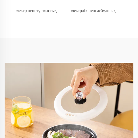
электр пеш тұрмыстық
электрлік пеш асбұлшық