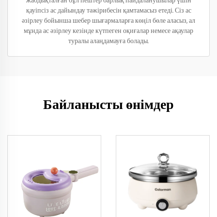
жабдықталған бұл пештер барлық пайдаланушылар үшін
қауіпсіз ас дайындау тәжірибесін қамтамасыз етеді. Сіз ас
әзірлеу бойынша шебер шығармаларға көңіл бөле аласыз, ал
мұнда ас әзірлеу кезінде күтпеген оқиғалар немесе ақаулар
туралы алаңдамауға болады.
Байланысты өнімдер