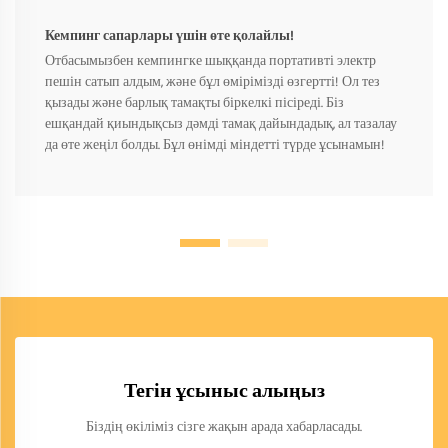
Кемпинг сапарлары үшін өте қолайлы!
Отбасымызбен кемпингке шыққанда портативті электр
пешін сатып алдым, және бұл өмірімізді өзгертті! Ол тез
қызады және барлық тамақты біркелкі пісіреді. Біз
ешқандай қиындықсыз дәмді тамақ дайындадық, ал тазалау
да өте жеңіл болды. Бұл өнімді міндетті түрде ұсынамын!
Тегін ұсыныс алыңыз
Біздің өкіліміз сізге жақын арада хабарласады.