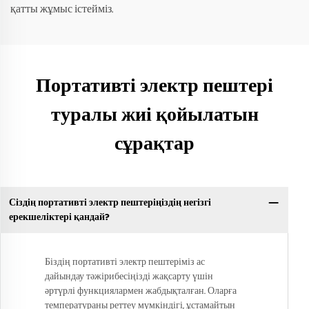
қатты жұмыс істейміз.
Портативті электр пештері
туралы жиі қойылатын
сұрақтар
Сіздің портативті электр пештеріңіздің негізгі
ерекшеліктері қандай?
Біздің портативті электр пештеріміз ас
дайындау тәжірибесіңізді жақсарту үшін
әртүрлі функциялармен жабдықталған. Оларға
температураны реттеу мүмкіндігі, ұстамайтын