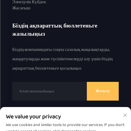
Электрлік Күйдек
Жасағыш
Біздің ақпараттық бюллетеньге
жазылыңыз
Біздің компаниядағы соңғы салалық жаңалықтарды,
жаңартуларды және түсініктемелерді алу үшін біздің
ақпараттық бюллетеньге қосылыңыз
Жазылу
We value your privacy
© 2025 ж. Chaоzhou Great Bear Technology Co., Ltd.
We use cookies and similar tools to provide our services. If you don't
барлық құқық қорғалған.
Жекелік саясат