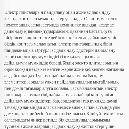
Электр плиталарын пайдалану оңай және ас дайындау
кезінде көптеген мүмкіндіктер ұсынады. Офисте, мектепте
немесе ашық аспан астында кемпингке шыққан кезде ас
дайындау қиындық тудырмасын. Қазаннан бастап, буға
пісірілген көкөністерге дейін кез келген ас дайындау үшін
біздің көп тасымалданатын электр плиталарының бірін
пайдаланыңыз. Әртүрлі ас дайындау әдістерін пайдалану
және сынап көру мүмкіндігі сізге қалауыңызша ас
дайындауға мүмкіндік береді. Біздің электр плиталарының
бірін қосқан кезде кез келген жерде және кез келген жағдайда
ас дайындаңыз. Түсіну оңай пайдаланушы басқару
элементтері арқылы үлкен пайдаланушылық ыңғайлылық
пен дәмді тағамдар алуға болады. Тасымалданатын электр
плиталары компактілі, пайдалануға оңай әрі көп түрлі ас
дайындау мүмкіндіктері бар, сондықтан тар кухняда дәмді
тағамдар дайындай аласыз немесе ашық аспан астында ұлы
дәмхана тәжірибесін бастан өткізе аласыз. Кіші үй техникасы
саласындағы лидер ретінде біз қолданушыларымызды
түсінеміз және олардың ас дайындау қажеттіліктері үшін