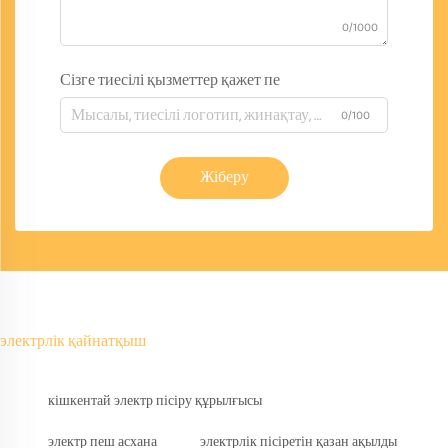
0/1000
Сізге тиесілі қызметтер қажет пе
0/100
Жіберу
электрлік қайнатқыш
кішкентай электр пісіру құрылғысы
электр пеш асхана
электрлік пісіретін қазан ақылды