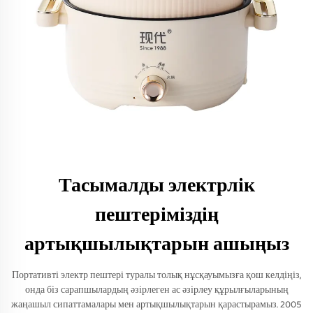
Тасымалды электрлік
пештеріміздің
артықшылықтарын ашыңыз
Портативті электр пештері туралы толық нұсқауымызға қош келдіңіз,
онда біз сарапшылардың әзірлеген ас әзірлеу құрылғыларының
жаңашыл сипаттамалары мен артықшылықтарын қарастырамыз. 2005