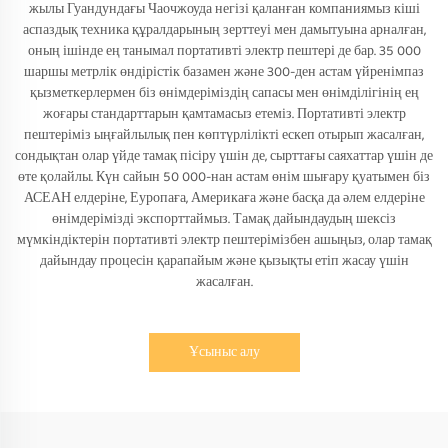
жылы Гуандундағы Чаочжоуда негізі қаланған компаниямыз кіші
аспаздық техника құралдарының зерттеуі мен дамытуына арналған,
оның ішінде ең танымал портативті электр пештері де бар. 35 000
шаршы метрлік өндірістік базамен және 300-ден астам үйренімпаз
қызметкерлермен біз өнімдеріміздің сапасы мен өнімділігінің ең
жоғары стандарттарын қамтамасыз етеміз. Портативті электр
пештеріміз ыңғайлылық пен көптүрлілікті ескеп отырып жасалған,
сондықтан олар үйде тамақ пісіру үшін де, сырттағы саяхаттар үшін де
өте қолайлы. Күн сайын 50 000-нан астам өнім шығару қуатымен біз
АСЕАН елдеріне, Еуропаға, Америкаға және басқа да әлем елдеріне
өнімдерімізді экспорттаймыз. Тамақ дайындаудың шексіз
мүмкіндіктерін портативті электр пештерімізбен ашыңыз, олар тамақ
дайындау процесін қарапайым және қызықты етіп жасау үшін
жасалған.
Ұсыныс алу