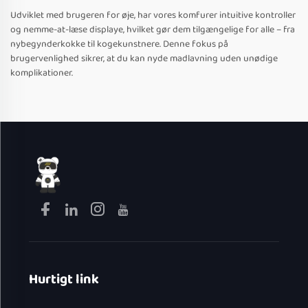
Udviklet med brugeren for øje, har vores komfurer intuitive kontroller
og nemme-at-læse displaye, hvilket gør dem tilgængelige for alle – fra
nybegynderkokke til kogekunstnere. Denne fokus på
brugervenlighed sikrer, at du kan nyde madlavning uden unødige
komplikationer.
Hurtigt link