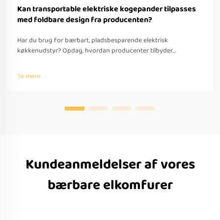
Kan transportable elektriske kogepander tilpasses
med foldbare design fra producenten?
Har du brug for bærbart, pladsbesparende elektrisk
køkkenudstyr? Opdag, hvordan producenter tilbyder
tilpassede foldbare løsninger til rejser – med OEM/ODM-
understøttelse, hurtig prototyping og overholdelse af globale
Se mere
standarder. Anmod om et tilbud i dag.
Kundeanmeldelser af vores
bærbare elkomfurer