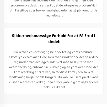
lækre hjemmelavede måltider, hvor du end går hen. Den
ergonomiske design sørger for, at de integreres problemfrit i
din livsstil og yder bekvemmelighed uden at gå på kompromis
med ydelsen.
Sikkerhedsmæssige forhold for at få fred i
sindet
Sikkerhed er vores vigtigste prioritet, og vores bærbare
elkomfyr leveres med flere sikkerhedsfunktioner, der beskytter
dig under madlavningen. Udstyret med beskyttelse mod
overophedning, automatisk slukning og en ydre overflade, der
forbliver kølig at røre ved, sikrer disse komfyr en sikkert
madlavningsmiljø for alle brugere. Du kan fokusere på at skabe
kulinariske mesterværker, uden at bekymre dig om ulykker eller
uheld i køkkenet.