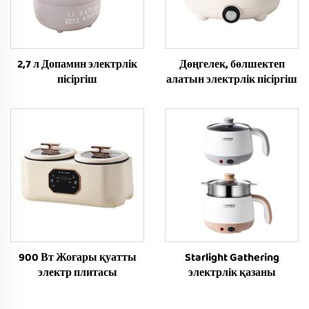
2,7 л Допамин электрлік
Дөңгелек, бөлшектеп
пісіргіш
алатын электрлік пісіргіш
900 Вт Жоғары қуатты
Starlight Gathering
электр плитасы
электрлік қазаны