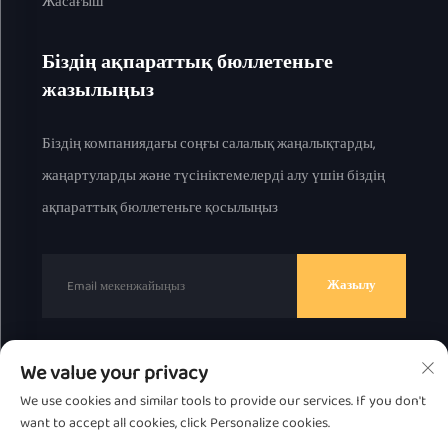
Жасағыш
Біздің ақпараттық бюллетеньге
жазылыңыз
Біздің компаниядағы соңғы салалық жаңалықтарды,
жаңартуларды және түсініктемелерді алу үшін біздің
ақпараттық бюллетеньге қосылыңыз
Жазылу
We value your privacy
© 2025 ж. Chaоzhou Great Bear Technology Co., Ltd.
We use cookies and similar tools to provide our services. If you don't
барлық құқық қорғалған.
Жекелік саясат
want to accept all cookies, click Personalize cookies.