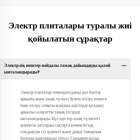
Электр плиталары туралы жиі
қойылатын сұрақтар
Электрліқ пештер пайдалы тамақ дайындауды қалай
ынталандырады?
Электр плиталар температураны дәл баптау
арқылы және азық-түлікті бумен пісіру немесе
баяу пісіру сияқты жаңаша әдістерді қолдану
арқылы салауатты тамақ пісіруді
ынталандырады. Бұл әдістер азық-түліктегі
қоректік заттарды сақтауға көмектеседі,
сондықтан сіз қоректі және дәмді тамақтың
болуын қамтамасыз етесіз. Сонымен қатар,