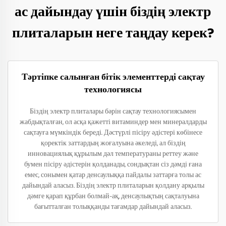
ас дайындау үшін біздің электр
плиталарын неге таңдау керек?
Тәртіпке салынған бітік элементтерді сақтау
технологиясы
Біздің электр плиталары бәрін сақтау технологиясымен
жабдықталған, ол асқа қажетті витаминдер мен минералдарды
сақтауға мүмкіндік береді. Дәстүрлі пісіру әдістері көбінесе
қоректік заттардың жоғалуына әкеледі, ал біздің
инновациялық құрылым дәл температураны реттеу және
бумен пісіру әдістерін қолданады, сондықтан сіз дәмді ғана
емес, сонымен қатар денсаулыққа пайдалы заттарға толы ас
дайындай аласыз. Біздің электр плиталарын қолдану арқылы
дәмге қарап құрбан болмай-ақ, денсаулықтың сақталуына
бағытталған толыққанды тағамдар дайындай аласыз.