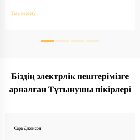
дизайндарды өндірушілер қалай сәйкестендіретінін біліңіз —
OEM/ODM қолдау, жылдам прототиптеу және халықаралық
Тағы көрсету
сәйкестік. Бүгін-ақ сұраныс беріңіз.
Біздің электрлік пештерімізге
арналған Тұтынушы пікірлері
Сара Джонсон