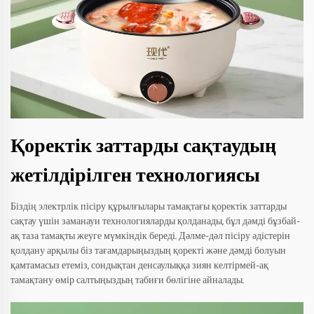
Қоректік заттарды сақтаудың
жетілдірілген технологиясы
Біздің электрлік пісіру құрылғылары тамақтағы қоректік заттарды
сақтау үшін заманауи технологияларды қолданады, бұл дәмді бұзбай-
ақ таза тамақты жеуге мүмкіндік береді. Дәлме-дәл пісіру әдістерін
қолдану арқылы біз тағамдарыңыздың қоректі және дәмді болуын
қамтамасыз етеміз, сондықтан денсаулыққа зиян келтірмей-ақ
тамақтану өмір салтыңыздың табиғи бөлігіне айналады.