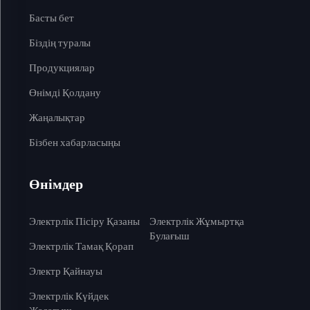
Басты бет
Біздің туралы
Продукциялар
Өнімді Қолдану
Жаңалықтар
Бізбен хабарласыңы
Өнімдер
Электрлік Пісіру Қазаны
Электрлік Жұмыртқа
Булағыш
Электрлік Тамақ Қорап
Электр Қайнауы
Электрлік Күйдек