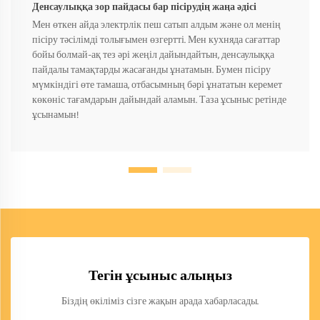
Денсаулыққа зор пайдасы бар пісірудің жаңа әдісі
Мен өткен айда электрлік пеш сатып алдым және ол менің
пісіру тәсілімді толығымен өзгертті. Мен кухняда сағаттар
бойы болмай-ақ тез әрі жеңіл дайындайтын, денсаулыққа
пайдалы тамақтарды жасағанды ұнатамын. Бумен пісіру
мүмкіндігі өте тамаша, отбасымның бәрі ұнататын керемет
көкөніс тағамдарын дайындай аламын. Таза ұсыныс ретінде
ұсынамын!
Тегін ұсыныс алыңыз
Біздің өкіліміз сізге жақын арада хабарласады.