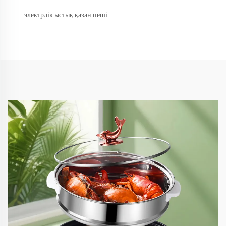
электрлік ыстық қазан пеші