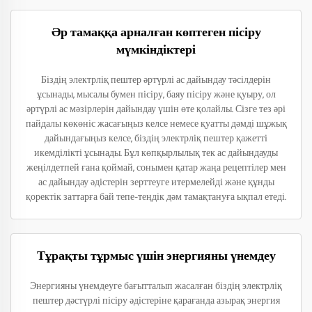
Әр тамаққа арналған көптеген пісіру
мүмкіндіктері
Біздің электрліқ пештер әртүрлі ас дайындау тәсілдерін
ұсынады, мысалы бумен пісіру, баяу пісіру және қуыру, ол
әртүрлі ас мәзірлерін дайындау үшін өте қолайлы. Сізге тез әрі
пайдалы көкөніс жасағыңыз келсе немесе қуатты дәмді шұжық
дайындағыңыз келсе, біздің электрліқ пештер қажетті
икемділікті ұсынады. Бұл көпқырлылық тек ас дайындауды
жеңілдетпей ғана қоймай, сонымен қатар жаңа рецептілер мен
ас дайындау әдістерін зерттеуге итермелейді және құнды
қоректік заттарға бай тепе-теңдік дәм тамақтануға ықпал етеді.
Тұрақты тұрмыс үшін энергияны үнемдеу
Энергияны үнемдеуге бағытталып жасалған біздің электрліқ
пештер дәстүрлі пісіру әдістеріне қарағанда азырақ энергия