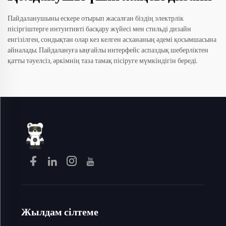
Пайдаланушыны ескере отырып жасалған біздің электрлік
пісіргіштерге интуитивті басқару жүйесі мен стильді дизайн
енгізілген, сондықтан олар кез келген асхананың әдемі қосымшасына
айналады. Пайдалануға ыңғайлы интерфейс аспаздық шеберліктен
қатты тәуелсіз, әркімнің таза тамақ пісіруге мүмкіндігін береді.
Жылдам сілтеме