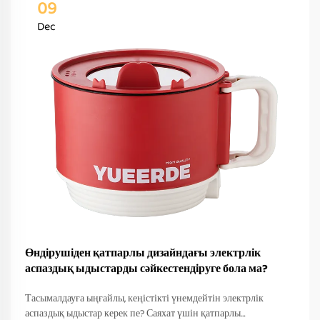
09
Dec
Өндірушіден қатпарлы дизайндағы электрлік
аспаздық ыдыстарды сәйкестендіруге бола ма?
Тасымалдауға ыңғайлы, кеңістікті үнемдейтін электрлік
аспаздық ыдыстар керек пе? Саяхат үшін қатпарлы