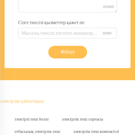
0/1000
Сізге тиесілі қызметтер қажет пе
0/100
Жіберу
электрлік қайнатқыш
электрлі пеш болат
электрлік пеш сорпасы
отбасылық электрлік пеш
электрлік пеш компактілі