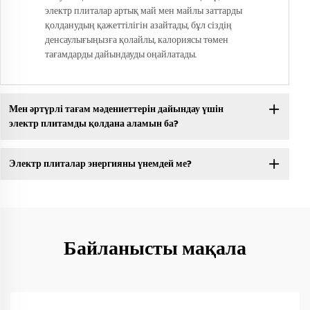
электр плиталар артық май мен майлы заттарды
қолданудың қажеттілігін азайтады, бұл сіздің
денсаулығыңызға қолайлы, калориясы төмен
тағамдарды дайындауды оңайлатады.
Мен әртүрлі тағам мәдениеттерін дайындау үшін
электр плитамды қолдана аламын ба?
Электр плиталар энергияны үнемдей ме?
Байланысты мақала