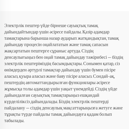
Электрлік пештер үйде бірнеше сауықтық тамақ
дайындайтындар үшін әсіресе пайдалы. Қазір адамдар
тамақтарына барынша назар аударып жатқандықтан, тамақ
дайындау процесін оңайлататын және тамақ сапасын
жақсартатын пештерге сұраныс артуда. Сіздің
денсаулығыңыз бен оңай тамақ дайындау тәжірибесі — біздің
электрлік пештеріміздің басымдықтары. Сонымен қатар, сіз
өнімдерден әртүрлі тамақтар дайындау үшін бумен пісіре
аласыз, қуыра аласыз және баяу пісіре аласыз. Сондай-ақ,
пештердің автоматтандырылған функциялары әсіресе
жұмысқа толы адамдар үшін уақыт үнемдейді. Сіздің үйде
дайындалған сауықтық тамақтарыңыз ешқандай
күрделіліксіз дайындалады. Біздің электрлік пештерді
пайдалану — сіздің денсаулық мақсаттарыңызға жетуге және
тұрақты түрде пайдалы тамақ дайындауға қадам болып
табылады.