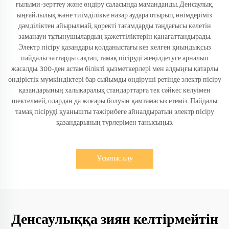
ғылыми-зерттеу және өндіру саласында маманданды. Денсаулық,
ыңғайлылық және тиімділікке назар аудара отырып, өнімдеріміз
дәмділіктен айырылмай, қоректі тағамдарды таңдағысы келетін
заманауи тұтынушылардың қажеттіліктерін қанағаттандырады.
Электр пісіру қазандары қолданыстағы кез келген қиындықсыз
пайдалы заттарды сақтап, тамақ пісіруді жеңілдетуге арналып
жасалды. 300-ден астам білікті қызметкерлері мен алдыңғы қатарлы
өндірістік мүмкіндіктері бар сыйымды өндіруші ретінде электр пісіру
қазандарының халықаралық стандарттарға тек сәйкес келуімен
шектелмей, олардан да жоғары болуын қамтамасыз етеміз. Пайдалы
тамақ пісіруді қуанышты тәжірибеге айналдыратын электр пісіру
қазандарының түрлерімен танысыңыз.
Ұсыныс алу
Денсаулыққа зиян келтірмейтін