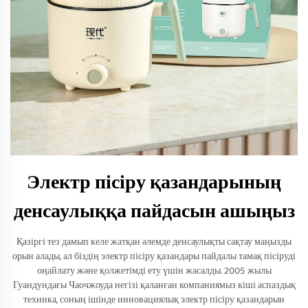
Электр пісіру қазандарының
денсаулыққа пайдасын ашыңыз
Қазіргі тез дамып келе жатқан әлемде денсаулықты сақтау маңызды
орын алады, ал біздің электр пісіру қазандары пайдалы тамақ пісіруді
оңайлату және қолжетімді ету үшін жасалды. 2005 жылы
Гуандундағы Чаочжоуда негізі қаланған компаниямыз кіші аспаздық
техника, соның ішінде инновациялық электр пісіру қазандарын