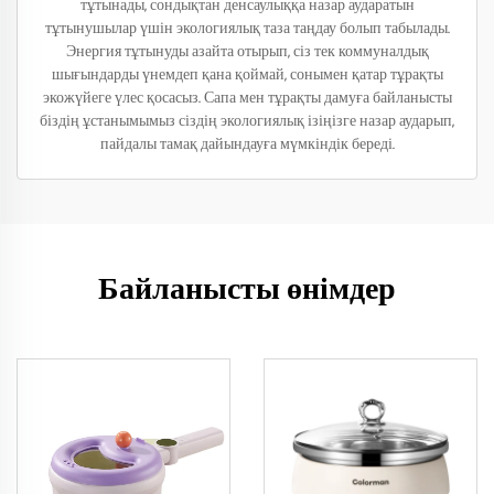
тұтынады, сондықтан денсаулыққа назар аударатын
тұтынушылар үшін экологиялық таза таңдау болып табылады.
Энергия тұтынуды азайта отырып, сіз тек коммуналдық
шығындарды үнемдеп қана қоймай, сонымен қатар тұрақты
экожүйеге үлес қосасыз. Сапа мен тұрақты дамуға байланысты
біздің ұстанымымыз сіздің экологиялық ізіңізге назар аударып,
пайдалы тамақ дайындауға мүмкіндік береді.
Байланысты өнімдер