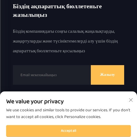
Біздің ақпараттық бюллетеньге
жазылыңыз
Біздің компаниядағы соңғы салалық жаңалықтарды,
жаңартуларды және түсініктемелерді алу үшін біздің
ақпараттық бюллетеньге қосылыңыз
Жазылу
We value your privacy
© 2025 ж. Chaоzhou Great Bear Technology Co., Ltd.
We use cookies and similar tools to provide our services. If you don't
барлық құқық қорғалған.
Жекелік саясат
want to accept all cookies, click Personalize cookies.
Жоғарыға жылжытыңыз
Accept all