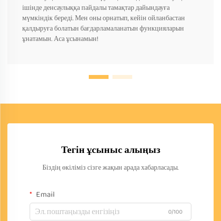
ішінде денсаулыққа пайдалы тамақтар дайындауға
мүмкіндік береді. Мен оны орнатып, кейін ойланбастан
қалдыруға болатын бағдарламаланатын функцияларын
ұнатамын. Аса ұсынамын!
Тегін ұсыныс алыңыз
Біздің өкіліміз сізге жақын арада хабарласады.
Email
0/100