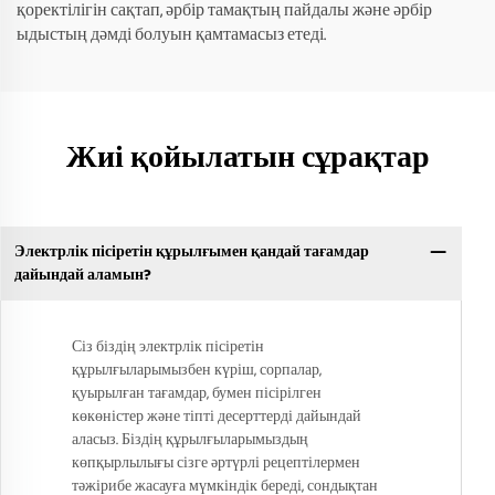
қоректілігін сақтап, әрбір тамақтың пайдалы және әрбір
ыдыстың дәмді болуын қамтамасыз етеді.
Жиі қойылатын сұрақтар
Электрлік пісіретін құрылғымен қандай тағамдар
дайындай аламын?
Сіз біздің электрлік пісіретін
құрылғыларымызбен күріш, сорпалар,
қуырылған тағамдар, бумен пісірілген
көкөністер және тіпті десерттерді дайындай
аласыз. Біздің құрылғыларымыздың
көпқырлылығы сізге әртүрлі рецептілермен
тәжірибе жасауға мүмкіндік береді, сондықтан