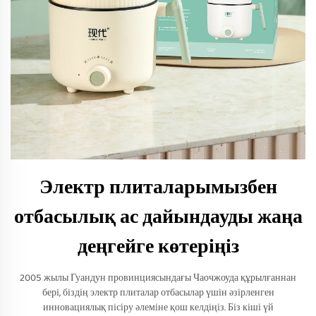
Электр плиталарымызбен
отбасылық ас дайындауды жаңа
деңгейге көтеріңіз
2005 жылы Гуандун провинциясындағы Чаочжоуда құрылғаннан
бері, біздің электр плиталар отбасылар үшін әзірленген
инновациялық пісіру әлеміне қош келдіңіз. Біз кіші үй