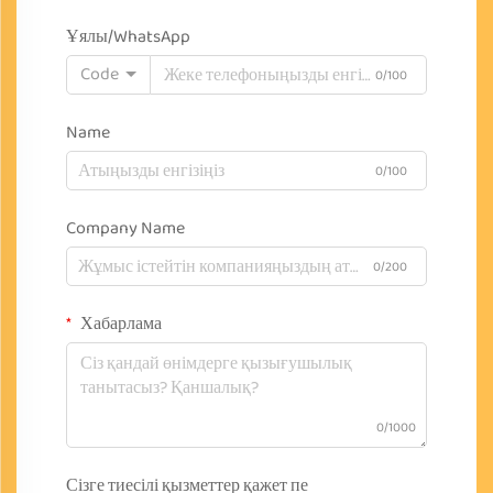
Ұялы/WhatsApp
Code
0/100
Name
0/100
Company Name
0/200
Хабарлама
0/1000
Сізге тиесілі қызметтер қажет пе