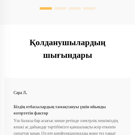
Қолданушылардың
шығындары
Сара Л.
Біздің отбасылардың тамақтануы үшін ойынды
өзгертетін фактор
Үш баласы бар асығыс шеше ретінде электрлік пешіміздің
кешкі ас дайындау тәртібімізге қаншалықты әсер еткенін
сипаттау қиын. Ол өте көпфункционалды және тез уақыт