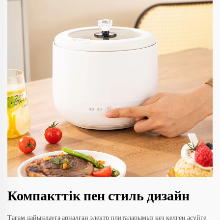
Компакттік пен стиль дизайн
Тағам дайындауға арналған электр плиталарымыз кез келген асүйге