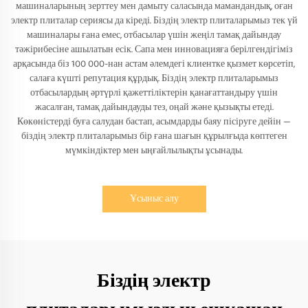
машиналарының зерттеу мен дамыту саласында мамандандық, оған
электр плиталар сериясы да кіреді. Біздің электр плиталарымыз тек үй
машиналары ғана емес, отбасылар үшін жеңіл тамақ дайындау
тәжірибесіне ашылатын есік. Сапа мен инновацияға берілгендігіміз
арқасында біз 100 000-нан астам әлемдегі клиентке қызмет көрсетіп,
салаға күшті репутация құрдық. Біздің электр плиталарымыз
отбасылардың әртүрлі қажеттіліктерін қанағаттандыру үшін
жасалған, тамақ дайындауды тез, оңай және қызықты етеді.
Көкөністерді буға салудан бастап, асымдарды баяу пісіруге дейін —
біздің электр плиталарымыз бір ғана шағын құрылғыда көптеген
мүмкіндіктер мен ыңғайлылықты ұсынады.
Ұсыныс алу
Біздің электр