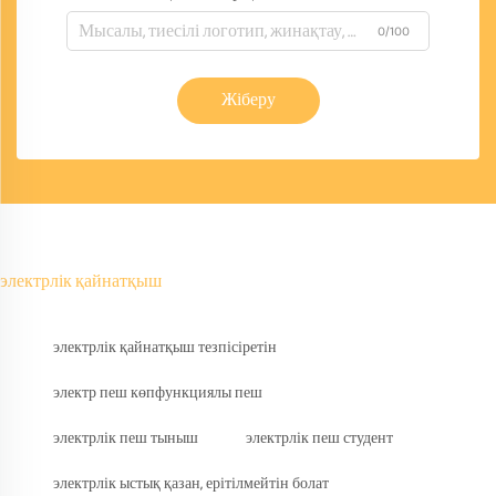
0/100
Жіберу
электрлік қайнатқыш
электрлік қайнатқыш тезпісіретін
электр пеш көпфункциялы пеш
электрлік пеш тыныш
электрлік пеш студент
электрлік ыстық қазан, ерітілмейтін болат