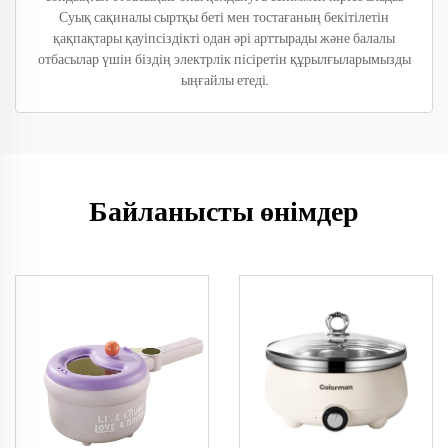
Суық сақиналы сыртқы беті мен тостағаның бекітілетін
қақпақтары қауіпсіздікті одан әрі арттырады және балалы
отбасылар үшін біздің электрлік пісіретін құрылғыларымызды
ыңғайлы етеді.
Байланысты өнімдер