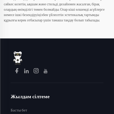
сәйкес келетін, ықшам және стильді дизайнмен жасалған, бірақ
олардың өнімділігі төмен болмайды. Олар кіші өлшемді асүйлерге
немесе ішкі безендіруіңізбен үйлесетін эстетикалық тартымды
құрылғы керек отбасылар үшін тамаша таңдау болып табылады.
Жылдам сілтеме
Басты бет