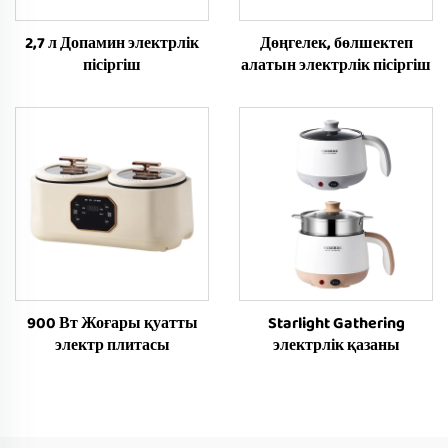
2,7 л Допамин электрлік
Дөңгелек, бөлшектеп
пісіргіш
алатын электрлік пісіргіш
900 Вт Жоғары қуатты
Starlight Gathering
электр плитасы
электрлік қазаны