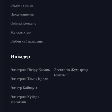
Біздің туралы
Продукциялар
Өнімді Қолдану
Жаңалықтар
Бізбен хабарласыңы
Өнімдер
Электрлік Пісіру Қазаны
Электрлік Жұмыртқа
Булағыш
Электрлік Тамақ Қорап
Электр Қайнауы
Электрлік Күйдек
Жасағыш