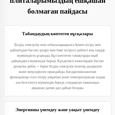
плиталарымыздың ешқашан
болмаған пайдасы
Табандаудың көптеген нұсқалары
Біздің электрлік пеш отбасыларыңызға бумен пісіру мен
қайнатудан бастап, қуыру мен баяу пісіруге дейінгі кең таңдау
мүмкіндігін ұсынады. Бұл көптеген тамақтарды оңай
дайындауға мүмкіндік береді. Күнделікті көжелерден бастап
десертке дейін — бәрін біздің электрлік пештер дәлдікпен
және жеңілдікпен орындайды. Бағдарламаланатын
функциялар сізге пісіру уақытын және температурасын алдын
ала белгілеуге мүмкіндік береді, сондықтан тамағыңыз
әрқашан дәлме-дәл дайын болады.
Энергияны үнемдеу және уақыт үнемдеу