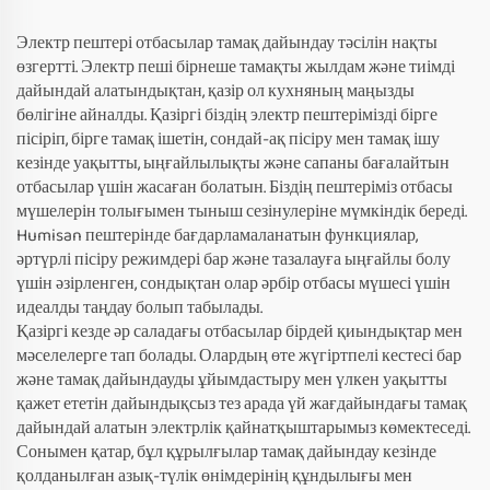
Электр пештері отбасылар тамақ дайындау тәсілін нақты
өзгертті. Электр пеші бірнеше тамақты жылдам және тиімді
дайындай алатындықтан, қазір ол кухняның маңызды
бөлігіне айналды. Қазіргі біздің электр пештерімізді бірге
пісіріп, бірге тамақ ішетін, сондай-ақ пісіру мен тамақ ішу
кезінде уақытты, ыңғайлылықты және сапаны бағалайтын
отбасылар үшін жасаған болатын. Біздің пештеріміз отбасы
мүшелерін толығымен тыныш сезінулеріне мүмкіндік береді.
Humisan пештерінде бағдарламаланатын функциялар,
әртүрлі пісіру режимдері бар және тазалауға ыңғайлы болу
үшін әзірленген, сондықтан олар әрбір отбасы мүшесі үшін
идеалды таңдау болып табылады.
Қазіргі кезде әр саладағы отбасылар бірдей қиындықтар мен
мәселелерге тап болады. Олардың өте жүгіртпелі кестесі бар
және тамақ дайындауды ұйымдастыру мен үлкен уақытты
қажет ететін дайындықсыз тез арада үй жағдайындағы тамақ
дайындай алатын электрлік қайнатқыштарымыз көмектеседі.
Сонымен қатар, бұл құрылғылар тамақ дайындау кезінде
қолданылған азық-түлік өнімдерінің құндылығы мен