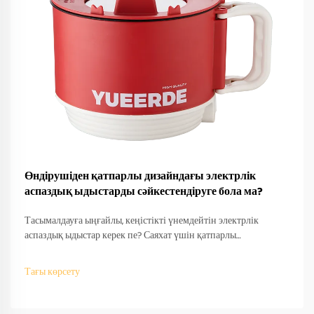
Өндірушіден қатпарлы дизайндағы электрлік
аспаздық ыдыстарды сәйкестендіруге бола ма?
Тасымалдауға ыңғайлы, кеңістікті үнемдейтін электрлік
аспаздық ыдыстар керек пе? Саяхат үшін қатпарлы
дизайндарды өндірушілер қалай сәйкестендіретінін біліңіз —
OEM/ODM қолдау, жылдам прототиптеу және халықаралық
Тағы көрсету
сәйкестік. Бүгін-ақ сұраныс беріңіз.