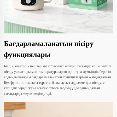
Бағдарламаланатын пісіру
функциялары
Біздің электрлік пештеріміз отбасылар әртүрлі тағамдар үшін белгілі
пісіру уақыттары мен температураларын орнатуға мүмкіндік беретін
алдыңғы қатарлы бағдарламаланатын функциялармен жабдықталған.
Бұл функция тамақты тұрақты бақылаусыз-ақ дәлме-дәл пісіруге
кепілдік береді және асығыс отбасылардың үйде дайындалған
тамақтарды жеуге жеңілдетеді.