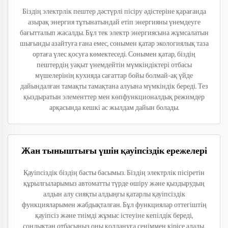
Біздің электрлік пештер дәстүрлі пісіру әдістеріне қарағанда
азырақ энергия тұтынатындай етіп энергияны үнемдеуге
бағытталып жасалды. Бұл тек электр энергиясына жұмсалатын
шығынды азайтуға ғана емес, сонымен қатар экологиялық таза
ортаға үлес қосуға көмектеседі. Сонымен қатар, біздің
пештердің уақыт үнемдейтін мүмкіндіктері отбасы
мүшелерінің кухняда сағаттар бойы болмай-ақ үйде
дайындалған тамақты тамақтана алуына мүмкіндік береді. Тез
қыздыратын элементтер мен көпфункционалдық режимдер
арқасында кешкі ас жылдам дайын болады.
Жан тыныштығы үшін қауіпсіздік ережелері
Қауіпсіздік біздің басты басымыз. Біздің электрлік пісіретін
құрылғыларымыз автоматты түрде өшіру және қыздырудың
алдын алу сияқты алдыңғы қатарлы қауіпсіздік
функцияларымен жабдықталған. Бұл функциялар оттегіштің
қауіпсіз және тиімді жұмыс істеуіне кепілдік береді,
сондықтан отбасыңыз оны қолдануға сеніммен кірісе алады.