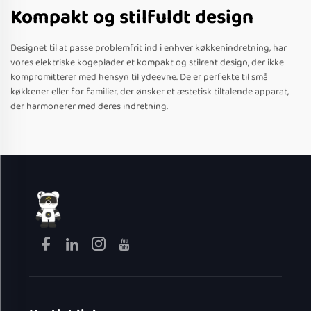
Kompakt og stilfuldt design
Designet til at passe problemfrit ind i enhver køkkenindretning, har
vores elektriske kogeplader et kompakt og stilrent design, der ikke
kompromitterer med hensyn til ydeevne. De er perfekte til små
køkkener eller for familier, der ønsker et æstetisk tiltalende apparat,
der harmonerer med deres indretning.