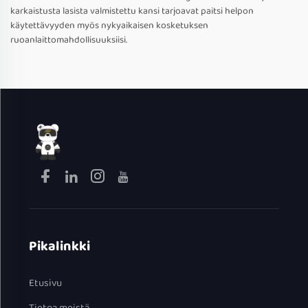
karkaistusta lasista valmistettu kansi tarjoavat paitsi helpon
käytettävyyden myös nykyaikaisen kosketuksen
ruoanlaittomahdollisuuksiisi.
Pikalinkki
Etusivu