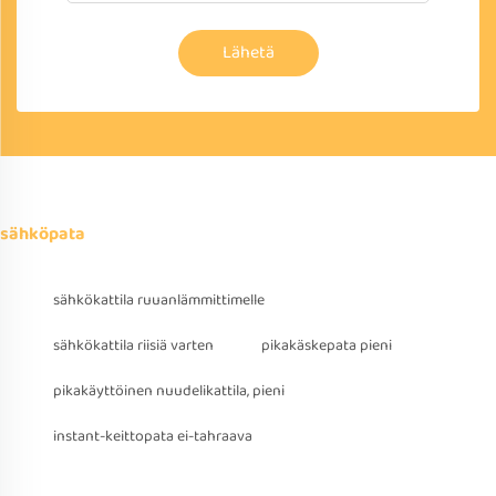
Lähetä
sähköpata
sähkökattila ruuanlämmittimelle
sähkökattila riisiä varten
pikakäskepata pieni
pikakäyttöinen nuudelikattila, pieni
instant-keittopata ei-tahraava