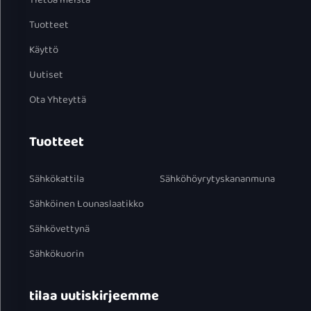
Tietoa meistä
Tuotteet
Käyttö
Uutiset
Ota Yhteyttä
Tuotteet
Sähkökattila
Sähköhöyrytyskananmuna
Sähköinen Lounaslaatikko
Sähkövettynä
Sähkökuorin
tilaa uutiskirjeemme