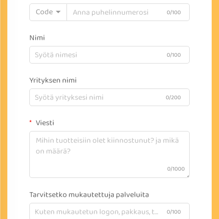
Code
0/100
Nimi
0/100
Yrityksen nimi
0/200
Viesti
0/1000
Tarvitsetko mukautettuja palveluita
0/100