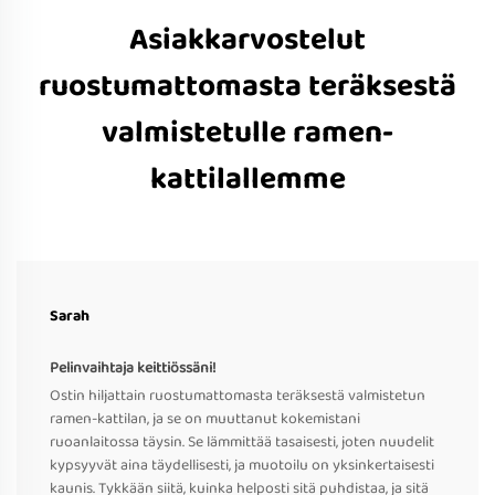
Asiakkarvostelut
ruostumattomasta teräksestä
valmistetulle ramen-
kattilallemme
Sarah
Pelinvaihtaja keittiössäni!
Ostin hiljattain ruostumattomasta teräksestä valmistetun
ramen-kattilan, ja se on muuttanut kokemistani
ruoanlaitossa täysin. Se lämmittää tasaisesti, joten nuudelit
kypsyyvät aina täydellisesti, ja muotoilu on yksinkertaisesti
kaunis. Tykkään siitä, kuinka helposti sitä puhdistaa, ja sitä