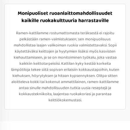
Monipuoliset ruoanlaittomahdollisuudet
kaikille ruokakulttuuria harrastaville
Ramen-kattilamme rostumattomasta teräksestä ei rajoitu
pelkästään ramen-valmistukseen; sen monipuolisuus
mahdollistaa laajan valikoiman ruokia valmistettavaksi. Sopii
käytettäväksi keittojen ja hyytymien lisäksi myös kasvisten
kiehauttamiseen, ja se on monitoiminen työkalu, joka vastaa
kaikkiin keittotarpeisiisi. Kattilan kyky kestää korkeita
lämpötiloja tekee siitä sopivan erilaisiin kokkaustapoihin, kuten
kiehuksen, höyrytyksen ja hitaan kypsennyksen. Olitpa sitten
aloitteleva kokki tai kokenut ammattilainen, ramen-kattilamme
antaa sinulle mahdollisuuden tutkia uusia reseptejä ja
kokkaustekniikoita, laajentaa ruokakoriasi ja parantaa
keittiökokemustasi.