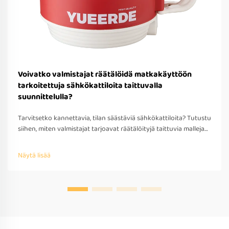
Voivatko valmistajat räätälöidä matkakäyttöön
tarkoitettuja sähkökattiloita taittuvalla
suunnittelulla?
Tarvitsetko kannettavia, tilan säästäviä sähkökattiloita? Tutustu
siihen, miten valmistajat tarjoavat räätälöityjä taittuvia malleja
matkakäyttöön – OEM/ODM-tuki, nopea prototyypitys ja
kansainvälinen yhteensopivuus. Pyydä tarjous jo tänään.
Näytä lisää