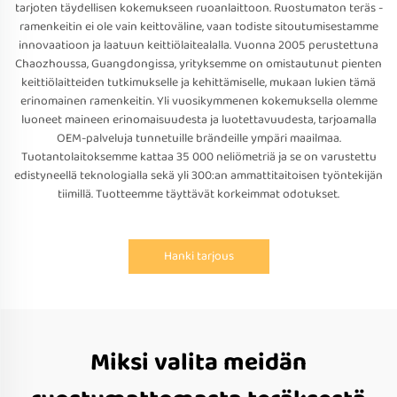
tarjoten täydellisen kokemukseen ruoanlaittoon. Ruostumaton teräs -
ramenkeitin ei ole vain keittoväline, vaan todiste sitoutumisestamme
innovaatioon ja laatuun keittiölaitealalla. Vuonna 2005 perustettuna
Chaozhoussa, Guangdongissa, yrityksemme on omistautunut pienten
keittiölaitteiden tutkimukselle ja kehittämiselle, mukaan lukien tämä
erinomainen ramenkeitin. Yli vuosikymmenen kokemuksella olemme
luoneet maineen erinomaisuudesta ja luotettavuudesta, tarjoamalla
OEM-palveluja tunnetuille brändeille ympäri maailmaa.
Tuotantolaitoksemme kattaa 35 000 neliömetriä ja se on varustettu
edistyneellä teknologialla sekä yli 300:an ammattitaitoisen työntekijän
tiimillä. Tuotteemme täyttävät korkeimmat odotukset.
Hanki tarjous
Miksi valita meidän