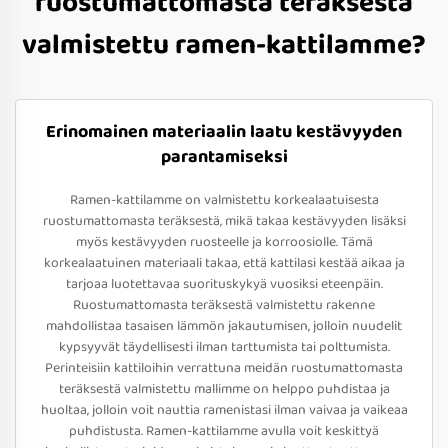
ruostumattomasta teräksestä
valmistettu ramen-kattilamme?
Erinomainen materiaalin laatu kestävyyden
parantamiseksi
Ramen-kattilamme on valmistettu korkealaatuisesta
ruostumattomasta teräksestä, mikä takaa kestävyyden lisäksi
myös kestävyyden ruosteelle ja korroosiolle. Tämä
korkealaatuinen materiaali takaa, että kattilasi kestää aikaa ja
tarjoaa luotettavaa suorituskykyä vuosiksi eteenpäin.
Ruostumattomasta teräksestä valmistettu rakenne
mahdollistaa tasaisen lämmön jakautumisen, jolloin nuudelit
kypsyyvät täydellisesti ilman tarttumista tai polttumista.
Perinteisiin kattiloihin verrattuna meidän ruostumattomasta
teräksestä valmistettu mallimme on helppo puhdistaa ja
huoltaa, jolloin voit nauttia ramenistasi ilman vaivaa ja vaikeaa
puhdistusta. Ramen-kattilamme avulla voit keskittyä