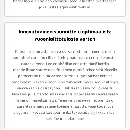
herkullisten aterioiden valmistukseen ja luottaa tuotteeseen,
joka kestää arjen vaatimukset.
Innovatiivinen suunnittelu optimaalista
ruoanlaittotulosta varten
Ruostumattomasta teräksestä valmistetun ramen-kattilan
suunnittelu on huolellisesti tehty parantaakseen kokemustasi
ruoanlaitossa. Laajan sisätilan ansiosta tämä kattila
mahdollistaa suuret määrät ramenia, mikä tekee siitä ideaalin
perheaterioihin tai vieraanottoon. Ergonomiset kahvat
tarjoavat mukavan otteen ja varmistavat turvallisen käsittelyn,
vaikka kattila olisi täynnä. Lisäksi kattilassa on kovetettu
lasikansi, joka mahdollistaa ruoanlaittoprosessin seuraamisen
lämmön menettämättä. Tämä innovatiivinen suunnittelu
parantaa ei ainoastaan toiminnallisuutta, vaan tuo myös
eleganssin kotaasi keittiöön, mikä tekee siitä tyylikkään lisän
keittiövarusteluumme.