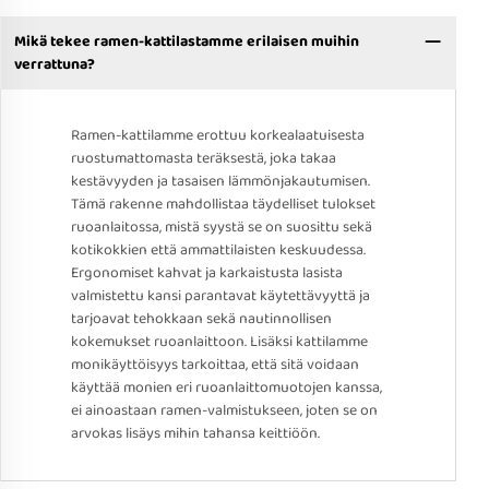
Mikä tekee ramen-kattilastamme erilaisen muihin
verrattuna?
Ramen-kattilamme erottuu korkealaatuisesta
ruostumattomasta teräksestä, joka takaa
kestävyyden ja tasaisen lämmönjakautumisen.
Tämä rakenne mahdollistaa täydelliset tulokset
ruoanlaitossa, mistä syystä se on suosittu sekä
kotikokkien että ammattilaisten keskuudessa.
Ergonomiset kahvat ja karkaistusta lasista
valmistettu kansi parantavat käytettävyyttä ja
tarjoavat tehokkaan sekä nautinnollisen
kokemukset ruoanlaittoon. Lisäksi kattilamme
monikäyttöisyys tarkoittaa, että sitä voidaan
käyttää monien eri ruoanlaittomuotojen kanssa,
ei ainoastaan ramen-valmistukseen, joten se on
arvokas lisäys mihin tahansa keittiöön.