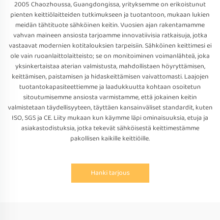
2005 Chaozhoussa, Guangdongissa, yrityksemme on erikoistunut
pienten keittiölaitteiden tutkimukseen ja tuotantoon, mukaan lukien
meidän tähtituote sähköinen keitin. Vuosien ajan rakentamamme
vahvan maineen ansiosta tarjoamme innovatiivisia ratkaisuja, jotka
vastaavat modernien kotitalouksien tarpeisiin. Sähköinen keittimesi ei
ole vain ruoanlaittolaitteisto; se on monitoiminen voimanlähteä, joka
yksinkertaistaa aterian valmistusta, mahdollistaen höyryttämisen,
keittämisen, paistamisen ja hidaskeittämisen vaivattomasti. Laajojen
tuotantokapasiteettiemme ja laadukkuutta kohtaan osoitetun
sitoutumisemme ansiosta varmistamme, että jokainen keitin
valmistetaan täydellisyyteen, täyttäen kansainväliset standardit, kuten
ISO, SGS ja CE. Liity mukaan kun käymme läpi ominaisuuksia, etuja ja
asiakastodistuksia, jotka tekevät sähköisestä keittimestämme
pakollisen kaikille keittiöille.
Hanki tarjous