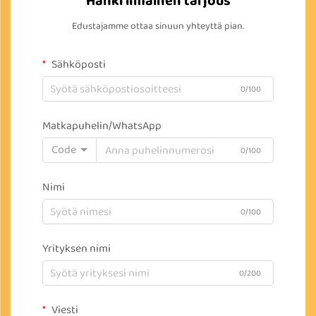
Hanki ilmainen tarjous
Edustajamme ottaa sinuun yhteyttä pian.
Sähköposti
0/100
Matkapuhelin/WhatsApp
Code
0/100
Nimi
0/100
Yrityksen nimi
0/200
Viesti