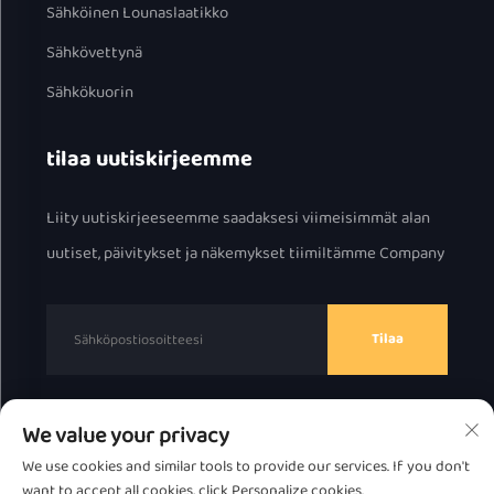
Sähköinen Lounaslaatikko
Sähkövettynä
Sähkökuorin
tilaa uutiskirjeemme
Liity uutiskirjeeseemme saadaksesi viimeisimmät alan
uutiset, päivitykset ja näkemykset tiimiltämme Company
Tilaa
We value your privacy
Tekijänoikeus © 2025 Chaozhou Great Bear Technology
We use cookies and similar tools to provide our services. If you don't
Co., Ltd.
Tietosuojakäytäntö
want to accept all cookies, click Personalize cookies.