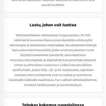
siitä tekee täydellisen lisäyksen sekä pieniin asuntoihin että
suuriin kodeihin.
Laatu, johon voit luottaa
Sähkökattilamme valmistetaan huippuluokan, 35 000
neliömetriä suuressa tilassa, jossa käytetään edistynyttä
teknologiaa ja laadukkaita materiaaleja. Noudatamme tiukkoja
laatuvalvontatoimenpiteitä, joiden ansiosta jokainen tuote
täyttää korkeimmat standardit. Automaattinen
muovinpuristuslajittelu ja digitaaliset kokoamolinjat takaavat
tarkan ja yhtenäisen tuotannon. Lisäksi kansainvälisten
sertifiointien, kuten FDA-, CB- ja KC-todistusten, saaminen
osoittaa, että tuotteemme ovat turvallisia ja luotettavia
kuluttajille kaikkialla maailmassa. Kun valitset sähkökattilamme,
investoit kestävyyteen ja suorituskykyyn.
Tehokas kokemus ruoanlaitossa