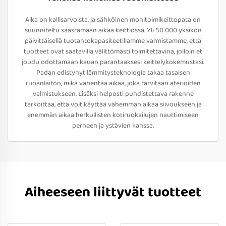
Aika on kallisarvoista, ja sähköinen monitoimikeittopata on
suunniteltu säästämään aikaa keittiössä. Yli 50 000 yksikön
päivittäisellä tuotantokapasiteetillamme varmistamme, että
tuotteet ovat saatavilla välittömästi toimitettavina, jolloin et
joudu odottamaan kauan parantaaksesi keittelykokemustasi.
Padan edistynyt lämmitysteknologia takaa tasaisen
ruoanlaiton, mikä vähentää aikaa, joka tarvitaan aterioiden
valmistukseen. Lisäksi helposti puhdistettava rakenne
tarkoittaa, että voit käyttää vähemmän aikaa siivoukseen ja
enemmän aikaa herkullisten kotiruokailujen nauttimiseen
perheen ja ystävien kanssa.
Aiheeseen liittyvät tuotteet