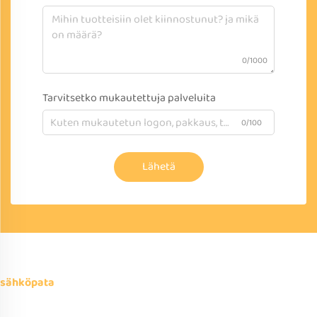
0/1000
Tarvitsetko mukautettuja palveluita
0/100
Lähetä
sähköpata