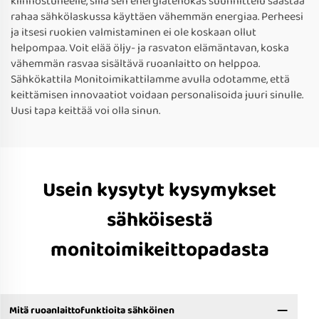
kiinnostuneelle, sillä sen energiatehokas suunnittelu säästää
rahaa sähkölaskussa käyttäen vähemmän energiaa. Perheesi
ja itsesi ruokien valmistaminen ei ole koskaan ollut
helpompaa. Voit elää öljy- ja rasvaton elämäntavan, koska
vähemmän rasvaa sisältävä ruoanlaitto on helppoa.
Sähkökattila Monitoimikattilamme avulla odotamme, että
keittämisen innovaatiot voidaan personalisoida juuri sinulle.
Uusi tapa keittää voi olla sinun.
Usein kysytyt kysymykset
sähköisestä
monitoimikeittopadasta
Mitä ruoanlaittofunktioita sähköinen