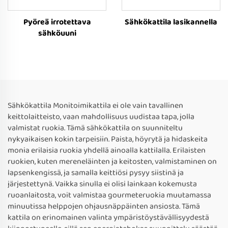
Pyöreä irrotettava
Sähkökattila lasikannella
sähköuuni
Sähkökattila Monitoimikattila ei ole vain tavallinen
keittolaitteisto, vaan mahdollisuus uudistaa tapa, jolla
valmistat ruokia. Tämä sähkökattila on suunniteltu
nykyaikaisen kokin tarpeisiin. Paista, höyrytä ja hidaskeita
monia erilaisia ruokia yhdellä ainoalla kattilalla. Erilaisten
ruokien, kuten mereneläinten ja keitosten, valmistaminen on
lapsenkengissä, ja samalla keittiösi pysyy siistinä ja
järjestettynä. Vaikka sinulla ei olisi lainkaan kokemusta
ruoanlaitosta, voit valmistaa gourmeteruokia muutamassa
minuutissa helppojen ohjausnäppäinten ansiosta. Tämä
kattila on erinomainen valinta ympäristöystävällisyydestä