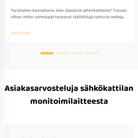
Tarvitsetko kannettavia, tilan säästäviä sähkökattiloita? Tutustu
siihen, miten valmistajat tarjoavat räätälöityjä taittuvia malleja
matkakäyttöön – OEM/ODM-tuki, nopea prototyypitys ja
kansainvälinen yhteensopivuus. Pyydä tarjous jo tänään.
Näytä lisää
Asiakasarvosteluja sähkökattilan
monitoimilaitteesta