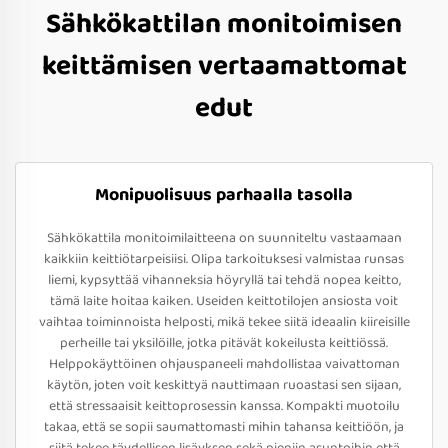
Sähkökattilan monitoimisen
keittämisen vertaamattomat
edut
Monipuolisuus parhaalla tasolla
Sähkökattila monitoimilaitteena on suunniteltu vastaamaan
kaikkiin keittiötarpeisiisi. Olipa tarkoituksesi valmistaa runsas
liemi, kypsyttää vihanneksia höyryllä tai tehdä nopea keitto,
tämä laite hoitaa kaiken. Useiden keittotilojen ansiosta voit
vaihtaa toiminnoista helposti, mikä tekee siitä ideaalin kiireisille
perheille tai yksilöille, jotka pitävät kokeilusta keittiössä.
Helppokäyttöinen ohjauspaneeli mahdollistaa vaivattoman
käytön, joten voit keskittyä nauttimaan ruoastasi sen sijaan,
että stressaaisit keittoprosessin kanssa. Kompakti muotoilu
takaa, että se sopii saumattomasti mihin tahansa keittiöön, ja