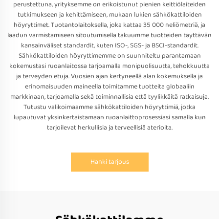
perustettuna, yrityksemme on erikoistunut pienien keittiölaiteiden
tutkimukseen ja kehittämiseen, mukaan lukien sähkökattiloiden
höyryttimet. Tuotantolaitoksella, joka kattaa 35 000 neliömetriä, ja
laadun varmistamiseen sitoutumisella takuumme tuotteiden täyttävän
kansainväliset standardit, kuten ISO-, SGS- ja BSCI-standardit.
Sähkökattiloiden höyryttimemme on suunniteltu parantamaan
kokemustasi ruoanlaitossa tarjoamalla monipuolisuutta, tehokkuutta
ja terveyden etuja. Vuosien ajan kertyneellä alan kokemuksella ja
erinomaisuuden maineella toimitamme tuotteita globaaliin
markkinaan, tarjoamalla sekä toiminnallisia että tyylikkäitä ratkaisuja.
Tutustu valikoimaamme sähkökattiloiden höyryttimiä, jotka
lupautuvat yksinkertaistamaan ruoanlaittoprosessiasi samalla kun
tarjoilevat herkullisia ja terveellisiä aterioita.
Hanki tarjous