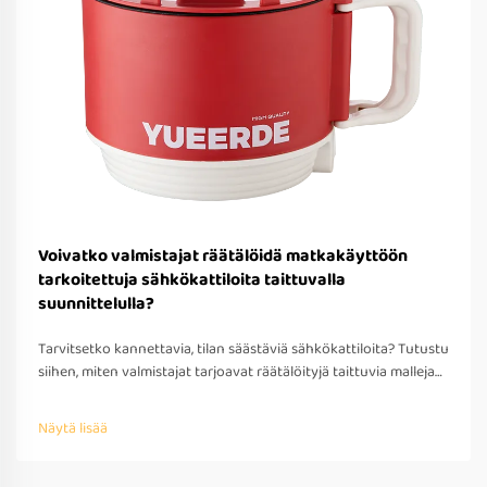
Voivatko valmistajat räätälöidä matkakäyttöön
tarkoitettuja sähkökattiloita taittuvalla
suunnittelulla?
Tarvitsetko kannettavia, tilan säästäviä sähkökattiloita? Tutustu
siihen, miten valmistajat tarjoavat räätälöityjä taittuvia malleja
matkakäyttöön – OEM/ODM-tuki, nopea prototyypitys ja
kansainvälinen yhteensopivuus. Pyydä tarjous jo tänään.
Näytä lisää