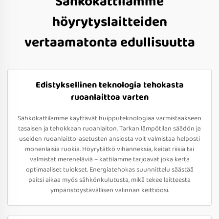
Sähkökattilamme
höyrytyslaitteiden
vertaamatonta edullisuutta
Edistyksellinen teknologia tehokasta
ruoanlaittoa varten
Sähkökattilamme käyttävät huipputeknologiaa varmistaakseen
tasaisen ja tehokkaan ruoanlaiton. Tarkan lämpötilan säädön ja
useiden ruoanlaitto-asetusten ansiosta voit valmistaa helposti
monenlaisia ruokia. Höyrytätkö vihanneksia, keität riisiä tai
valmistat mereneläviä – kattilamme tarjoavat joka kerta
optimaaliset tulokset. Energiatehokas suunnittelu säästää
paitsi aikaa myös sähkönkulutusta, mikä tekee laitteesta
ympäristöystävällisen valinnan keittiöösi.