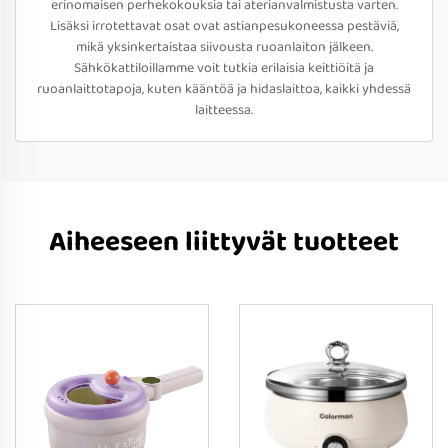
erinomaisen perhekokouksia tai aterianvalmistusta varten.
Lisäksi irrotettavat osat ovat astianpesukoneessa pestäviä,
mikä yksinkertaistaa siivousta ruoanlaiton jälkeen.
Sähkökattiloillamme voit tutkia erilaisia keittiöitä ja
ruoanlaittotapoja, kuten kääntöä ja hidaslaittoa, kaikki yhdessä
laitteessa.
Aiheeseen liittyvät tuotteet