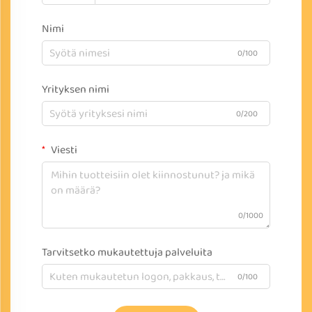
Nimi
0/100
Yrityksen nimi
0/200
Viesti
0/1000
Tarvitsetko mukautettuja palveluita
0/100