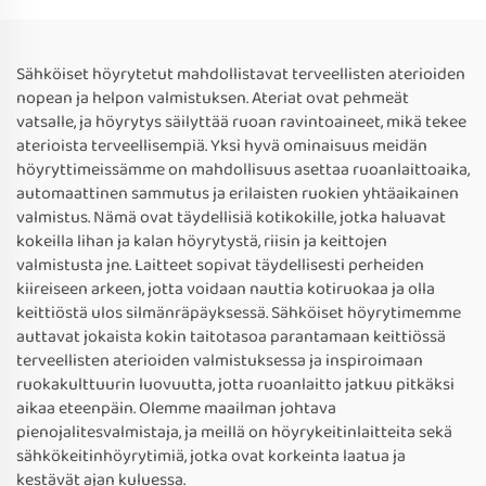
Sähköiset höyrytetut mahdollistavat terveellisten aterioiden
nopean ja helpon valmistuksen. Ateriat ovat pehmeät
vatsalle, ja höyrytys säilyttää ruoan ravintoaineet, mikä tekee
aterioista terveellisempiä. Yksi hyvä ominaisuus meidän
höyryttimeissämme on mahdollisuus asettaa ruoanlaittoaika,
automaattinen sammutus ja erilaisten ruokien yhtäaikainen
valmistus. Nämä ovat täydellisiä kotikokille, jotka haluavat
kokeilla lihan ja kalan höyrytystä, riisin ja keittojen
valmistusta jne. Laitteet sopivat täydellisesti perheiden
kiireiseen arkeen, jotta voidaan nauttia kotiruokaa ja olla
keittiöstä ulos silmänräpäyksessä. Sähköiset höyrytimemme
auttavat jokaista kokin taitotasoa parantamaan keittiössä
terveellisten aterioiden valmistuksessa ja inspiroimaan
ruokakulttuurin luovuutta, jotta ruoanlaitto jatkuu pitkäksi
aikaa eteenpäin. Olemme maailman johtava
pienojalitesvalmistaja, ja meillä on höyrykeitinlaitteita sekä
sähkökeitinhöyrytimiä, jotka ovat korkeinta laatua ja
kestävät ajan kuluessa.