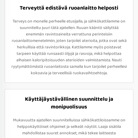
Terveyttä edistävä ruoanlaitto helposti
Terveys on monelle perheelle etusijalla, ja sähkökattilamme on
suunniteltu juuri tätä ajatellen. Ruuan kääntö säilyttää
enemmän ravintoaineita verrattuna perinteisiin
ruoanlaittomenetelmiin, joten tarjoilet aterioita, jotka ovat sekä
herkullisia että ravintorikkoja. Kattilamme myös poistavat
tarpeen käyttää runsaasti öljyjä ja rasvoja, mikä helpottaa
alhaisen kaloripitoisuuden aterioiden valmistamista. Nauti
ryytymättömästä ruoanlaitosta samalla kun tarjoilet perheellesi
kokoavia ja terveellisiä ruokavaihtoehtoja.
Käyttäjäystävällinen suunnittelu ja
monipuolisuus
Mukavuutta ajatellen suunnitelluissa sähkökattiloissamme on
helppokäyttöiset ohjaimet ja selkeät näytöt. Laaja sisätila
mahdollistaa suuret annokset, mikä tekee laitteesta