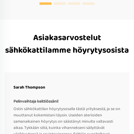
Asiakasarvostelut
sähkökattilamme höyrytysosista
Sarah Thompson
Pelinvaihtaja keittiössäni!
Ostin sähkökattilan höyrytysosalla tästä yrityksestä, ja se on
muuttanut kokemistani täysin. Useiden aterioiden
samanaikainen höyrytys on säästänyt minulta valtavasti
aikaa. Tykkään siitä, kuinka vihannekseni säilyttävät