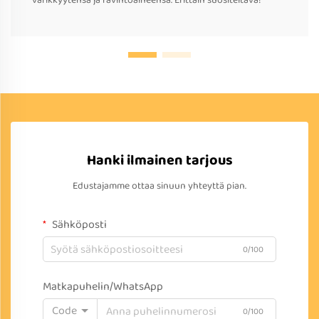
värikkyytensä ja ravintoaineensa. Erittäin suositeltava!
Hanki ilmainen tarjous
Edustajamme ottaa sinuun yhteyttä pian.
Sähköposti
0/100
Matkapuhelin/WhatsApp
Code
0/100