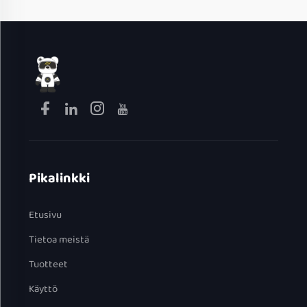
Pikalinkki
Etusivu
Tietoa meistä
Tuotteet
Käyttö