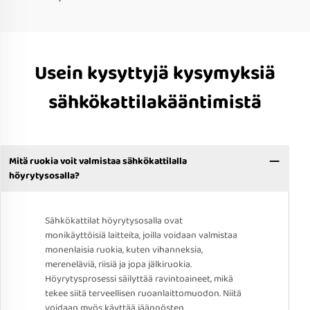
Usein kysyttyjä kysymyksiä
sähkökattilakääntimistä
Mitä ruokia voit valmistaa sähkökattilalla
höyrytysosalla?
Sähkökattilat höyrytysosalla ovat
monikäyttöisiä laitteita, joilla voidaan valmistaa
monenlaisia ruokia, kuten vihanneksia,
mereneläviä, riisiä ja jopa jälkiruokia.
Höyrytysprosessi säilyttää ravintoaineet, mikä
tekee siitä terveellisen ruoanlaittomuodon. Niitä
voidaan myös käyttää jäännösten